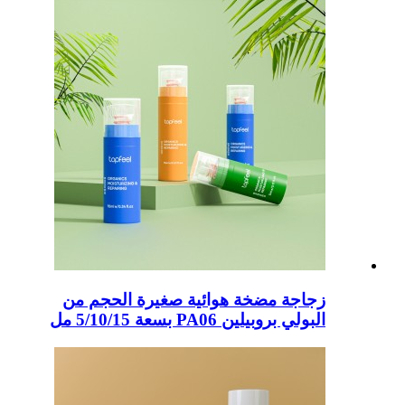
زجاجة مضخة هوائية صغيرة الحجم من
البولي بروبيلين PA06 بسعة 5/10/15 مل