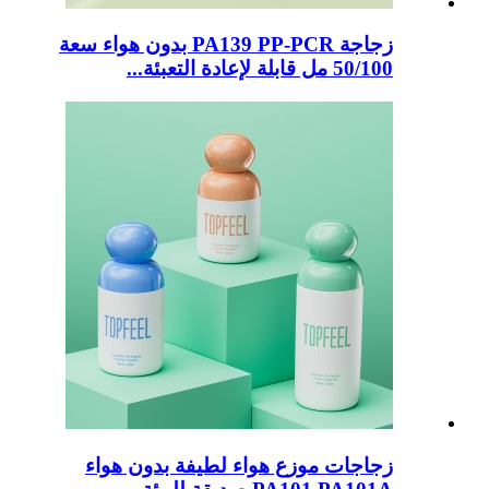
زجاجة PA139 PP-PCR بدون هواء سعة
50/100 مل قابلة لإعادة التعبئة...
زجاجات موزع هواء لطيفة بدون هواء