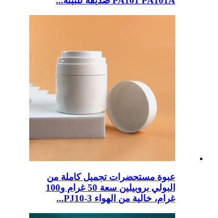
PA101 PA101A صديقة للبيئة...
عبوة مستحضرات تجميل كاملة من
البولي بروبيلين سعة 50 غرام و100
غرام، خالية من الهواء PJ10-3...