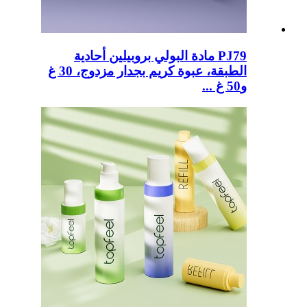
PJ79 مادة البولي بروبيلين أحادية
الطبقة، عبوة كريم بجدار مزدوج، 30 غ
و50 غ ...