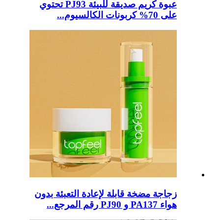
عبوة كريم صديقة للبيئة PJ93 تحتوي
على 70% كربونات الكالسيوم...
زجاجة مضخة قابلة لإعادة التعبئة بدون
هواء PA137 و PJ90 رقم المرجع...