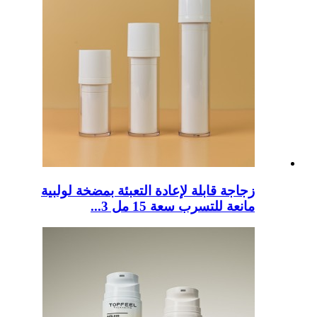
زجاجة قابلة لإعادة التعبئة بمضخة لولبية
مانعة للتسرب سعة 15 مل 3...