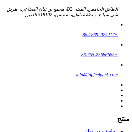
الطابق الخامس، المبنى B2، مجمع ين تيان الصناعي، طريق
شي شيانغ، منطقة باوآن، شنتشن، 518102 الصين
+86-18692024417
+86-755-25686685
info@topfeelpack.com
منتج
زجاجة بدون هواء