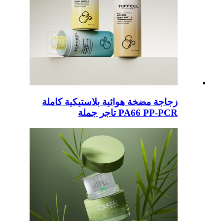
زجاجة مضخة هوائية بلاستيكية كاملة
PA66 PP-PCR تاجر جملة