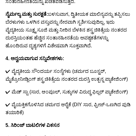
ಸಂತಾನಹೀನತೆಯನ್ನು ಖಚಿತಪಡಿಸುತ್ತದೆ.
ನೈರ್ಮಲ್ಯ ಮತ್ತು ಸುರಕ್ಷತೆ:
ಬಳಸುವಾಗ, ದ್ವಿತೀಯಕ ಮಾಲಿನ್ಯವನ್ನು ತಪ್ಪಿಸಲು
ಬೆರಳುಗಳು ಒಳಗಿನ ವಸ್ತುವನ್ನು ನೇರವಾಗಿ ಸ್ಪರ್ಶಿಸುವುದಿಲ್ಲ, ಇದು
ವೈದ್ಯಕೀಯ ಸೂಕ್ಷ್ಮ ಸೂಜಿ ಮತ್ತು ನೀರಿನ ಬೆಳಕಿನ ಶಸ್ತ್ರಚಿಕಿತ್ಸೆಯ ನಂತರದ
ದುರಸ್ತಿಯಂತಹ ಹೆಚ್ಚಿನ ಸಂತಾನಹೀನತೆಯ ಅವಶ್ಯಕತೆಗಳನ್ನು
ಹೊಂದಿರುವ ದೃಶ್ಯಗಳಿಗೆ ವಿಶೇಷವಾಗಿ ಸೂಕ್ತವಾಗಿದೆ.
4. ಅನ್ವಯವಾಗುವ ಸನ್ನಿವೇಶಗಳು:
✔ ವೈದ್ಯಕೀಯ ಸೌಂದರ್ಯ ಸಂಸ್ಥೆಗಳು (ಚರ್ಮದ ಬೂಸ್ಟರ್,
ಮೈಕ್ರೋನೀಡ್ಲಿಂಗ್ ಶಸ್ತ್ರಚಿಕಿತ್ಸೆಯ ನಂತರದ ದುರಸ್ತಿ ಉತ್ಪನ್ನ ಪ್ಯಾಕೇಜಿಂಗ್)
✔ ಮೆಡ್ ಸ್ಪಾ (ಸಾರ, ಆಂಪೂಲ್, ಸುಕ್ಕುಗಳ ವಿರುದ್ಧ ಫಿಲ್ಲರ್ ಪ್ಯಾಕೇಜಿಂಗ್)
✔ ವೈಯಕ್ತಿಕಗೊಳಿಸಿದ ಚರ್ಮದ ಆರೈಕೆ (DIY ಸಾರ, ಫ್ರೀಜ್-ಒಣಗಿದ ಪುಡಿ
ತಯಾರಿಕೆ)
5. ಸಿರಿಂಜ್ ಬಾಟಲಿಗಳ ವಿಕಸನ