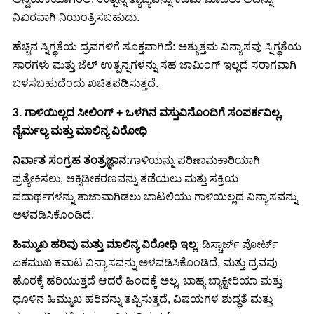
ನಿಖರವಾಗಿ ನಿಯಂತ್ರಿಸಬಹುದು.
ಹೆಚ್ಚಿನ ಸ್ನಿಗ್ಧತೆಯ ದ್ರವಗಳಿಗೆ ಸೂಕ್ತವಾಗಿದೆ: ಅತ್ಯುತ್ತಮ ವಿನ್ಯಾಸವು ಸ್ನಿಗ್ಧತೆಯ
ಸಾರಗಳು ಮತ್ತು ಜೆಲ್ ಉತ್ಪನ್ನಗಳನ್ನು ಸಹ ಜಾಮಿಂಗ್ ಇಲ್ಲದೆ ಸರಾಗವಾಗಿ
ಬಳಸಬಹುದೆಂದು ಖಚಿತಪಡಿಸುತ್ತದೆ.
3. ಗಾಳಿಯಿಲ್ಲದ ಸೀಲಿಂಗ್ + ಒಳಗಿನ ವಸ್ತುವಿನೊಂದಿಗೆ ಸಂಪರ್ಕವಿಲ್ಲ,
ನೈರ್ಮಲ್ಯ ಮತ್ತು ಮಾಲಿನ್ಯ ವಿರೋಧಿ
ನಿರ್ವಾತ ಸಂಗ್ರಹ ತಂತ್ರಜ್ಞಾನ:
ಗಾಳಿಯನ್ನು ಪರಿಣಾಮಕಾರಿಯಾಗಿ
ಪ್ರತ್ಯೇಕಿಸಲು, ಆಕ್ಸಿಡೀಕರಣವನ್ನು ತಡೆಯಲು ಮತ್ತು ಸಕ್ರಿಯ
ಪದಾರ್ಥಗಳನ್ನು ತಾಜಾವಾಗಿಡಲು ಬಾಟಲಿಯು ಗಾಳಿಯಿಲ್ಲದ ವಿನ್ಯಾಸವನ್ನು
ಅಳವಡಿಸಿಕೊಂಡಿದೆ.
ಹಿಮ್ಮುಖ ಹರಿವು ಮತ್ತು ಮಾಲಿನ್ಯ ವಿರೋಧಿ ಇಲ್ಲ
: ಡಿಸ್ಚಾರ್ಜ್ ಪೋರ್ಟ್
ಏಕಮುಖ ಕವಾಟ ವಿನ್ಯಾಸವನ್ನು ಅಳವಡಿಸಿಕೊಂಡಿದೆ, ಮತ್ತು ದ್ರವವು
ಹೊರಕ್ಕೆ ಹರಿಯುತ್ತದೆ ಆದರೆ ಹಿಂದಕ್ಕೆ ಅಲ್ಲ, ಬಾಹ್ಯ ಬ್ಯಾಕ್ಟೀರಿಯಾ ಮತ್ತು
ಧೂಳಿನ ಹಿಮ್ಮುಖ ಹರಿವನ್ನು ತಪ್ಪಿಸುತ್ತದೆ, ವಿಷಯಗಳ ಶುದ್ಧತೆ ಮತ್ತು