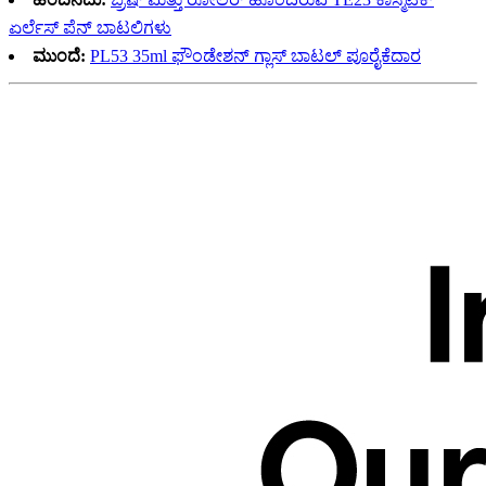
ಏರ್ಲೆಸ್ ಪೆನ್ ಬಾಟಲಿಗಳು
ಮುಂದೆ:
PL53 35ml ಫೌಂಡೇಶನ್ ಗ್ಲಾಸ್ ಬಾಟಲ್ ಪೂರೈಕೆದಾರ