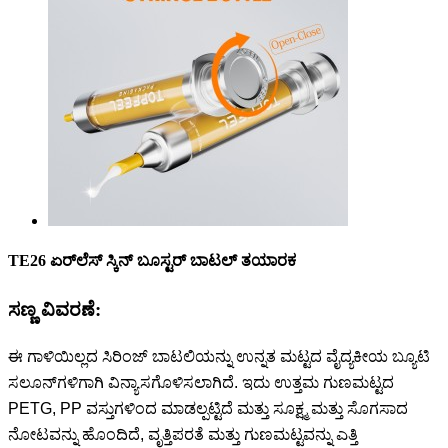
TE26 ಏರ್‌ಲೆಸ್ ಸ್ಕಿನ್ ಬೂಸ್ಟರ್ ಬಾಟಲ್ ತಯಾರಕ
ಸಣ್ಣ ವಿವರಣೆ:
ಈ ಗಾಳಿಯಿಲ್ಲದ ಸಿರಿಂಜ್ ಬಾಟಲಿಯನ್ನು ಉನ್ನತ ಮಟ್ಟದ ವೈದ್ಯಕೀಯ ಬ್ಯೂಟಿ
ಸಲೂನ್‌ಗಳಿಗಾಗಿ ವಿನ್ಯಾಸಗೊಳಿಸಲಾಗಿದೆ. ಇದು ಉತ್ತಮ ಗುಣಮಟ್ಟದ
PETG, PP ವಸ್ತುಗಳಿಂದ ಮಾಡಲ್ಪಟ್ಟಿದೆ ಮತ್ತು ಸೂಕ್ಷ್ಮ ಮತ್ತು ಸೊಗಸಾದ
ನೋಟವನ್ನು ಹೊಂದಿದೆ, ವೃತ್ತಿಪರತೆ ಮತ್ತು ಗುಣಮಟ್ಟವನ್ನು ಎತ್ತಿ