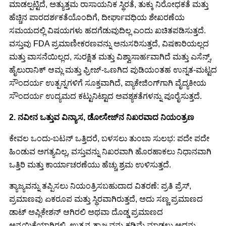
ಮಾಡಲ್ಪಟ್ಟಿದೆ, ಅತ್ಯುತ್ತಮ ರಾಸಾಯನಿಕ ಸ್ಥಿರತೆ, ತುಕ್ಕು ನಿರೋಧಕತೆ ಮತ್ತು
ಹೆಚ್ಚಿನ ಪಾರದರ್ಶಕತೆಯೊಂದಿಗೆ, ದೀರ್ಘಾವಧಿಯ ಶೇಖರಣೆಯ
ಸಮಯದಲ್ಲಿ ವಿಷಯಗಳು ಹದಗೆಡುವುದಿಲ್ಲ ಎಂದು ಖಚಿತಪಡಿಸುತ್ತದೆ.
ವಸ್ತುವು FDA ಪ್ರಮಾಣೀಕರಣವನ್ನು ಅನುಸರಿಸುತ್ತದೆ, ವಿಷಕಾರಿಯಲ್ಲದ
ಮತ್ತು ವಾಸನೆಯಿಲ್ಲದ, ಸುರಕ್ಷಿತ ಮತ್ತು ವಿಶ್ವಾಸಾರ್ಹವಾಗಿದೆ ಮತ್ತು ಎಸೆನ್ಸ್,
ಹೈಲುರಾನಿಕ್ ಆಮ್ಲ ಮತ್ತು ಫ್ರೀಜ್-ಒಣಗಿದ ಪುಡಿಯಂತಹ ಉನ್ನತ-ಮಟ್ಟದ
ಸೌಂದರ್ಯ ಉತ್ಪನ್ನಗಳಿಗೆ ಸೂಕ್ತವಾಗಿದೆ, ಪ್ಯಾಕೇಜಿಂಗ್‌ಗಾಗಿ ವೈದ್ಯಕೀಯ
ಸೌಂದರ್ಯ ಉದ್ಯಮದ ಕಟ್ಟುನಿಟ್ಟಾದ ಅವಶ್ಯಕತೆಗಳನ್ನು ಪೂರೈಸುತ್ತದೆ.
2. ನವೀನ ಒತ್ತುವ ವಿನ್ಯಾಸ, ಡೋಸೇಜ್‌ನ ನಿಖರವಾದ ನಿಯಂತ್ರಣ
ಕೇವಲ ಒಂದು-ಬಟನ್ ಒತ್ತಿದರೆ, ಬಳಸಲು ತುಂಬಾ ಸುಲಭ: ಪದೇ ಪದೇ
ಹಿಂಡುವ ಅಗತ್ಯವಿಲ್ಲ, ವಸ್ತುವನ್ನು ನಿಖರವಾಗಿ ಹೊರಹಾಕಲು ನಿಧಾನವಾಗಿ
ಒತ್ತಿರಿ ಮತ್ತು ಕಾರ್ಯಾಚರಣೆಯು ಹೆಚ್ಚು ಶ್ರಮ ಉಳಿಸುತ್ತದೆ.
ತ್ಯಾಜ್ಯವನ್ನು ತಪ್ಪಿಸಲು ನಿಯಂತ್ರಿಸಬಹುದಾದ ವಿತರಣೆ: ಪ್ರತಿ ಪ್ರೆಸ್,
ಪ್ರಮಾಣವು ಏಕರೂಪ ಮತ್ತು ಸ್ಥಿರವಾಗಿರುತ್ತದೆ, ಅದು ಸಣ್ಣ ಪ್ರಮಾಣದ
ಡಾಟ್ ಅಪ್ಲಿಕೇಶನ್ ಆಗಿರಲಿ ಅಥವಾ ದೊಡ್ಡ ಪ್ರಮಾಣದ
ಅನ್ವಯಿಕೆಯಾಗಿರಲಿ, ಉತ್ಪನ್ನ ತ್ಯಾಜ್ಯವನ್ನು ಕಡಿಮೆ ಮಾಡಲು ಅದನ್ನು