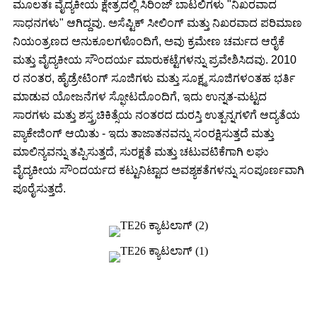
ಮೂಲತಃ ವೈದ್ಯಕೀಯ ಕ್ಷೇತ್ರದಲ್ಲಿ ಸಿರಿಂಜ್ ಬಾಟಲಿಗಳು "ನಿಖರವಾದ
ಸಾಧನಗಳು" ಆಗಿದ್ದವು. ಅಸೆಪ್ಟಿಕ್ ಸೀಲಿಂಗ್ ಮತ್ತು ನಿಖರವಾದ ಪರಿಮಾಣ
ನಿಯಂತ್ರಣದ ಅನುಕೂಲಗಳೊಂದಿಗೆ, ಅವು ಕ್ರಮೇಣ ಚರ್ಮದ ಆರೈಕೆ
ಮತ್ತು ವೈದ್ಯಕೀಯ ಸೌಂದರ್ಯ ಮಾರುಕಟ್ಟೆಗಳನ್ನು ಪ್ರವೇಶಿಸಿದವು. 2010
ರ ನಂತರ, ಹೈಡ್ರೇಟಿಂಗ್ ಸೂಜಿಗಳು ಮತ್ತು ಸೂಕ್ಷ್ಮ ಸೂಜಿಗಳಂತಹ ಭರ್ತಿ
ಮಾಡುವ ಯೋಜನೆಗಳ ಸ್ಫೋಟದೊಂದಿಗೆ, ಇದು ಉನ್ನತ-ಮಟ್ಟದ
ಸಾರಗಳು ಮತ್ತು ಶಸ್ತ್ರಚಿಕಿತ್ಸೆಯ ನಂತರದ ದುರಸ್ತಿ ಉತ್ಪನ್ನಗಳಿಗೆ ಆದ್ಯತೆಯ
ಪ್ಯಾಕೇಜಿಂಗ್ ಆಯಿತು - ಇದು ತಾಜಾತನವನ್ನು ಸಂರಕ್ಷಿಸುತ್ತದೆ ಮತ್ತು
ಮಾಲಿನ್ಯವನ್ನು ತಪ್ಪಿಸುತ್ತದೆ, ಸುರಕ್ಷತೆ ಮತ್ತು ಚಟುವಟಿಕೆಗಾಗಿ ಲಘು
ವೈದ್ಯಕೀಯ ಸೌಂದರ್ಯದ ಕಟ್ಟುನಿಟ್ಟಾದ ಅವಶ್ಯಕತೆಗಳನ್ನು ಸಂಪೂರ್ಣವಾಗಿ
ಪೂರೈಸುತ್ತದೆ.