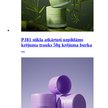
PJ81 stikla atkārtoti uzpildāms
krējuma trauks 50g krējuma burka
...