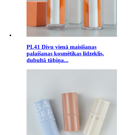
PL41 Divu vienā maisīšanas
palaišanas kosmētikas līdzeklis,
dubultā tūbiņa...