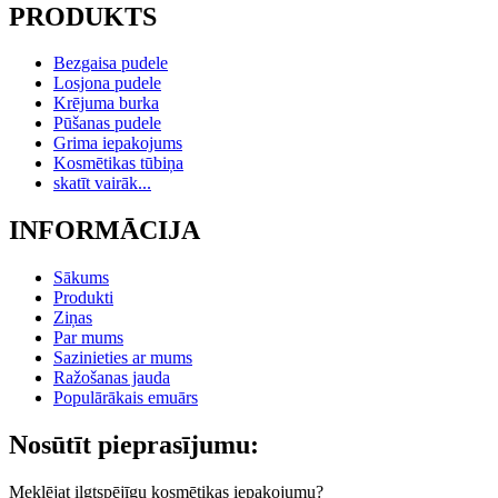
PRODUKTS
Bezgaisa pudele
Losjona pudele
Krējuma burka
Pūšanas pudele
Grima iepakojums
Kosmētikas tūbiņa
skatīt vairāk...
INFORMĀCIJA
Sākums
Produkti
Ziņas
Par mums
Sazinieties ar mums
Ražošanas jauda
Populārākais emuārs
Nosūtīt pieprasījumu:
Meklējat ilgtspējīgu kosmētikas iepakojumu?