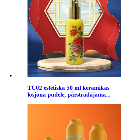
TC02 estētiska 50 ml keramikas
losjona pudele, pārstrādājama...