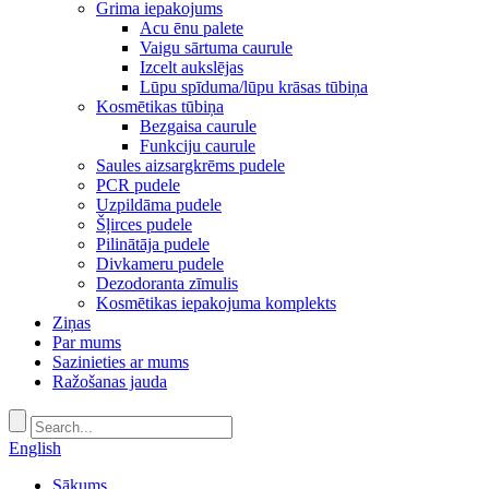
Grima iepakojums
Acu ēnu palete
Vaigu sārtuma caurule
Izcelt aukslējas
Lūpu spīduma/lūpu krāsas tūbiņa
Kosmētikas tūbiņa
Bezgaisa caurule
Funkciju caurule
Saules aizsargkrēms pudele
PCR pudele
Uzpildāma pudele
Šļirces pudele
Pilinātāja pudele
Divkameru pudele
Dezodoranta zīmulis
Kosmētikas iepakojuma komplekts
Ziņas
Par mums
Sazinieties ar mums
Ražošanas jauda
English
Sākums