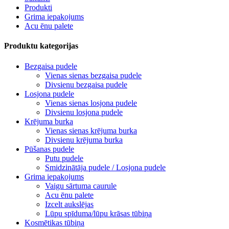
Produkti
Grima iepakojums
Acu ēnu palete
Produktu kategorijas
Bezgaisa pudele
Vienas sienas bezgaisa pudele
Divsienu bezgaisa pudele
Losjona pudele
Vienas sienas losjona pudele
Divsienu losjona pudele
Krējuma burka
Vienas sienas krējuma burka
Divsienu krējuma burka
Pūšanas pudele
Putu pudele
Smidzinātāja pudele / Losjona pudele
Grima iepakojums
Vaigu sārtuma caurule
Acu ēnu palete
Izcelt aukslējas
Lūpu spīduma/lūpu krāsas tūbiņa
Kosmētikas tūbiņa