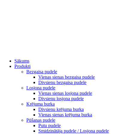
Sākums
Produkti
Bezgaisa pudele
Vienas sienas bezgaisa pudele
Divsienu bezgaisa pudele
Losjona pudele
Vienas sienas losjona pudele
Divsienu losjona pudele
Krējuma burka
Divsienu krējuma burka
Vienas sienas krējuma burka
Pūšanas pudele
Putu pudele
Smidzinātāja pudele / Losjona pudele