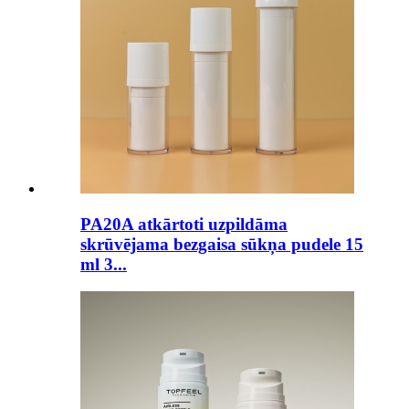
PA20A atkārtoti uzpildāma
skrūvējama bezgaisa sūkņa pudele 15
ml 3...