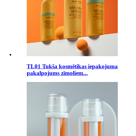
TL01 Tukša kosmētikas iepakojuma
pakalpojums zīmoliem...