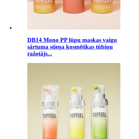
DB14 Mono PP lūpu maskas vaigu
sārtuma stieņa kosmētikas tūbiņu
ražotājs...