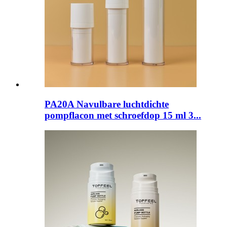
PA20A Navulbare luchtdichte
pompflacon met schroefdop 15 ml 3...