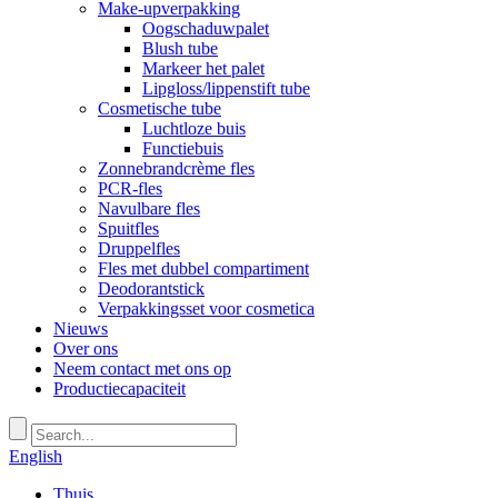
Make-upverpakking
Oogschaduwpalet
Blush tube
Markeer het palet
Lipgloss/lippenstift tube
Cosmetische tube
Luchtloze buis
Functiebuis
Zonnebrandcrème fles
PCR-fles
Navulbare fles
Spuitfles
Druppelfles
Fles met dubbel compartiment
Deodorantstick
Verpakkingsset voor cosmetica
Nieuws
Over ons
Neem contact met ons op
Productiecapaciteit
English
Thuis