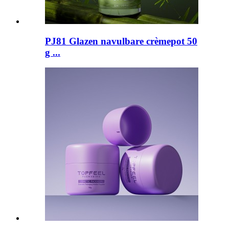
PJ81 Glazen navulbare crèmepot 50
g ...