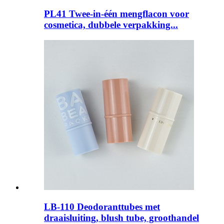
PL41 Twee-in-één mengflacon voor
cosmetica, dubbele verpakking...
LB-110 Deodoranttubes met
draaisluiting, blush tube, groothandel