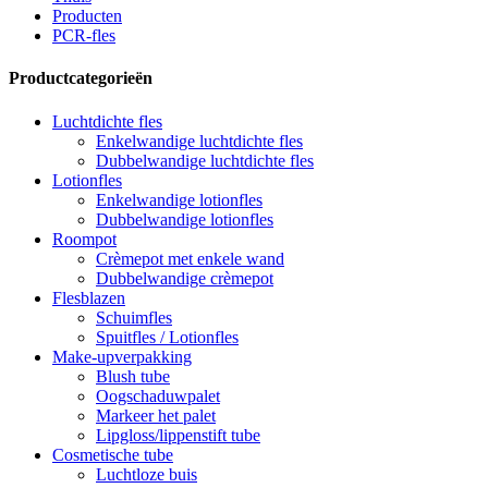
Producten
PCR-fles
Productcategorieën
Luchtdichte fles
Enkelwandige luchtdichte fles
Dubbelwandige luchtdichte fles
Lotionfles
Enkelwandige lotionfles
Dubbelwandige lotionfles
Roompot
Crèmepot met enkele wand
Dubbelwandige crèmepot
Flesblazen
Schuimfles
Spuitfles / Lotionfles
Make-upverpakking
Blush tube
Oogschaduwpalet
Markeer het palet
Lipgloss/lippenstift tube
Cosmetische tube
Luchtloze buis