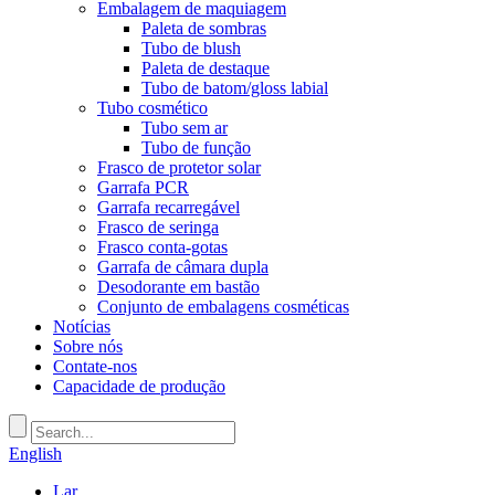
Embalagem de maquiagem
Paleta de sombras
Tubo de blush
Paleta de destaque
Tubo de batom/gloss labial
Tubo cosmético
Tubo sem ar
Tubo de função
Frasco de protetor solar
Garrafa PCR
Garrafa recarregável
Frasco de seringa
Frasco conta-gotas
Garrafa de câmara dupla
Desodorante em bastão
Conjunto de embalagens cosméticas
Notícias
Sobre nós
Contate-nos
Capacidade de produção
English
Lar