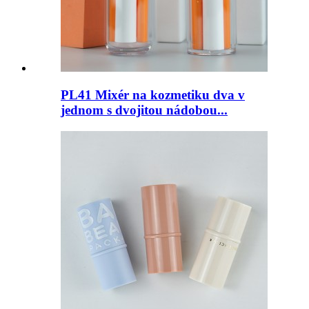
PL41 Mixér na kozmetiku dva v
jednom s dvojitou nádobou...