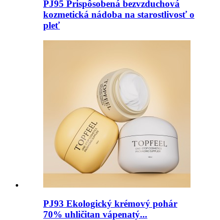
PJ95 Prispôsobená bezvzduchová
kozmetická nádoba na starostlivosť o
pleť
PJ93 Ekologický krémový pohár
70% uhličitan vápenatý...