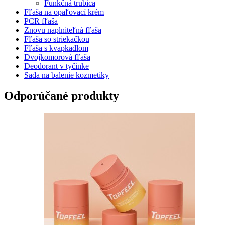
Funkčná trubica
Fľaša na opaľovací krém
PCR fľaša
Znovu naplniteľná fľaša
Fľaša so striekačkou
Fľaša s kvapkadlom
Dvojkomorová fľaša
Deodorant v tyčinke
Sada na balenie kozmetiky
Odporúčané produkty