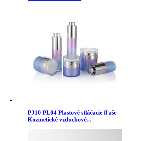
PJ10 PL04 ​​Plastové stláčacie fľaše
Kozmetické vzduchové...