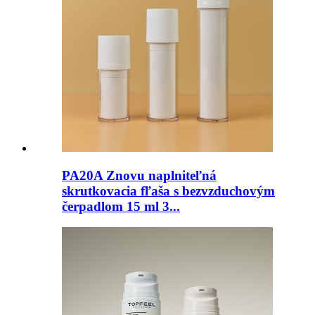
PA20A Znovu naplniteľná
skrutkovacia fľaša s bezvzduchovým
čerpadlom 15 ml 3...