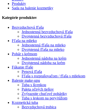
Produkty
Sada na balenie kozmetiky
Kategórie produktov
Bezvzduchová fľaša
Jednostenná bezvzduchová fľaša
Dvojstenná bezvzduchová fľaša
Fľaša na mlieko
Jednostenná fľaša na mlieko
Dvojstenná fľaša na mlieko
Pohár s krémom
Jednostenná nádoba na krém
Dvojstenná nádoba na krém
Fúkanie fľaše
Penová fľaša
Fľaša s rozprašovačom / fľaša s mliekom
Balenie make-upu
Tuba s lícenkou
Paleta očných tieňov
Zvýraznite chuťové poháriky
Tuba s leskom na pery/rúžom
Kozmetická tuba
Bezvzduchová trubica