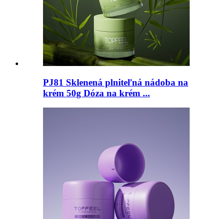
PJ81 Sklenená plniteľná nádoba na
krém 50g Dóza na krém ...