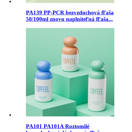
PA139 PP-PCR bezvzduchová fľaša
50/100ml znovu naplniteľná fľaša...
PA101 PA101A Roztomilé