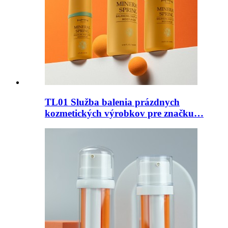
TL01 Služba balenia prázdnych
kozmetických výrobkov pre značku…