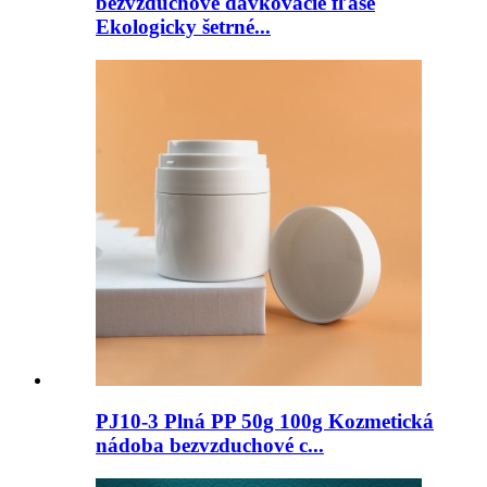
bezvzduchové dávkovacie fľaše
Ekologicky šetrné...
PJ10-3 Plná PP 50g 100g Kozmetická
nádoba bezvzduchové c...