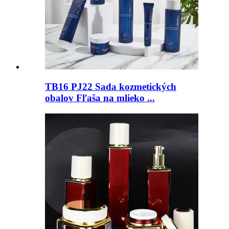
TB16 PJ22 Sada kozmetických
obalov Fľaša na mlieko ...