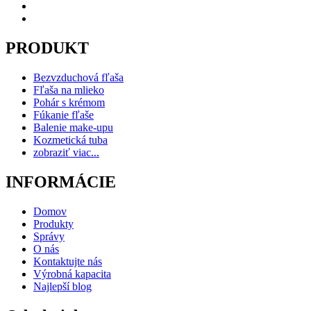
PRODUKT
Bezvzduchová fľaša
Fľaša na mlieko
Pohár s krémom
Fúkanie fľaše
Balenie make-upu
Kozmetická tuba
zobraziť viac...
INFORMÁCIE
Domov
Produkty
Správy
O nás
Kontaktujte nás
Výrobná kapacita
Najlepší blog