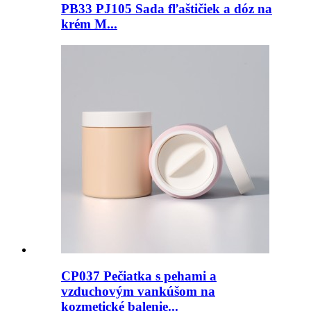
PB33 PJ105 Sada fľaštičiek a dóz na
krém M...
CP037 Pečiatka s pehami a
vzduchovým vankúšom na
kozmetické balenie...