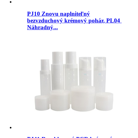
PJ10 Znovu naplniteľný
bezvzduchový krémový pohár, PL04 ​​
Náhradný...