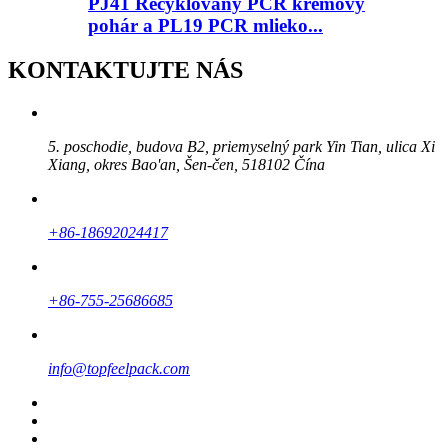
PJ41 Recyklovaný PCR krémový
pohár a PL19 PCR mlieko...
KONTAKTUJTE NÁS
5. poschodie, budova B2, priemyselný park Yin Tian, ​​ulica Xi
Xiang, okres Bao'an, Šen-čen, 518102 Čína
+86-18692024417
+86-755-25686685
info@topfeelpack.com