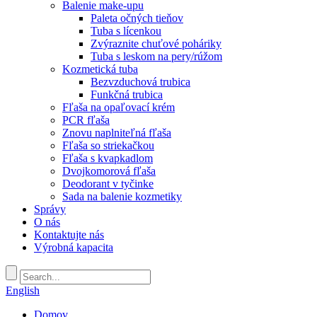
Balenie make-upu
Paleta očných tieňov
Tuba s lícenkou
Zvýraznite chuťové poháriky
Tuba s leskom na pery/rúžom
Kozmetická tuba
Bezvzduchová trubica
Funkčná trubica
Fľaša na opaľovací krém
PCR fľaša
Znovu naplniteľná fľaša
Fľaša so striekačkou
Fľaša s kvapkadlom
Dvojkomorová fľaša
Deodorant v tyčinke
Sada na balenie kozmetiky
Správy
O nás
Kontaktujte nás
Výrobná kapacita
English
Domov