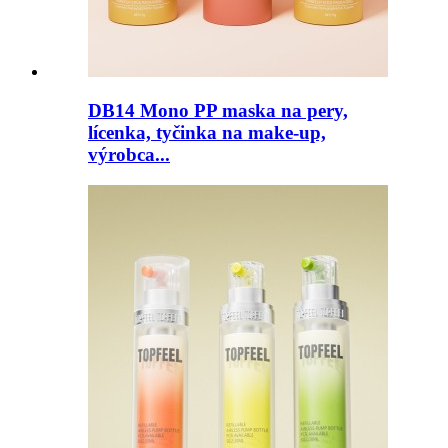
DB14 Mono PP maska ​​na pery,
lícenka, tyčinka na make-up,
výrobca...