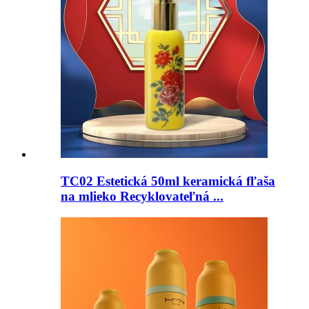
TC02 Estetická 50ml keramická fľaša
na mlieko Recyklovateľná ...