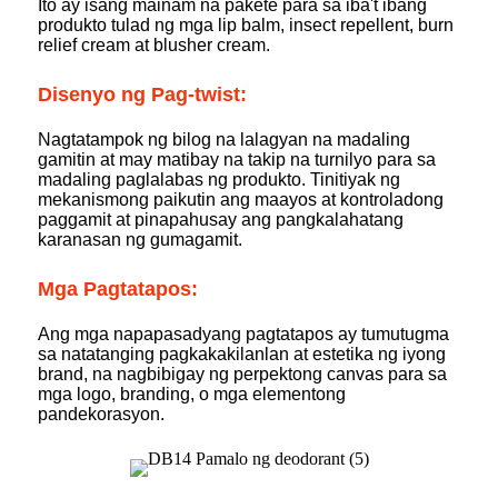
Ito ay isang mainam na pakete para sa iba't ibang
produkto tulad ng mga lip balm, insect repellent, burn
relief cream at blusher cream.
Disenyo ng Pag-twist:
Nagtatampok ng bilog na lalagyan na madaling
gamitin at may matibay na takip na turnilyo para sa
madaling paglalabas ng produkto. Tinitiyak ng
mekanismong paikutin ang maayos at kontroladong
paggamit at pinapahusay ang pangkalahatang
karanasan ng gumagamit.
Mga Pagtatapos:
Ang mga napapasadyang pagtatapos ay tumutugma
sa natatanging pagkakakilanlan at estetika ng iyong
brand, na nagbibigay ng perpektong canvas para sa
mga logo, branding, o mga elementong
pandekorasyon.