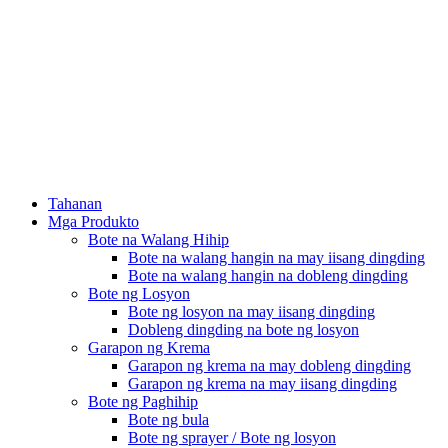
Tahanan
Mga Produkto
Bote na Walang Hihip
Bote na walang hangin na may iisang dingding
Bote na walang hangin na dobleng dingding
Bote ng Losyon
Bote ng losyon na may iisang dingding
Dobleng dingding na bote ng losyon
Garapon ng Krema
Garapon ng krema na may dobleng dingding
Garapon ng krema na may iisang dingding
Bote ng Paghihip
Bote ng bula
Bote ng sprayer / Bote ng losyon