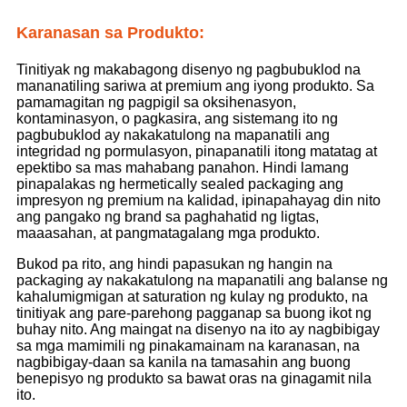
Karanasan sa Produkto:
Tinitiyak ng makabagong disenyo ng pagbubuklod na
mananatiling sariwa at premium ang iyong produkto. Sa
pamamagitan ng pagpigil sa oksihenasyon,
kontaminasyon, o pagkasira, ang sistemang ito ng
pagbubuklod ay nakakatulong na mapanatili ang
integridad ng pormulasyon, pinapanatili itong matatag at
epektibo sa mas mahabang panahon. Hindi lamang
pinapalakas ng hermetically sealed packaging ang
impresyon ng premium na kalidad, ipinapahayag din nito
ang pangako ng brand sa paghahatid ng ligtas,
maaasahan, at pangmatagalang mga produkto.
Bukod pa rito, ang hindi papasukan ng hangin na
packaging ay nakakatulong na mapanatili ang balanse ng
kahalumigmigan at saturation ng kulay ng produkto, na
tinitiyak ang pare-parehong pagganap sa buong ikot ng
buhay nito. Ang maingat na disenyo na ito ay nagbibigay
sa mga mamimili ng pinakamainam na karanasan, na
nagbibigay-daan sa kanila na tamasahin ang buong
benepisyo ng produkto sa bawat oras na ginagamit nila
ito.