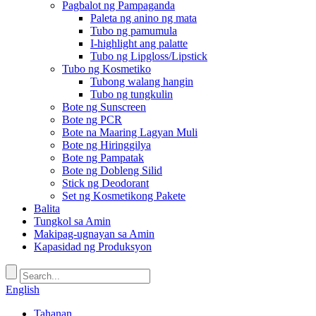
Pagbalot ng Pampaganda
Paleta ng anino ng mata
Tubo ng pamumula
I-highlight ang palatte
Tubo ng Lipgloss/Lipstick
Tubo ng Kosmetiko
Tubong walang hangin
Tubo ng tungkulin
Bote ng Sunscreen
Bote ng PCR
Bote na Maaring Lagyan Muli
Bote ng Hiringgilya
Bote ng Pampatak
Bote ng Dobleng Silid
Stick ng Deodorant
Set ng Kosmetikong Pakete
Balita
Tungkol sa Amin
Makipag-ugnayan sa Amin
Kapasidad ng Produksyon
English
Tahanan