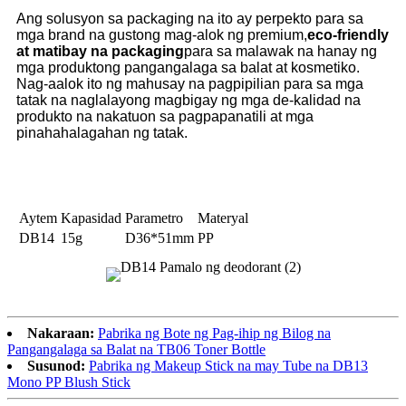
Ang solusyon sa packaging na ito ay perpekto para sa
mga brand na gustong mag-alok ng premium,
eco-friendly
at matibay na packaging
para sa malawak na hanay ng
mga produktong pangangalaga sa balat at kosmetiko.
Nag-aalok ito ng mahusay na pagpipilian para sa mga
tatak na naglalayong magbigay ng mga de-kalidad na
produkto na nakatuon sa pagpapanatili at mga
pinahahalagahan ng tatak.
Aytem
Kapasidad
Parametro
Materyal
DB14
15g
D36*51mm
PP
Nakaraan:
Pabrika ng Bote ng Pag-ihip ng Bilog na
Pangangalaga sa Balat na TB06 Toner Bottle
Susunod:
Pabrika ng Makeup Stick na may Tube na DB13
Mono PP Blush Stick