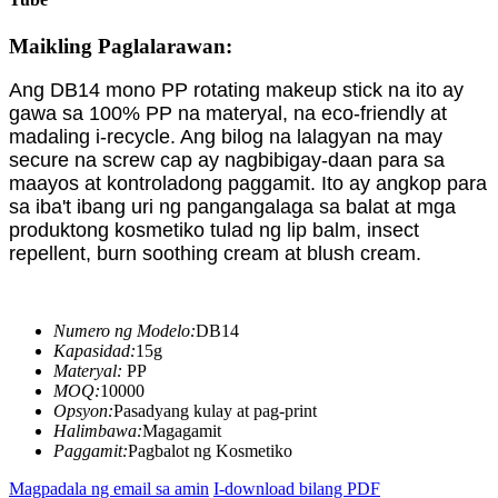
Maikling Paglalarawan:
Ang DB14 mono PP rotating makeup stick na ito ay
gawa sa 100% PP na materyal, na eco-friendly at
madaling i-recycle. Ang bilog na lalagyan na may
secure na screw cap ay nagbibigay-daan para sa
maayos at kontroladong paggamit. Ito ay angkop para
sa iba't ibang uri ng pangangalaga sa balat at mga
produktong kosmetiko tulad ng lip balm, insect
repellent, burn soothing cream at blush cream.
Numero ng Modelo:
DB14
Kapasidad:
15g
Materyal:
PP
MOQ:
10000
Opsyon:
Pasadyang kulay at pag-print
Halimbawa:
Magagamit
Paggamit:
Pagbalot ng Kosmetiko
Magpadala ng email sa amin
I-download bilang PDF