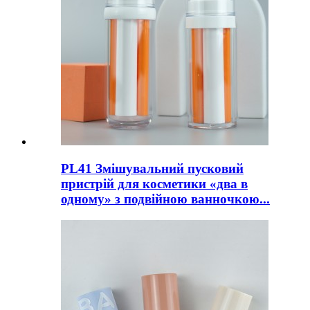
PL41 Змішувальний пусковий
пристрій для косметики «два в
одному» з подвійною ванночкою...