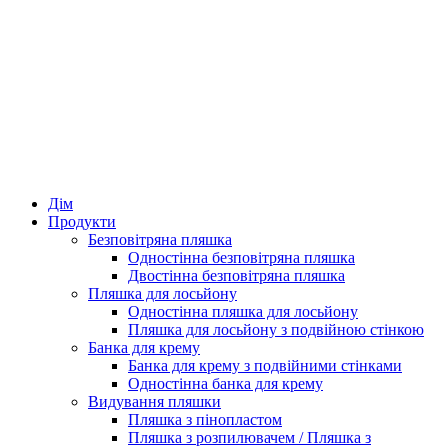
Дім
Продукти
Безповітряна пляшка
Одностінна безповітряна пляшка
Двостінна безповітряна пляшка
Пляшка для лосьйону
Одностінна пляшка для лосьйону
Пляшка для лосьйону з подвійною стінкою
Банка для крему
Банка для крему з подвійними стінками
Одностінна банка для крему
Видування пляшки
Пляшка з пінопластом
Пляшка з розпилювачем / Пляшка з