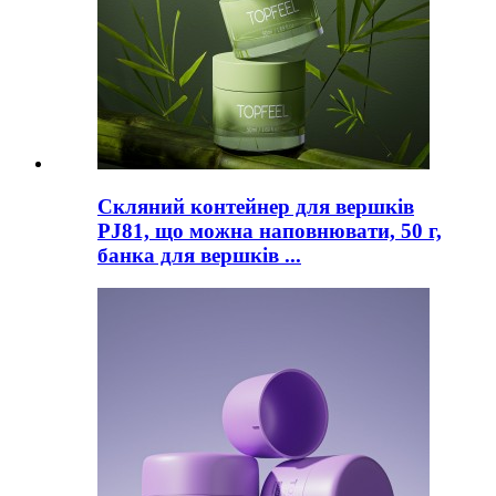
Скляний контейнер для вершків
PJ81, що можна наповнювати, 50 г,
банка для вершків ...