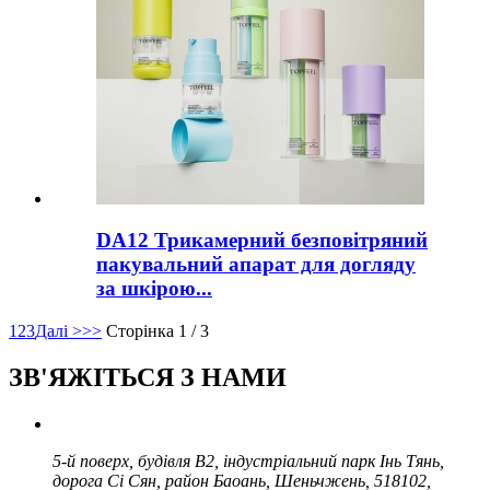
DA12 Трикамерний безповітряний
пакувальний апарат для догляду
за шкірою...
1
2
3
Далі >
>>
Сторінка 1 / 3
ЗВ'ЯЖІТЬСЯ З НАМИ
5-й поверх, будівля B2, індустріальний парк Інь Тянь,
дорога Сі Сян, район Баоань, Шеньчжень, 518102,