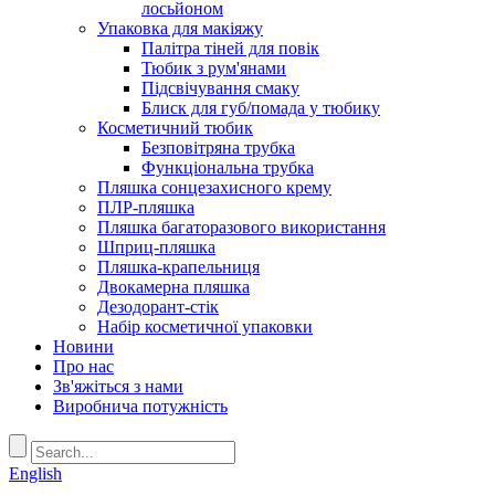
лосьйоном
Упаковка для макіяжу
Палітра тіней для повік
Тюбик з рум'янами
Підсвічування смаку
Блиск для губ/помада у тюбику
Косметичний тюбик
Безповітряна трубка
Функціональна трубка
Пляшка сонцезахисного крему
ПЛР-пляшка
Пляшка багаторазового використання
Шприц-пляшка
Пляшка-крапельниця
Двокамерна пляшка
Дезодорант-стік
Набір косметичної упаковки
Новини
Про нас
Зв'яжіться з нами
Виробнича потужність
English