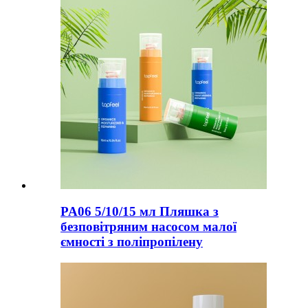
PA06 5/10/15 мл Пляшка з
безповітряним насосом малої
ємності з поліпропілену