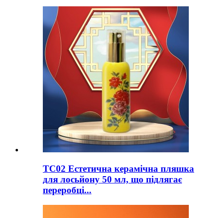
TC02 Естетична керамічна пляшка
для лосьйону 50 мл, що підлягає
переробці...