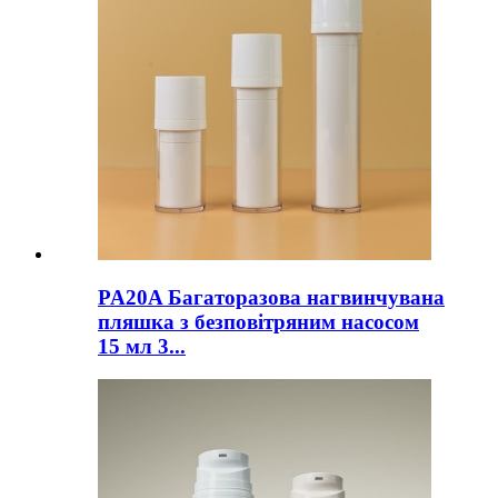
PA20A Багаторазова нагвинчувана
пляшка з безповітряним насосом
15 мл 3...