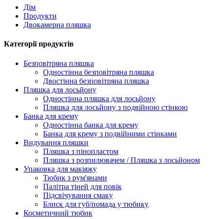
Дім
Продукти
Двокамерна пляшка
Категорії продуктів
Безповітряна пляшка
Одностінна безповітряна пляшка
Двостінна безповітряна пляшка
Пляшка для лосьйону
Одностінна пляшка для лосьйону
Пляшка для лосьйону з подвійною стінкою
Банка для крему
Одностінна банка для крему
Банка для крему з подвійними стінками
Видування пляшки
Пляшка з пінопластом
Пляшка з розпилювачем / Пляшка з лосьйоном
Упаковка для макіяжу
Тюбик з рум'янами
Палітра тіней для повік
Підсвічування смаку
Блиск для губ/помада у тюбику
Косметичний тюбик