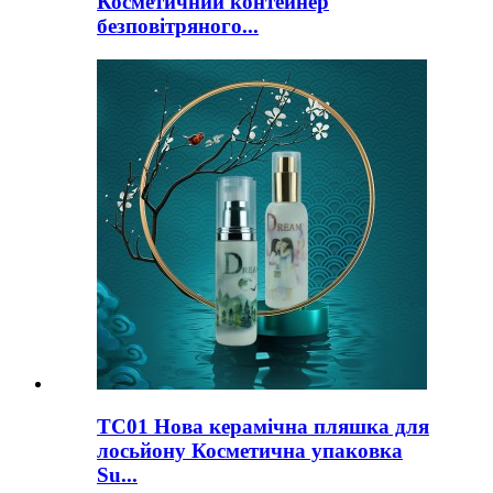
Косметичний контейнер
безповітряного...
TC01 Нова керамічна пляшка для
лосьйону Косметична упаковка
Su...