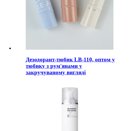
Дезодорант-тюбик LB-110, оптом у
тюбику з рум'янами у
закручуваному вигляді