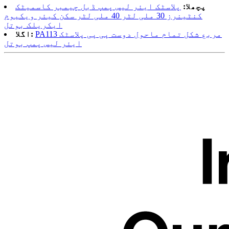
پچھلا:
پلاسٹک ایئر لیس پمپ ڈبل چیمبر کاسمیٹک
کنٹینرز 30 ملی لٹر 40 ملی لٹر سکن کیئر ویکیوم
ایکریلک بوتل
PA113 مربع شکل تمام ماحول دوست پی پی پلاسٹک
اگلا:
ایئر لیس پمپ بوتل