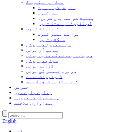
میک اپ پیکیجنگ
آئی شیڈو پیلیٹ
بلش ٹیوب
پیلیٹ کو نمایاں کریں۔
لپ گلوس / لپ اسٹک ٹیوب
کاسمیٹک ٹیوب
ہوا کے بغیر ٹیوب
فنکشن ٹیوب
سن اسکرین کی بوتل
پی سی آر بوتل
دوبارہ بھرنے کے قابل بوتل
سرنج کی بوتل
ڈراپر بوتل
دوہری چیمبر کی بوتل
ڈیوڈورنٹ اسٹک
کاسمیٹک پیکیجنگ سیٹ
خبریں
ہمارے بارے میں
ہم سے رابطہ کریں۔
پیداواری صلاحیت
English
گھر