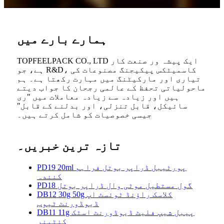
ہمارے بارے میں
TOPFEELPACK CO., LTD ایک پیشہ ور صنعت کار
ہے، جو R&D، کاسمیٹکس پیکیجنگ مصنوعات کی
تیاری اور مارکیٹنگ میں مہارت رکھتا ہے۔ ہم
ماحولیاتی تحفظ کے عالمی رجحان کا جواب دیتے
ہیں اور زیادہ سے زیادہ معاملات میں "ری
سائیکل، قابل تنزلی، اور بدلنے کے قابل"
جیسی خصوصیات کو شامل کرتے ہیں۔
تازہ ترین خبریں۔
PD19 20ml پورٹیبل ڈراپر بوتل فراہم
کنندہ
PD18 گول مستطیل موٹی وال ڈراپر بوتل
DB12 30g 50g کلاسک راؤنڈ ٹوئسٹ اپ
ڈیوڈورنٹ ٹیوب
DB11 11g پیبل شیپ فلیٹ ڈیوڈورنٹ اسٹک
کنٹینر