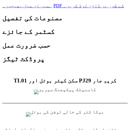
PDF کے طور پر ڈاؤن لوڈ کریں۔
ہمیں ای میل بھیجیں۔
مصنوعات کی تفصیل
کسٹمر کے جائزے
حسب ضرورت عمل
پروڈکٹ ٹیگز
TL01 سکن کیئر بوتل اور PJ29 کریم جار
یہ شاندار کاسمیٹک بوتلیں نہ صرف جمالیاتی لحاظ