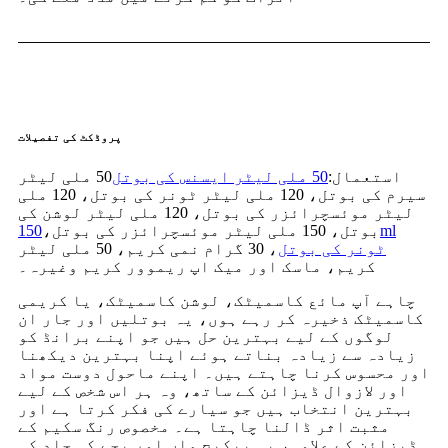
پروڈکٹ کی تفصیلات
استعمال:
50 ملی لیٹر ایسنس کی بوتل
50 ملی لیٹر
سیرم کی بوتل، 120 ملی لیٹر ٹونر کی بوتل، 120 ملی
لیٹر موئسچرائزر کی بوتل، 120 ملی لیٹر لوشن کی
بوتل، 150 ملی لیٹر موئسچرائزر کی بوتل،
150ml
ٹونر کی بوتل
، 30 گرام نمی کریم، 50 ملی لیٹر
کریم، ماسک اور میک اپ ریموور کریم وغیرہ۔
چاہے آپ مائع کاسمیٹک، لوشن کاسمیٹک، یا کریمی
کاسمیٹک ذخیرہ کر رہے ہوں، یہ بوتلیں اور جار ان
لوگوں کے لیے بہترین حل ہیں جو اپنے برانڈ کو
زیادہ سے زیادہ بناتے ہوئے اپنا بہترین دیکھنا
اور محسوس کرنا چاہتے ہیں۔ اپنے ماحول دوست مواد
اور لازوال ڈیزائن کے ساتھ، وہ ہر اس شخص کے لیے
بہترین انتخاب ہیں جو سیارے کی فکر کرتا ہے اور
مثبت اثر ڈالنا چاہتا ہے۔ مخصوص رنگ سکیم کے
ڈیزائن کے علاوہ، یہ پیکیج ماں اور بچے کی جلد کی