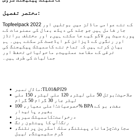
مختصر تفصیل:
Topfeelpack 2022 کے نئے عوامی ماڈلز میں بوتلیں اور
جار شامل ہیں جو جلد کی دیکھ بھال کی مصنوعات کے
پورے سیٹ پر لاگو کیے جا سکتے ہیں، اور مختلف برانڈز
اور رنگوں کے ڈیزائن کو ایڈجسٹ کر سکتے ہیں۔ ہم
بیان کرتے ہیں کہ تمام نئے کاسمیٹک پیکیجنگ کی
ترقی کے مقاصد عملییت، ماحولیاتی تحفظ اور
جمالیات کی طرف ہیں۔
TL01&PJ29
ماڈل نمبر:
صلاحیت:
بوتل 50 ملی لیٹر، 120 ملی لیٹر، 150 ملی
لیٹر جار 30 گرام 50 گرام
خصوصیات:
اعلی معیار، 100% BPA مفت، بو کے
بغیر، پائیدار
درخواست:
کاسمیٹک سیریز
رنگ:
آپ کا پینٹون رنگ
سجاوٹ:
چڑھانا، پینٹنگ، سلک اسکرین پرنٹنگ،
گرم سٹیمپنگ، لیبل