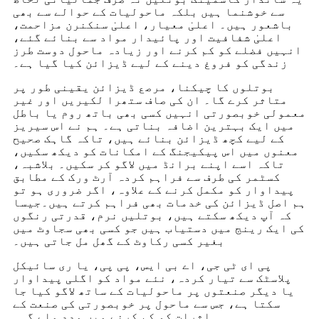
سے خوشنما ہیں بلکہ ماحولیات کے حوالے سے بھی
باشعور ہیں۔ اعلیٰ معیار، اعلیٰ سنکنرن مزاحمت،
اعلیٰ شفافیت اور پائیدار مواد سے بنائے گئے،
انہیں فضلے کو کم کرنے اور زیادہ ماحول دوست طرز
زندگی کو فروغ دینے کے لیے ڈیزائن کیا گیا ہے۔
بوتلوں کا چیکنا، مرصع ڈیزائن یقینی طور پر
متاثر کرے گا۔ ان کی صاف ستھرا لکیریں اور غیر
معمولی خوبصورتی انہیں کسی بھی باتھ روم یا باطل
میں ایک بہترین اضافہ بناتی ہے۔ ہم نے اس سیریز
کے لیے کچھ ڈیزائن بنائے ہیں، تاکہ گاہک صحیح
معنوں میں اس پیکیجنگ کے امکانات کو دیکھ سکیں،
تاکہ اسے اپنے برانڈ میں لاگو کر سکیں۔ بلاشبہ،
کسٹمر کی طرف سے فراہم کردہ آرٹ ورک کے مطابق
پیداوار کو مکمل کرنے کے علاوہ، اگر ضروری ہو تو
ہم اصل ڈیزائن کی خدمات بھی فراہم کرتے ہیں۔
جیسا
کہ آپ دیکھ سکتے ہیں، بوتلیں نرم، قدرتی رنگوں
کی ایک رینج میں دستیاب ہیں جو کسی بھی سجاوٹ میں
بغیر کسی رکاوٹ کے گھل مل جاتی ہیں۔
پی ای ٹی جی، اے بی ایس، پی پی، یا ری سائیکل
پلاسٹک سے تیار کردہ، نئے مواد کو اگلی پیداوار
یا دیگر صنعتوں پر ماحولیات کے ساتھ لاگو کیا جا
سکتا ہے، جس سے ماحول پر خوبصورتی کی صنعت کے
اثرات کو کم کرنے میں مدد ملے گی۔