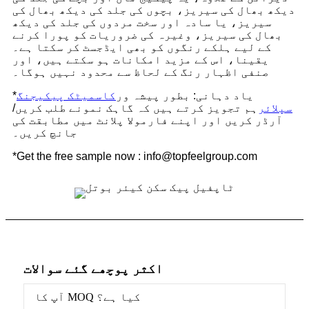
دیکھ بھال کی سیریز، بچوں کی جلد کی دیکھ بھال کی
سیریز، یا سادہ اور سخت مردوں کی جلد کی دیکھ
بھال کی سیریز، وغیرہ کی ضروریات کو پورا کرنے
کے لیے ہلکے رنگوں کو بھی ایڈجسٹ کر سکتا ہے۔
یقینا، اس کے مزید امکانات ہو سکتے ہیں، اور
صنفی اظہار رنگ کے لحاظ سے محدود نہیں ہوگا۔
*یاد دہانی: بطور پیشہ ور
کاسمیٹک پیکیجنگ
سپلائر
ہم تجویز کرتے ہیں کہ گاہک نمونے طلب کریں/
آرڈر کریں اور اپنے فارمولا پلانٹ میں مطابقت کی
جانچ کریں۔
*Get the free sample now : info@topfeelgroup.com
اکثر پوچھے گئے سوالات
آپ کا MOQ کیا ہے؟