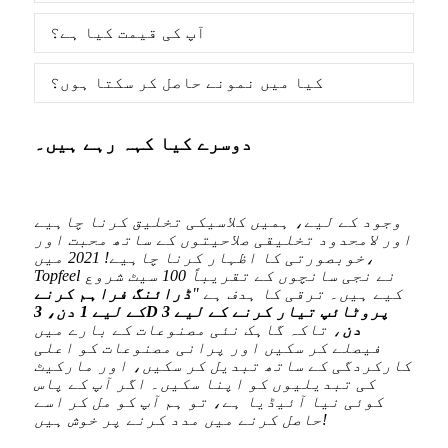
آپ کی قیمت کیا ہے؟
کیا میں نمونے حاصل کر سکتا ہوں؟
دوسرے کیا کہہ رہے ہیں۔
زلی
وجود کے لیے، ہمیں کلاسیکی تخلیق کرنا چاہیے
ہیں
اور لامحدود تخلیقی صلاحیتوں کے ساتھ محبت اور
خوبصورتی کا اظہار کرنا چاہیے! 2021 میں،
Topfeel نے نجی سانچوں کے تقریباً 100 سیٹ شروع
کیے ہیں۔ ترقی کا ہدف ہے "
ڈرائنگ فراہم کرنے
کے لیے 1 دن، 3D پروٹائپ تیار کرنے کے لیے 3
دن
، تاکہ گاہک نئی مصنوعات کے بارے میں
فیصلے کر سکیں اور پرانی مصنوعات کو اعلی
کارکردگی کے ساتھ تبدیل کر سکیں، اور مارکیٹ
کی تبدیلیوں کو اپنا سکیں۔ اگر آپ کے پاس
کوئی نیا آئیڈیا ہے، تو ہم آپ کو مل کر اسے
حاصل کرنے میں مدد کرنے پر خوش ہیں!