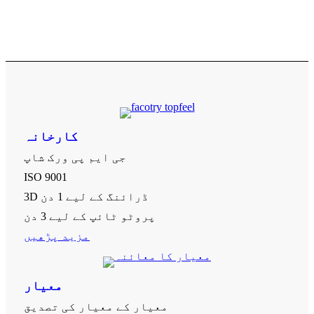
کارخانہ
جی ایم پی ورک شاپ
ISO 9001
3D ڈرائنگ کے لیے 1 دن
پروٹو ٹائپ کے لیے 3 دن
مزید پڑھیں
معیار
معیار کے معیار کی تصدیق