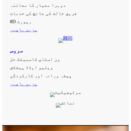
دوہرا معیار کا معائنہ
فریق ثالث کی جانچ کی خدمات
8D رپورٹ
مزید پڑھیں
سروس
ون اسٹاپ کاسمیٹک حل
ویلیو ایڈڈ پیشکش
پیشہ ورانہ اور کارکردگی
مزید پڑھیں