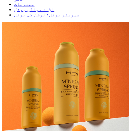
مصنوعات
اڑانے والی بوتل
اسپریئر بوتل / لوشن کی بوتل