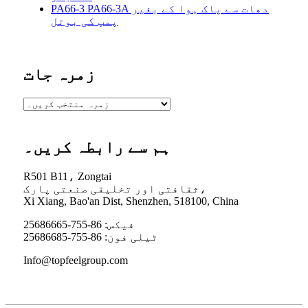
PA66-3 PA66-3A دھات سے پاک ہوا کے بغیر
پمپ کی بوتل
زمرہ جات
ہم سے رابطہ کریں۔
R501 B11، Zongtai
ثقافتی اور تخلیقی صنعتی پارک،
Xi Xiang, Bao'an Dist, Shenzhen, 518100, China
فیکس: 86-755-25686665
ٹیلی فون: 86-755-25686685
Info@topfeelgroup.com