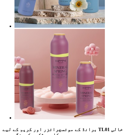
برانڈ کے موئسچرائزر اور کریم کے لیے TL01 خالی
کاسمیٹک پیکیجنگ سروس