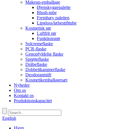
Makeup-emballage
Øjenskyggepalette
Blush-tube
Fremhæv paletten
Lipgloss/læbestifttube
Kosmetisk rør
Luftfrit rør
Funktionsrør
Solcremeflaske
PCR-flaske
Genopfyldelig flaske
Sprøjteflaske
Dråbeflaske
Dobbeltkammerflaske
Deodorantstift
Kosmetikemballagesæt
Nyheder
Om os
Kontakt os
Produktionskapacitet
English
Hjem