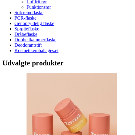
Luftfrit rør
Funktionsrør
Solcremeflaske
PCR-flaske
Genopfyldelig flaske
Sprøjteflaske
Dråbeflaske
Dobbeltkammerflaske
Deodorantstift
Kosmetikemballagesæt
Udvalgte produkter