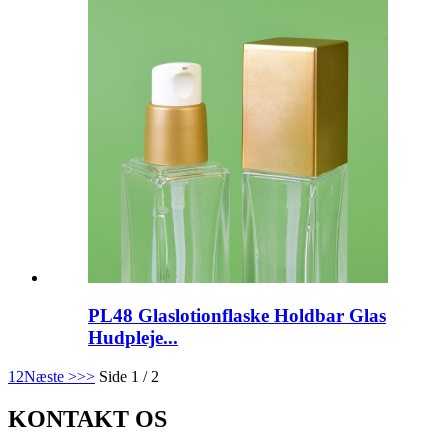
PL48 Glaslotionflaske Holdbar Glas
Hudpleje...
1
2
Næste >
>>
Side 1 / 2
KONTAKT OS