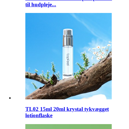
til hudpleje...
TL02 15ml 20ml krystal tykvægget
lotionflaske