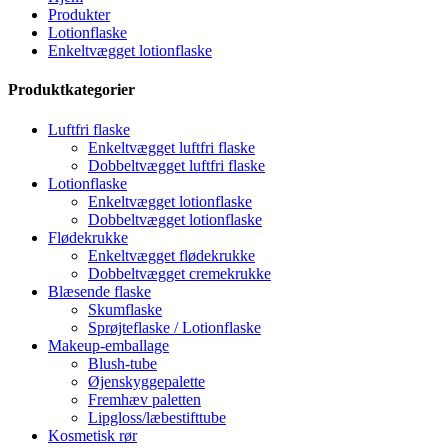
Produkter
Lotionflaske
Enkeltvægget lotionflaske
Produktkategorier
Luftfri flaske
Enkeltvægget luftfri flaske
Dobbeltvægget luftfri flaske
Lotionflaske
Enkeltvægget lotionflaske
Dobbeltvægget lotionflaske
Flødekrukke
Enkeltvægget flødekrukke
Dobbeltvægget cremekrukke
Blæsende flaske
Skumflaske
Sprøjteflaske / Lotionflaske
Makeup-emballage
Blush-tube
Øjenskyggepalette
Fremhæv paletten
Lipgloss/læbestifttube
Kosmetisk rør