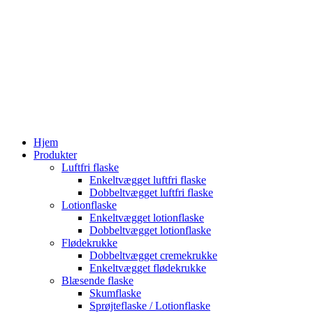
Hjem
Produkter
Luftfri flaske
Enkeltvægget luftfri flaske
Dobbeltvægget luftfri flaske
Lotionflaske
Enkeltvægget lotionflaske
Dobbeltvægget lotionflaske
Flødekrukke
Dobbeltvægget cremekrukke
Enkeltvægget flødekrukke
Blæsende flaske
Skumflaske
Sprøjteflaske / Lotionflaske