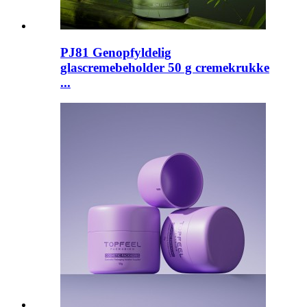
PJ81 Genopfyldelig
glascremebeholder 50 g cremekrukke
...