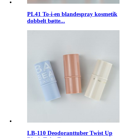
PL41 To-i-en blandespray kosmetik
dobbelt bøtte...
LB-110 Deodoranttuber Twist Up