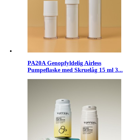
PA20A Genopfyldelig Airless
Pumpeflaske med Skruelåg 15 ml 3...