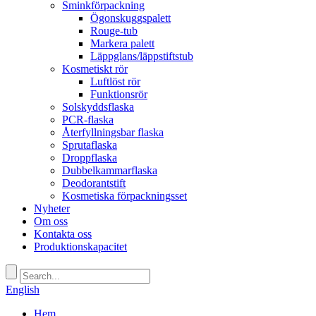
Sminkförpackning
Ögonskuggspalett
Rouge-tub
Markera palett
Läppglans/läppstiftstub
Kosmetiskt rör
Luftlöst rör
Funktionsrör
Solskyddsflaska
PCR-flaska
Återfyllningsbar flaska
Sprutaflaska
Droppflaska
Dubbelkammarflaska
Deodorantstift
Kosmetiska förpackningsset
Nyheter
Om oss
Kontakta oss
Produktionskapacitet
English
Hem