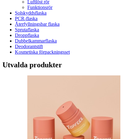
Luftlöst rör
Funktionsrör
Solskyddsflaska
PCR-flaska
Återfyllningsbar flaska
Sprutaflaska
Droppflaska
Dubbelkammarflaska
Deodorantstift
Kosmetiska förpackningsset
Utvalda produkter