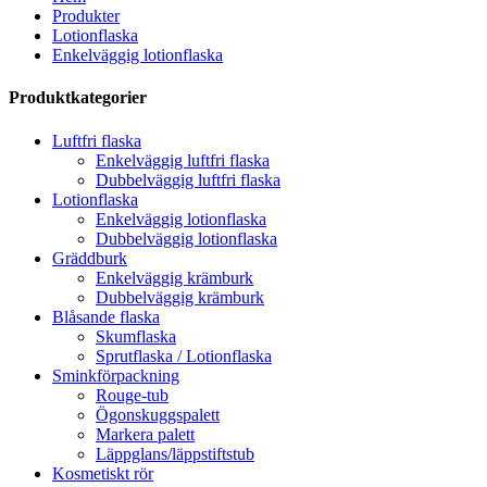
Produkter
Lotionflaska
Enkelväggig lotionflaska
Produktkategorier
Luftfri flaska
Enkelväggig luftfri flaska
Dubbelväggig luftfri flaska
Lotionflaska
Enkelväggig lotionflaska
Dubbelväggig lotionflaska
Gräddburk
Enkelväggig krämburk
Dubbelväggig krämburk
Blåsande flaska
Skumflaska
Sprutflaska / Lotionflaska
Sminkförpackning
Rouge-tub
Ögonskuggspalett
Markera palett
Läppglans/läppstiftstub
Kosmetiskt rör