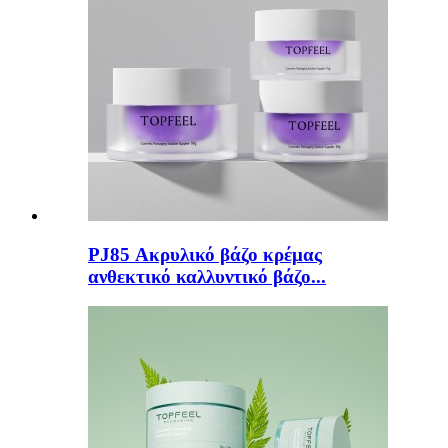
PJ85 Ακρυλικό βάζο κρέμας
ανθεκτικό καλλυντικό βάζο...