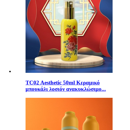
TC02 Aesthetic 50ml Κεραμικό
μπουκάλι λοσιόν ανακυκλώσιμο...