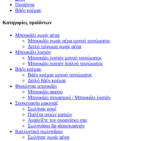
Προϊόντα
Βάζο κρέμας
Κατηγορίες προϊόντων
Μπουκάλι χωρίς αέρα
Μπουκάλι χωρίς αέρα μονού τοιχώματος
Διπλό τοίχωμα χωρίς αέρα
Μπουκάλι λοσιόν
Μπουκάλι λοσιόν μονού τοιχώματος
Μπουκάλι λοσιόν διπλού τοιχώματος
Βάζο κρέμας
Βάζο κρέμας μονού τοιχώματος
Διπλό βάζο κρέμας
Φυσώντας μπουκάλι
Μπουκάλι αφρού
Μπουκάλι ψεκασμού / Μπουκάλι λοσιόν
Συσκευασία μακιγιάζ
Σωλήνας ρουζ
Παλέτα σκιών ματιών
Αναδείξτε τον ουρανίσκο σας
Σωληνάριο lip gloss/κραγιόν
Καλλυντικό σωληνάριο
Σωλήνας χωρίς αέρα