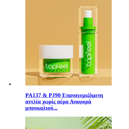
PA137 & PJ90 Επαναγεμιζόμενη
αντλία χωρίς αέρα Αναφορά
μπουκαλιού...