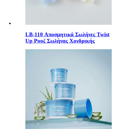
LB-110 Αποσμητικά Σωλήνες Twist
Up Ρουζ Σωλήνας Χονδρικής