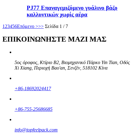
PJ77 Επαναγεμιζόμενο γυάλινο βάζο
καλλυντικών χωρίς αέρα
1
2
3
4
5
6
Επόμενο >
>>
Σελίδα 1 / 7
ΕΠΙΚΟΙΝΩΝΗΣΤΕ ΜΑΖΙ ΜΑΣ
5ος όροφος, Κτίριο B2, Βιομηχανικό Πάρκο Yin Tian, ​​Οδός
Xi Xiang, Περιοχή Bao'an, Σενζέν, 518102 Κίνα
+86-18692024417
+86-755-25686685
info@topfeelpack.com