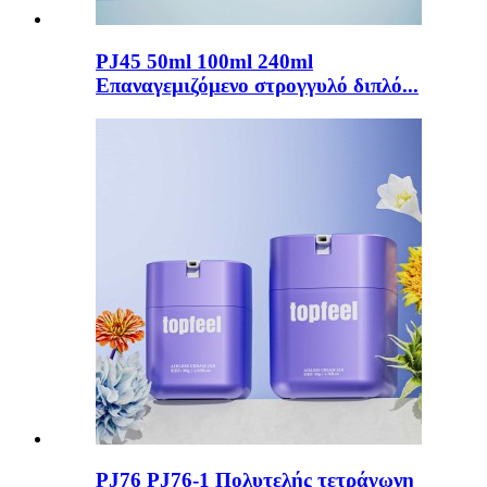
PJ45 50ml 100ml 240ml
Επαναγεμιζόμενο στρογγυλό διπλό...
PJ76 PJ76-1 Πολυτελής τετράγωνη