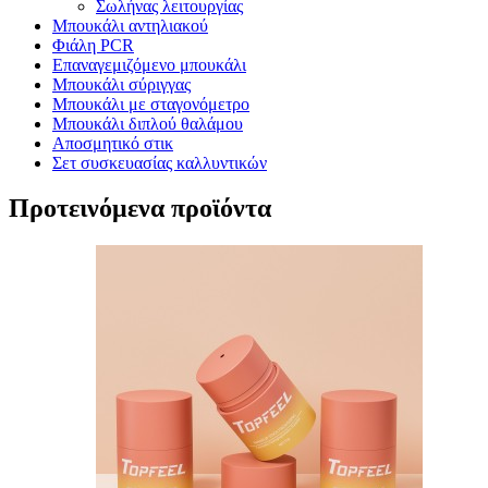
Σωλήνας λειτουργίας
Μπουκάλι αντηλιακού
Φιάλη PCR
Επαναγεμιζόμενο μπουκάλι
Μπουκάλι σύριγγας
Μπουκάλι με σταγονόμετρο
Μπουκάλι διπλού θαλάμου
Αποσμητικό στικ
Σετ συσκευασίας καλλυντικών
Προτεινόμενα προϊόντα