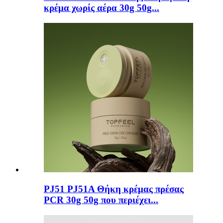
κρέμα χωρίς αέρα 30g 50g...
PJ51 PJ51A Θήκη κρέμας πρέσας
PCR 30g 50g που περιέχει...