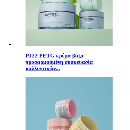
PJ22 PETG κρέμα βάζο
προσαρμοσμένη συσκευασία
καλλυντικών...