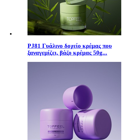
PJ81 Γυάλινο δοχείο κρέμας που
ξαναγεμίζει, βάζο κρέμας 50g...