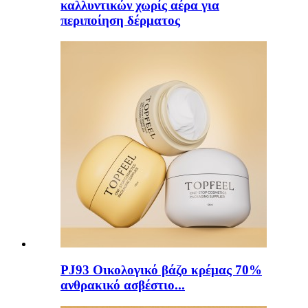
καλλυντικών χωρίς αέρα για
περιποίηση δέρματος
PJ93 Οικολογικό βάζο κρέμας 70%
ανθρακικό ασβέστιο...