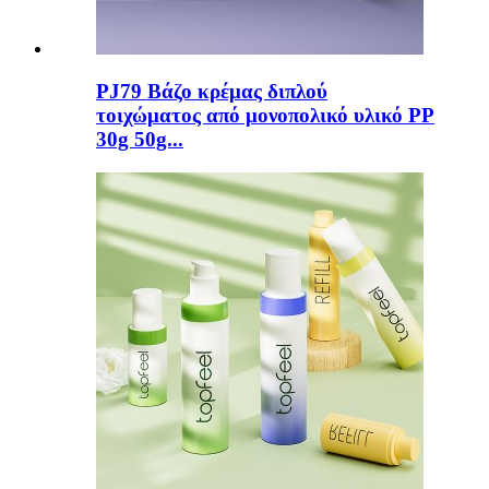
PJ79 Βάζο κρέμας διπλού
τοιχώματος από μονοπολικό υλικό PP
30g 50g...