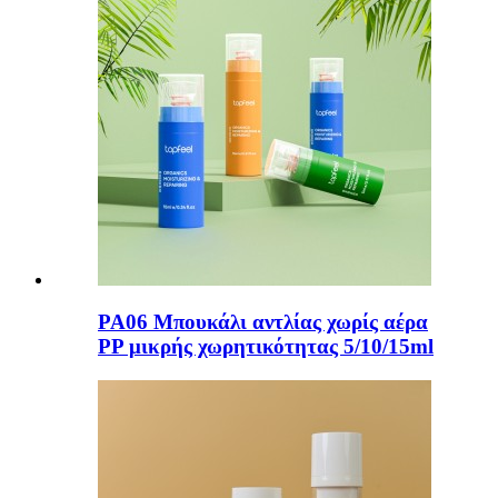
PA06 Μπουκάλι αντλίας χωρίς αέρα
PP μικρής χωρητικότητας 5/10/15ml