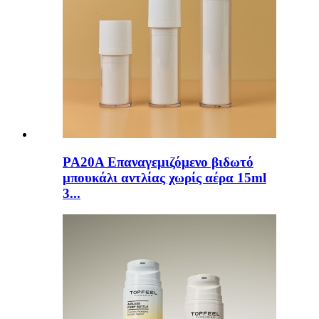
PA20A Επαναγεμιζόμενο βιδωτό
μπουκάλι αντλίας χωρίς αέρα 15ml
3...