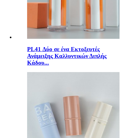
PL41 Δύο σε ένα Εκτοξευτές
Ανάμειξης Καλλυντικών Διπλής
Κάδου...