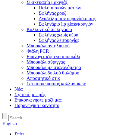
Συσκευασία μακιγιάζ
Παλέτα σκιών ματιών
Σωλήνας ρουζ
Αναδείξτε τον ουρανίσκο σας
Σωληνάριο lip gloss/κραγιόν
Καλλυντικό σωληνάριο
Σωλήνας χωρίς αέρα
Σωλήνας λειτουργίας
Μπουκάλι αντηλιακού
Φιάλη PCR
Επαναγεμιζόμενο μπουκάλι
Μπουκάλι σύριγγας
Μπουκάλι με σταγονόμετρο
Μπουκάλι διπλού θαλάμου
Αποσμητικό στικ
Σετ συσκευασίας καλλυντικών
Νέα
Σχετικά με εμάς
Επικοινωνήστε μαζί μας
Παραγωγική Ικανότητα
English
Σπίτι