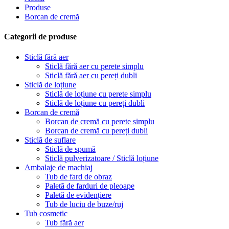
Produse
Borcan de cremă
Categorii de produse
Sticlă fără aer
Sticlă fără aer cu perete simplu
Sticlă fără aer cu pereți dubli
Sticlă de loțiune
Sticlă de loțiune cu perete simplu
Sticlă de loțiune cu pereți dubli
Borcan de cremă
Borcan de cremă cu perete simplu
Borcan de cremă cu pereți dubli
Sticlă de suflare
Sticlă de spumă
Sticlă pulverizatoare / Sticlă loțiune
Ambalaje de machiaj
Tub de fard de obraz
Paletă de farduri de pleoape
Paletă de evidențiere
Tub de luciu de buze/ruj
Tub cosmetic
Tub fără aer