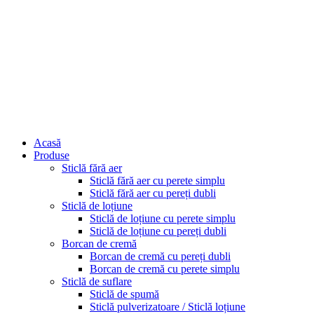
Acasă
Produse
Sticlă fără aer
Sticlă fără aer cu perete simplu
Sticlă fără aer cu pereți dubli
Sticlă de loțiune
Sticlă de loțiune cu perete simplu
Sticlă de loțiune cu pereți dubli
Borcan de cremă
Borcan de cremă cu pereți dubli
Borcan de cremă cu perete simplu
Sticlă de suflare
Sticlă de spumă
Sticlă pulverizatoare / Sticlă loțiune