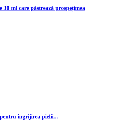
de 30 ml care păstrează prospețimea
ntru îngrijirea pielii...