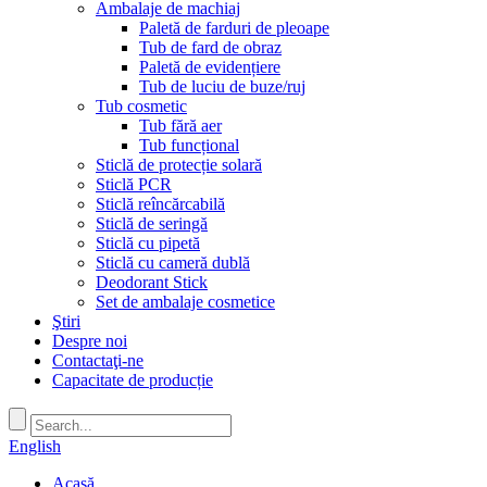
Ambalaje de machiaj
Paletă de farduri de pleoape
Tub de fard de obraz
Paletă de evidențiere
Tub de luciu de buze/ruj
Tub cosmetic
Tub fără aer
Tub funcțional
Sticlă de protecție solară
Sticlă PCR
Sticlă reîncărcabilă
Sticlă de seringă
Sticlă cu pipetă
Sticlă cu cameră dublă
Deodorant Stick
Set de ambalaje cosmetice
Ştiri
Despre noi
Contactaţi-ne
Capacitate de producție
English
Acasă