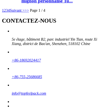
mignon personnalisé Tu...
1
2
3
4
Suivant >
>>
Page 1 / 4
CONTACTEZ-NOUS
5e étage, bâtiment B2, parc industriel Yin Tian, ​​route Xi
Xiang, district de Bao'an, Shenzhen, 518102 Chine
+86-18692024417
+86-755-25686685
info@topfeelpack.com