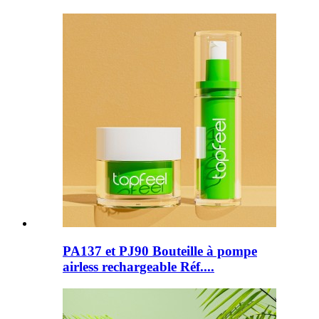
PA137 et PJ90 Bouteille à pompe
airless rechargeable Réf....