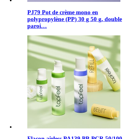
PJ79 Pot de crème mono en
polypropylène (PP) 30 g 50 g, double
paroi…
Flacon airless PA139 PP-PCR 50/100