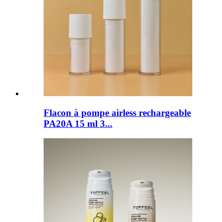
Flacon à pompe airless rechargeable
PA20A 15 ml 3...