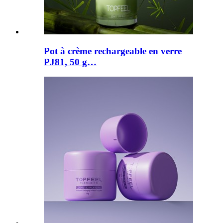
Pot à crème rechargeable en verre
PJ81, 50 g…