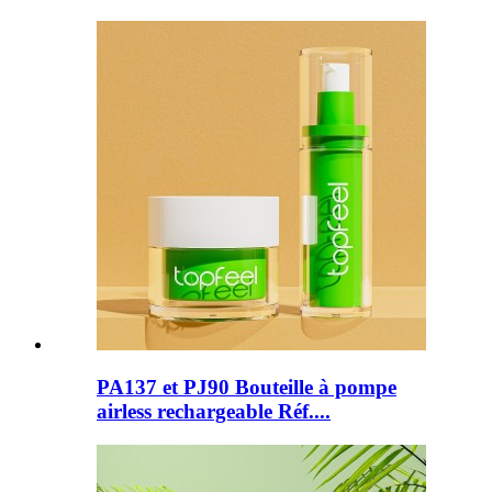
PA137 et PJ90 Bouteille à pompe
airless rechargeable Réf....