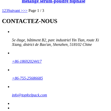
mélange sérum-poudre biphasé
1
2
3
Suivant >
>>
Page 1 / 3
CONTACTEZ-NOUS
5e étage, bâtiment B2, parc industriel Yin Tian, ​​route Xi
Xiang, district de Bao'an, Shenzhen, 518102 Chine
+86-18692024417
+86-755-25686685
info@topfeelpack.com