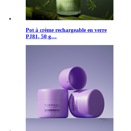
Pot à crème rechargeable en verre
PJ81, 50 g…