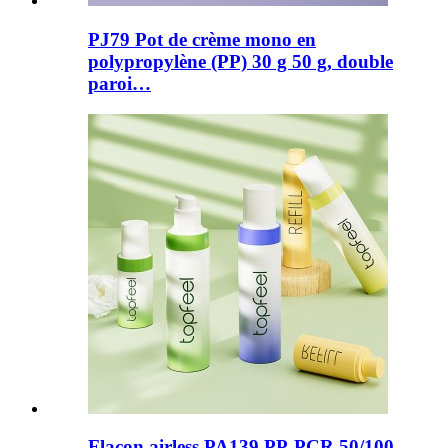
PJ79 Pot de crème mono en
polypropylène (PP) 30 g 50 g, double
paroi…
Flacon airless PA139 PP-PCR 50/100