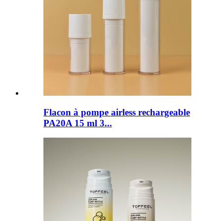
Flacon à pompe airless rechargeable
PA20A 15 ml 3...