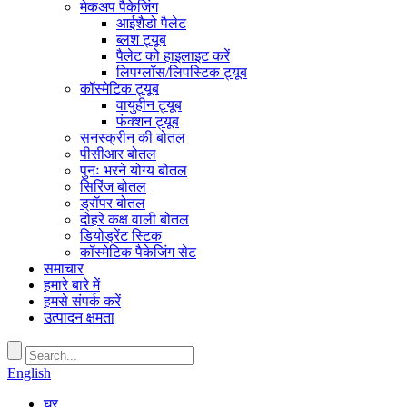
मेकअप पैकेजिंग
आईशैडो पैलेट
ब्लश ट्यूब
पैलेट को हाइलाइट करें
लिपग्लॉस/लिपस्टिक ट्यूब
कॉस्मेटिक ट्यूब
वायुहीन ट्यूब
फंक्शन ट्यूब
सनस्क्रीन की बोतल
पीसीआर बोतल
पुनः भरने योग्य बोतल
सिरिंज बोतल
ड्रॉपर बोतल
दोहरे कक्ष वाली बोतल
डियोड्रेंट स्टिक
कॉस्मेटिक पैकेजिंग सेट
समाचार
हमारे बारे में
हमसे संपर्क करें
उत्पादन क्षमता
English
घर