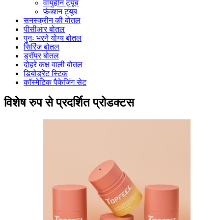
वायुहीन ट्यूब
फंक्शन ट्यूब
सनस्क्रीन की बोतल
पीसीआर बोतल
पुनः भरने योग्य बोतल
सिरिंज बोतल
ड्रॉपर बोतल
दोहरे कक्ष वाली बोतल
डियोड्रेंट स्टिक
कॉस्मेटिक पैकेजिंग सेट
विशेष रुप से प्रदर्शित प्रोडक्टस