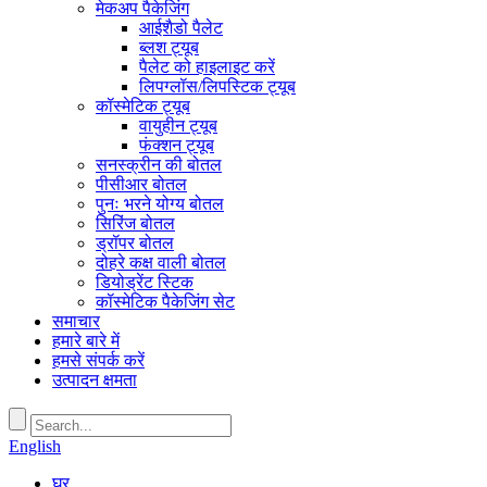
मेकअप पैकेजिंग
आईशैडो पैलेट
ब्लश ट्यूब
पैलेट को हाइलाइट करें
लिपग्लॉस/लिपस्टिक ट्यूब
कॉस्मेटिक ट्यूब
वायुहीन ट्यूब
फंक्शन ट्यूब
सनस्क्रीन की बोतल
पीसीआर बोतल
पुनः भरने योग्य बोतल
सिरिंज बोतल
ड्रॉपर बोतल
दोहरे कक्ष वाली बोतल
डियोड्रेंट स्टिक
कॉस्मेटिक पैकेजिंग सेट
समाचार
हमारे बारे में
हमसे संपर्क करें
उत्पादन क्षमता
English
घर