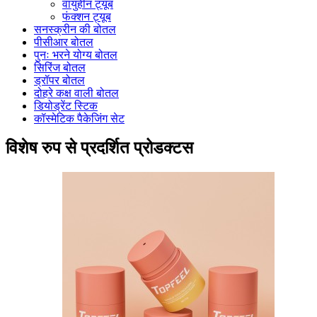
वायुहीन ट्यूब
फंक्शन ट्यूब
सनस्क्रीन की बोतल
पीसीआर बोतल
पुनः भरने योग्य बोतल
सिरिंज बोतल
ड्रॉपर बोतल
दोहरे कक्ष वाली बोतल
डियोड्रेंट स्टिक
कॉस्मेटिक पैकेजिंग सेट
विशेष रुप से प्रदर्शित प्रोडक्टस