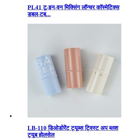
PL41 टू-इन-वन मिक्सिंग लॉन्चर कॉस्मेटिक्स
डबल-टब...
LB-110 डिओडोरेंट ट्यूब्स ट्विस्ट अप ब्लश
ट्यूब होलसेल