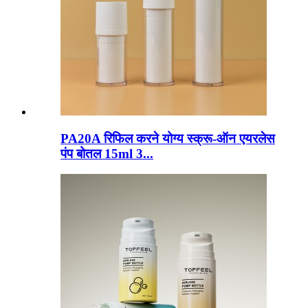
PA20A रिफिल करने योग्य स्क्रू-ऑन एयरलेस
पंप बोतल 15ml 3...