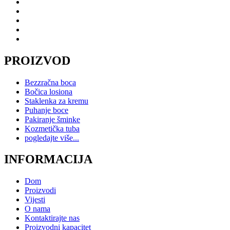
PROIZVOD
Bezzračna boca
Bočica losiona
Staklenka za kremu
Puhanje boce
Pakiranje šminke
Kozmetička tuba
pogledajte više...
INFORMACIJA
Dom
Proizvodi
Vijesti
O nama
Kontaktirajte nas
Proizvodni kapacitet