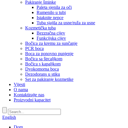
Pakiranje šminke
Paleta sjenila za oči
Rumenilo u tubi
Istaknite nepce
Tuba sjajila za usne/ruža za usne
Kozmetička tuba
Bezzračna cijev
Funkcijska cijev
Bočica za kremu za sunčanje
PCR boca
Boca za ponovno punjenje
Bočica sa štrcaljkom
Bočica s kapaljkom
Dvokomorna boca
Dezodorans u stiku
Set za pakiranje kozmetike
Vijesti
O nama
Kontaktirajte nas
Proizvodni kapacitet
English
Dom