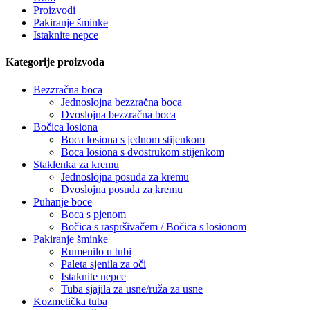
Proizvodi
Pakiranje šminke
Istaknite nepce
Kategorije proizvoda
Bezzračna boca
Jednoslojna bezzračna boca
Dvoslojna bezzračna boca
Bočica losiona
Boca losiona s jednom stijenkom
Boca losiona s dvostrukom stijenkom
Staklenka za kremu
Jednoslojna posuda za kremu
Dvoslojna posuda za kremu
Puhanje boce
Boca s pjenom
Bočica s raspršivačem / Bočica s losionom
Pakiranje šminke
Rumenilo u tubi
Paleta sjenila za oči
Istaknite nepce
Tuba sjajila za usne/ruža za usne
Kozmetička tuba