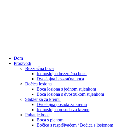
Dom
Proizvodi
Bezzračna boca
Jednoslojna bezzračna boca
Dvoslojna bezzračna boca
Bočica losiona
Boca losiona s jednom stijenkom
Boca losiona s dvostrukom stijenkom
Staklenka za kremu
Dvoslojna posuda za kremu
Jednoslojna posuda za kremu
Puhanje boce
Boca s pjenom
Bočica s raspršivačem / Bočica s losionom