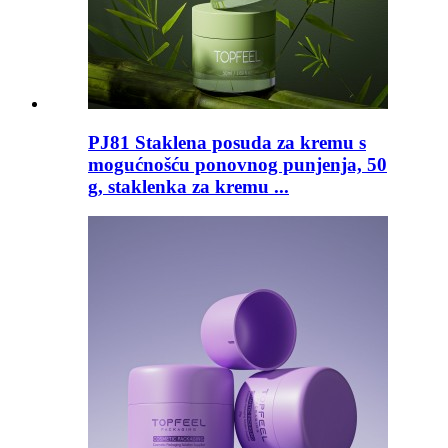
PJ81 Staklena posuda za kremu s
mogućnošću ponovnog punjenja, 50
g, staklenka za kremu ...