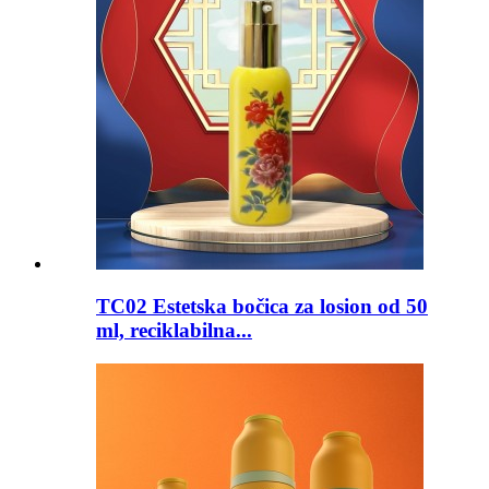
TC02 Estetska bočica za losion od 50
ml, reciklabilna...