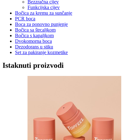
Bezzračna cijev
Funkcijska cijev
Bočica za kremu za sunčanje
PCR boca
Boca za ponovno punjenje
Bočica sa štrcaljkom
Bočica s kapaljkom
Dvokomorna boca
Dezodorans u stiku
Set za pakiranje kozmetike
Istaknuti proizvodi