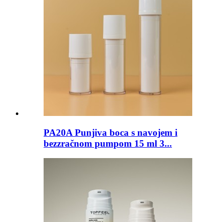
PA20A Punjiva boca s navojem i
bezzračnom pumpom 15 ml 3...