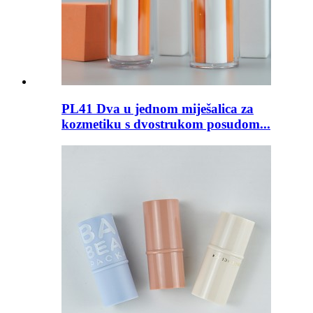
PL41 Dva u jednom miješalica za
kozmetiku s dvostrukom posudom...