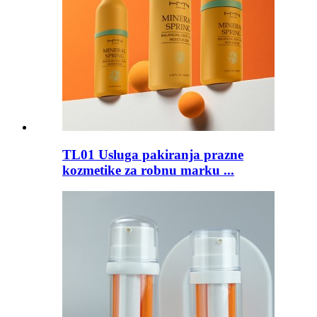
TL01 Usluga pakiranja prazne
kozmetike za robnu marku ...