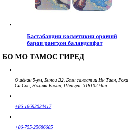
Бастабандии косметикии ороишӣ
барои рангҳои баландсифат
БО МО ТАМОС ГИРЕД
Ошёнаи 5-ум, Бинои B2, Боғи саноатии Ин Тиан, Роҳи
Си Сян, Ноҳияи Баоан, Шенҷен, 518102 Чин
+86-18692024417
+86-755-25686685