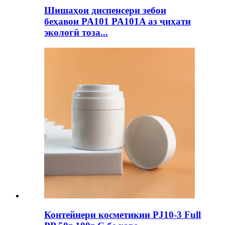
Шишаҳои диспенсери зебои
беҳавои PA101 PA101A аз ҷиҳати
экологӣ тоза...
Контейнери косметикии PJ10-3 Full