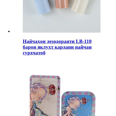
Найчаҳои дезодоранти LB-110
барои яклухт кардани найчаи
сурхчатоб