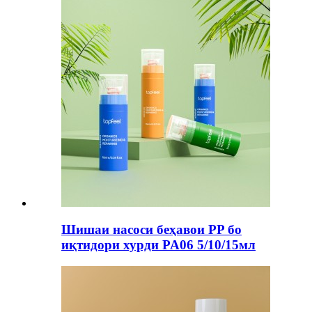
Шишаи насоси беҳавои PP бо
иқтидори хурди PA06 5/10/15мл