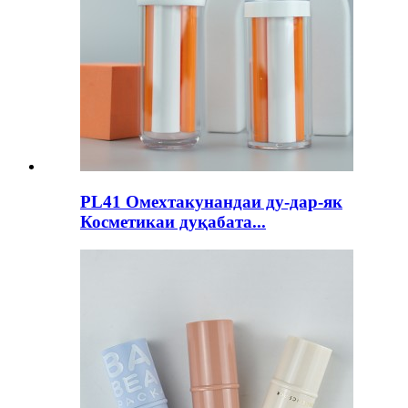
PL41 Омехтакунандаи ду-дар-як
Косметикаи дуқабата...