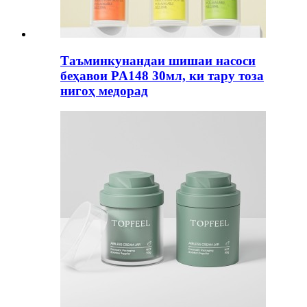
Таъминкунандаи шишаи насоси
беҳавои PA148 30мл, ки тару тоза
нигоҳ медорад