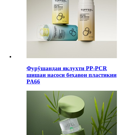
Фурӯшандаи яклухти PP-PCR
шишаи насоси беҳавои пластикии
PA66