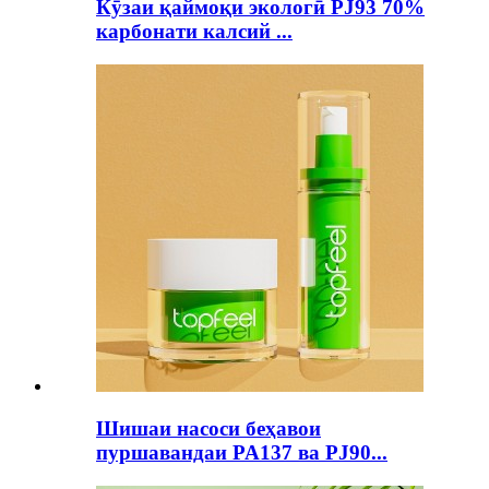
Кӯзаи қаймоқи экологӣ PJ93 70%
карбонати калсий ...
Шишаи насоси беҳавои
пуршавандаи PA137 ва PJ90...