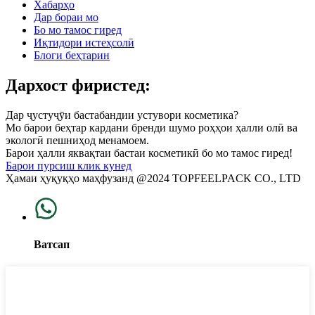
Хабарҳо
Дар бораи мо
Бо мо тамос гиред
Иқтидори истеҳсолӣ
Блоги беҳтарин
Дархост фиристед:
Дар ҷустуҷӯи бастабандии устувори косметика?
Мо барои беҳтар кардани бренди шумо роҳҳои ҳалли олӣ ва
экологӣ пешниҳод менамоем.
Барои ҳалли яквақтаи бастаи косметикӣ бо мо тамос гиред!
Барои пурсиш клик кунед
Ҳамаи ҳуқуқҳо маҳфузанд @2024 TOPFEELPACK CO., LTD
Ватсап