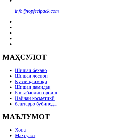
info@topfeelpack.com
МАҲСУЛОТ
Шишаи беҳаво
Шишаи лосион
Кӯзаи қаймоқӣ
Шишаи дамидан
Бастабандии ороиш
Найчаи косметикӣ
бештарро бубинед...
МАЪЛУМОТ
Хона
Маҳсулот