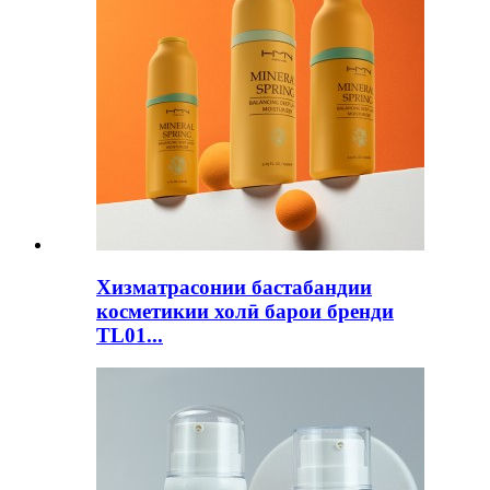
Хизматрасонии бастабандии
косметикии холӣ барои бренди
TL01...