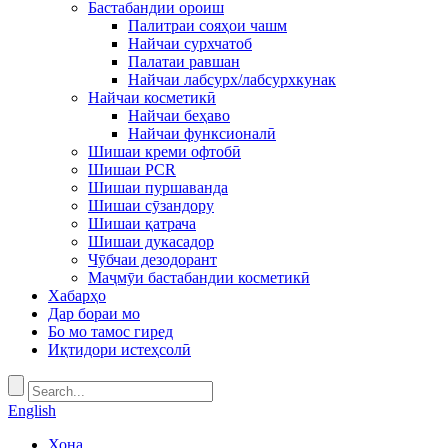
Бастабандии ороиш
Палитраи сояҳои чашм
Найчаи сурхчатоб
Палатаи равшан
Найчаи лабсурх/лабсурхкунак
Найчаи косметикӣ
Найчаи беҳаво
Найчаи функсионалӣ
Шишаи креми офтобӣ
Шишаи PCR
Шишаи пуршаванда
Шишаи сӯзандору
Шишаи қатрача
Шишаи дукасадор
Чӯбчаи дезодорант
Маҷмӯи бастабандии косметикӣ
Хабарҳо
Дар бораи мо
Бо мо тамос гиред
Иқтидори истеҳсолӣ
English
Хона