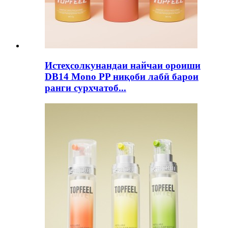
Истеҳсолкунандаи найчаи ороиши
DB14 Mono PP ниқоби лабӣ барои
ранги сурхчатоб...