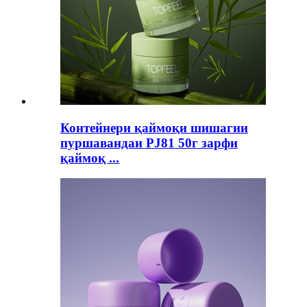
Контейнери қаймоқи шишагии
пуршавандаи PJ81 50г зарфи
қаймоқ ...