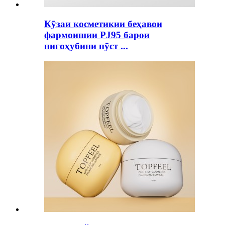
Кӯзаи косметикии беҳавои
фармоишии PJ95 барои
нигоҳубини пӯст ...