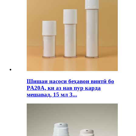
Шишаи насоси беҳавои винтӣ бо
PA20A, ки аз нав пур карда
мешавад, 15 мл 3...