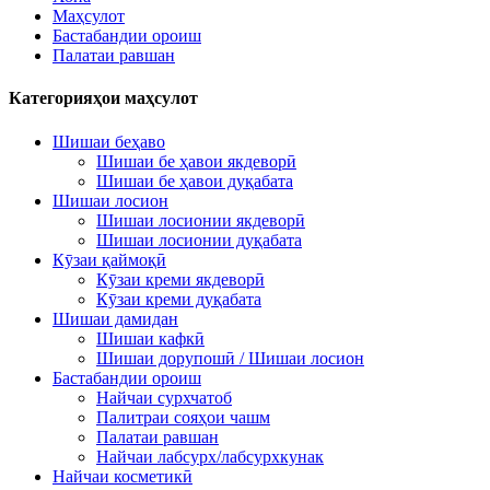
Маҳсулот
Бастабандии ороиш
Палатаи равшан
Категорияҳои маҳсулот
Шишаи беҳаво
Шишаи бе ҳавои якдеворӣ
Шишаи бе ҳавои дуқабата
Шишаи лосион
Шишаи лосионии якдеворӣ
Шишаи лосионии дуқабата
Кӯзаи қаймоқӣ
Кӯзаи креми якдеворӣ
Кӯзаи креми дуқабата
Шишаи дамидан
Шишаи кафкӣ
Шишаи дорупошӣ / Шишаи лосион
Бастабандии ороиш
Найчаи сурхчатоб
Палитраи сояҳои чашм
Палатаи равшан
Найчаи лабсурх/лабсурхкунак
Найчаи косметикӣ