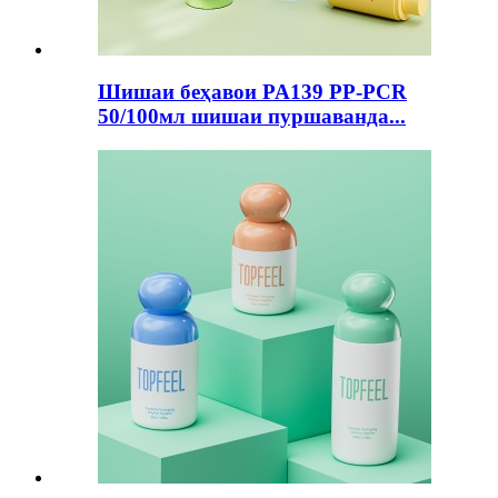
Шишаи беҳавои PA139 PP-PCR
50/100мл шишаи пуршаванда...