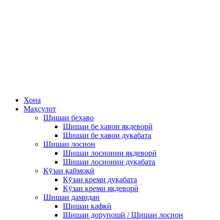
Хона
Маҳсулот
Шишаи беҳаво
Шишаи бе ҳавои якдеворӣ
Шишаи бе ҳавои дуқабата
Шишаи лосион
Шишаи лосионии якдеворӣ
Шишаи лосионии дуқабата
Кӯзаи қаймоқӣ
Кӯзаи креми дуқабата
Кӯзаи креми якдеворӣ
Шишаи дамидан
Шишаи кафкӣ
Шишаи дорупошӣ / Шишаи лосион