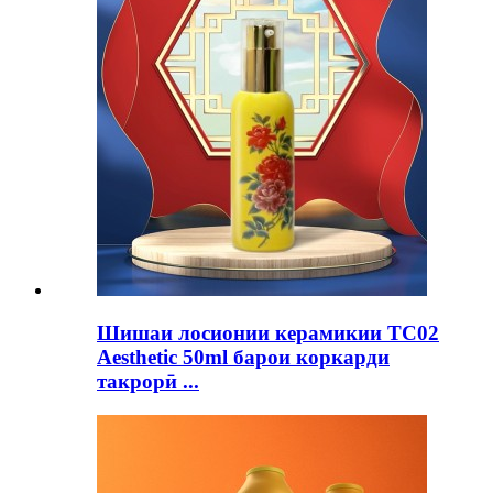
Шишаи лосионии керамикии TC02
Aesthetic 50ml барои коркарди
такрорӣ ...