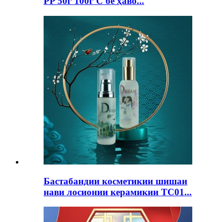
PP 50г 100г C бе ҳаво...
Бастабандии косметикии шишаи
нави лосионии керамикии TC01...