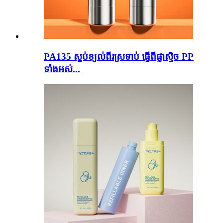
PA135 ស្នប់ខ្យល់ពីរស្រទាប់ ធ្វើពីផ្លាស្ទិច PP
ទាំងអស់...