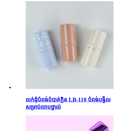
លក់ដុំបំពង់បំបាត់ក្លិន LB-110 បំពង់បង្វិល
សម្រាប់លាបថ្ពាល់