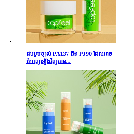
ដបបូមខ្យល់ PA137 និង PJ90 ដែលអាច
បំពេញឡើងវិញបាន...