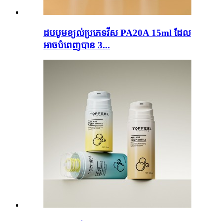
ដបបូមខ្យល់ប្រភេទវីស PA20A 15ml ដែល
អាចបំពេញបាន 3...