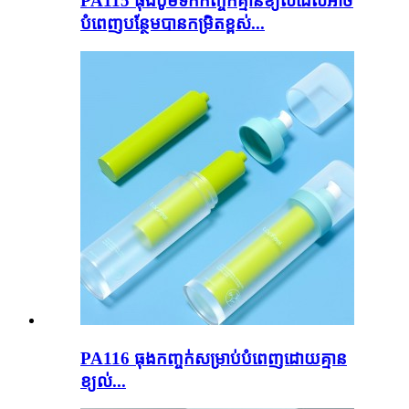
PA115 ធុងបូមទឹកកញ្ចក់គ្មានខ្យល់ដែលអាច
បំពេញបន្ថែមបានកម្រិតខ្ពស់...
PA116 ធុងកញ្ចក់សម្រាប់បំពេញដោយគ្មាន
ខ្យល់...