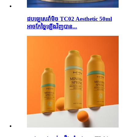
ដបឡេសេរ៉ាមិច TC02 Aesthetic 50ml
អាចកែច្នៃឡើងវិញបាន...