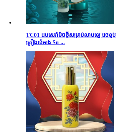
TC01 ដបសេរ៉ាមិចថ្មីសម្រាប់លាបឡេ វេចខ្ចប់
គ្រឿងសំអាង Su ...