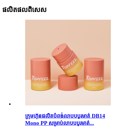
ផលិតផល​ពិសេស
ក្រុមហ៊ុនផលិតបំពង់លាបបបូរមាត់ DB14
Mono PP សម្រាប់លាបបបូរមាត់...