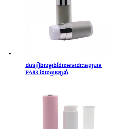
ដប​គ្រឿងសម្អាង​ដែល​អាច​ដោះ​ចេញ​បាន
PA83 ដែល​គ្មាន​ខ្យល់