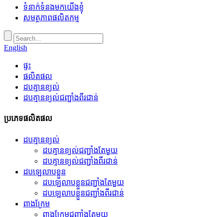
ទំនាក់ទំនងមកយើងខ្ញុំ
សមត្ថភាពផលិតកម្ម
English
ផ្ទះ
ផលិតផល
ដបគ្មានខ្យល់
ដបគ្មានខ្យល់ជញ្ជាំងពីរជាន់
ប្រភេទផលិតផល
ដបគ្មានខ្យល់
ដបគ្មានខ្យល់ជញ្ជាំងតែមួយ
ដបគ្មានខ្យល់ជញ្ជាំងពីរជាន់
ដបឡេលាបខ្លួន
ដបឡេលាបខ្លួនជញ្ជាំងតែមួយ
ដបឡេលាបខ្លួនជញ្ជាំងពីរជាន់
ពាងក្រែម
ពាងក្រែមជញ្ជាំងតែមួយ