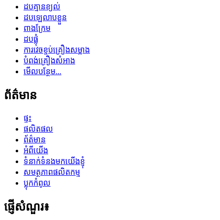
ដបគ្មានខ្យល់
ដបឡេលាបខ្លួន
ពាងក្រែម
ដបផ្លុំ
ការវេចខ្ចប់គ្រឿងសម្អាង
បំពង់គ្រឿងសំអាង
មើលបន្ថែម...
ព័ត៌មាន
ផ្ទះ
ផលិតផល
ព័ត៌មាន
អំពីយើង
ទំនាក់ទំនងមកយើងខ្ញុំ
សមត្ថភាពផលិតកម្ម
ប្លុក​កំពូល
ផ្ញើសំណួរ៖