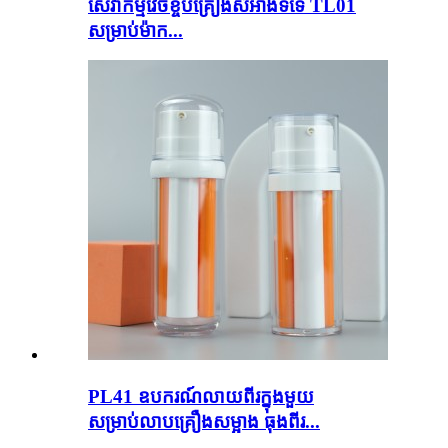
សេវាកម្មវេចខ្ចប់គ្រឿងសំអាងទទេ TL01
សម្រាប់ម៉ាក...
PL41 ឧបករណ៍លាយពីរក្នុងមួយ
សម្រាប់លាបគ្រឿងសម្អាង ធុងពីរ...