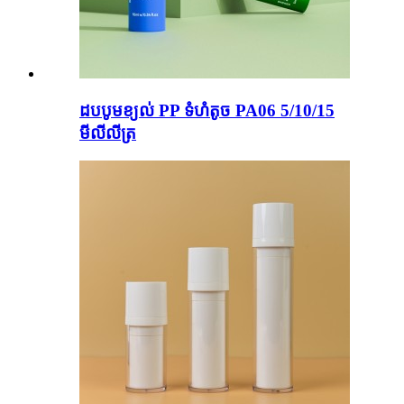
ដបបូមខ្យល់ PP ទំហំតូច PA06 5/10/15
មីលីលីត្រ