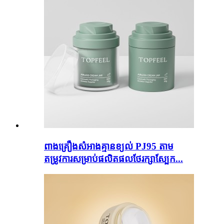
ពាងគ្រឿងសំអាងគ្មានខ្យល់ PJ95 តាម
តម្រូវការសម្រាប់ផលិតផលថែរក្សាស្បែក...