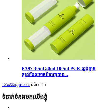
PA97 30ml 50ml 100ml PCR ស្នប់គ្មាន
ខ្យល់ដែលអាចបំពេញបាន...
1
2
3
4
5
6
បន្ទាប់ >
>>
ទំព័រ ១ / ៦
ទំនាក់ទំនងមកយើងខ្ញុំ