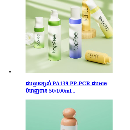
ដបគ្មានខ្យល់ PA139 PP-PCR ដបអាច
បំពេញបាន 50/100ml...