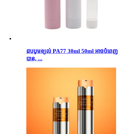
ដបបូមខ្យល់ PA77 30ml 50ml អាចបំពេញ
បាន, ...