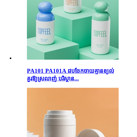
PA101 PA101A ដបចែកចាយគ្មានខ្យល់
គួរឱ្យស្រលាញ់ បរិស្ថាន...