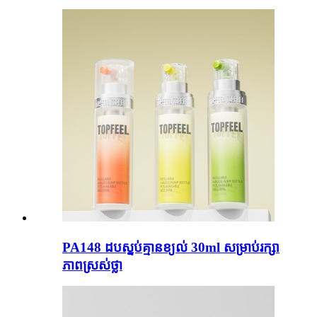
PA148 ដបស្នប់គ្មានខ្យល់ 30ml សម្រាប់រក្សា
ភាពស្រស់ថ្លា