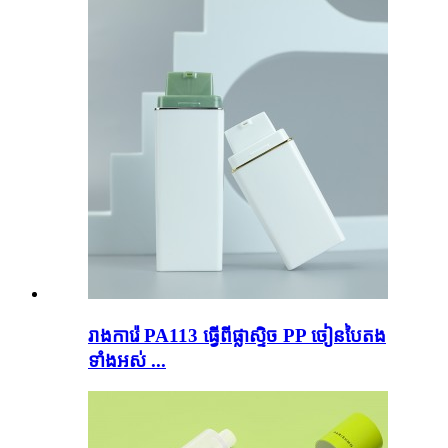
រាងការ៉េ PA113 ធ្វើពីផ្លាស្ទិច PP ចៀនបៃតង
ទាំងអស់ ...