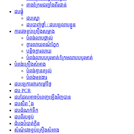
ពាងក្រែមជញ្ជាំងពីរជាន់
ដបផ្លុំ
ដបស្នោ
ដបបាញ់ថ្នាំ / ដបឡេលាបខ្លួន
ការវេចខ្ចប់គ្រឿងសម្អាង
បំពង់​លាប​ថ្ពាល់
ក្ដារលាយពណ៌ភ្នែក
បន្លិច​ក្ដារលាយ
បំពង់លាបបបូរមាត់/ក្រែមលាបបបូរមាត់
បំពង់គ្រឿងសំអាង
បំពង់គ្មានខ្យល់
បំពង់មុខងារ
ដបឡេការពារកម្តៅថ្ងៃ
ដប PCR
ដបដែលអាចបំពេញឡើងវិញបាន
ដបសឺរាុំង
ដបដំណក់ទឹក
ដបពីរបន្ទប់
ដំបងបំបាត់ក្លិន
សំណុំវេចខ្ចប់គ្រឿងសំអាង