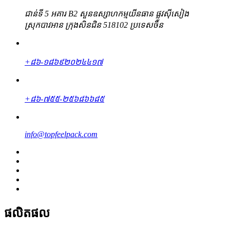
ជាន់ទី 5 អគារ B2 សួនឧស្សាហកម្មយីនធាន ផ្លូវស៊ីសៀង
ស្រុកបាវអាន ក្រុងសិនជិន 518102 ប្រទេសចិន
+៨៦-១៨៦៩២០២៤៤១៧
+៨៦-៧៥៥-២៥៦៨៦៦៨៥
info@topfeelpack.com
ផលិតផល