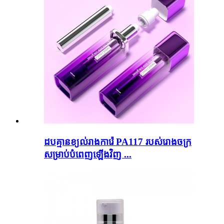
ដប​គ្មាន​ខ្យល់​រាង​ការ៉េ PA117 របស់​រោងចក្រ​
សម្រាប់​បំពេញ​ឡើងវិញ ...