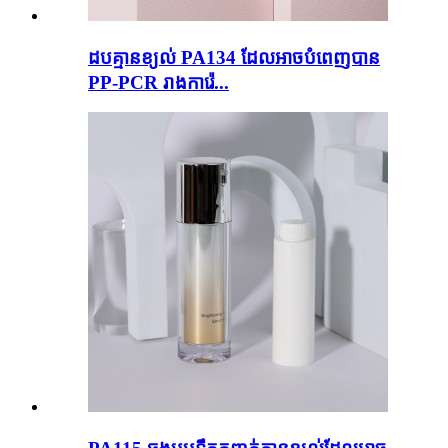
ដបគ្មានខ្យល់ PA134 ដែលអាចបំពេញបាន
PP-PCR រាងការ៉េ...