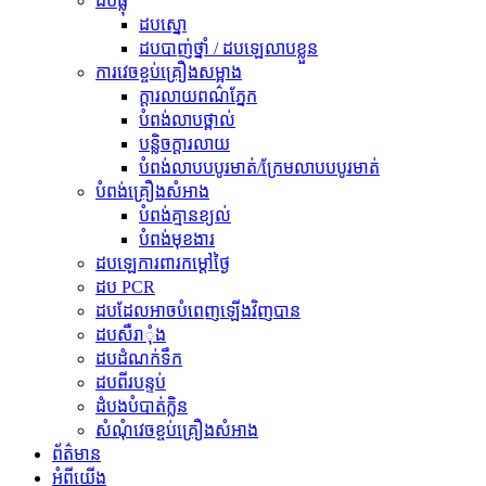
ដបផ្លុំ
ដបស្នោ
ដបបាញ់ថ្នាំ / ដបឡេលាបខ្លួន
ការវេចខ្ចប់គ្រឿងសម្អាង
ក្ដារលាយពណ៌ភ្នែក
បំពង់​លាប​ថ្ពាល់
បន្លិច​ក្ដារលាយ
បំពង់លាបបបូរមាត់/ក្រែមលាបបបូរមាត់
បំពង់គ្រឿងសំអាង
បំពង់គ្មានខ្យល់
បំពង់មុខងារ
ដបឡេការពារកម្តៅថ្ងៃ
ដប PCR
ដបដែលអាចបំពេញឡើងវិញបាន
ដបសឺរាុំង
ដបដំណក់ទឹក
ដបពីរបន្ទប់
ដំបងបំបាត់ក្លិន
សំណុំវេចខ្ចប់គ្រឿងសំអាង
ព័ត៌មាន
អំពីយើង