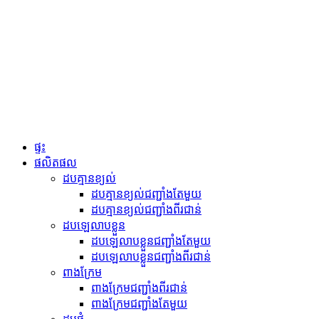
ផ្ទះ
ផលិតផល
ដបគ្មានខ្យល់
ដបគ្មានខ្យល់ជញ្ជាំងតែមួយ
ដបគ្មានខ្យល់ជញ្ជាំងពីរជាន់
ដបឡេលាបខ្លួន
ដបឡេលាបខ្លួនជញ្ជាំងតែមួយ
ដបឡេលាបខ្លួនជញ្ជាំងពីរជាន់
ពាងក្រែម
ពាងក្រែមជញ្ជាំងពីរជាន់
ពាងក្រែមជញ្ជាំងតែមួយ