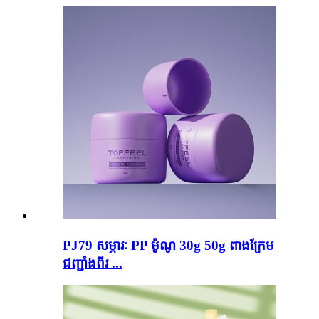
PJ79 សម្ភារៈ PP ម៉ូណូ 30g 50g ពាងក្រែម
ជញ្ជាំងពីរ ...