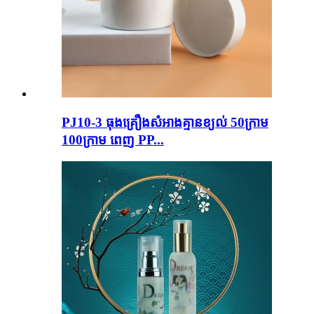
PJ10-3 ធុងគ្រឿងសំអាងគ្មានខ្យល់ 50ក្រាម
100ក្រាម ពេញ PP...