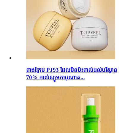
ពាងក្រែម PJ93 ដែលមិនប៉ះពាល់ដល់បរិស្ថាន
70% កាល់ស្យូមកាបូណាត...