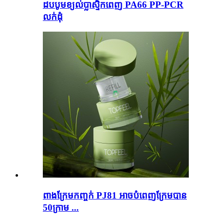
ដបបូមខ្យល់ប្លាស្ទិកពេញ PA66 PP-PCR
លក់ដុំ
ពាងក្រែមកញ្ចក់ PJ81 អាចបំពេញក្រែមបាន
50ក្រាម ...