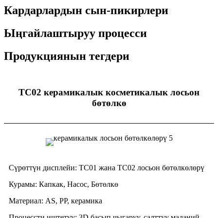
Кардарлардын сын-пикирлери
Ыңгайлаштыруу процесси
Продукциянын тегдери
TC02 керамикалык косметикалык лосьон
бөтөлкө
Сүрөттүн дисплейи: TC01 жана TC02 лосьон бөтөлкөлөрү
Курамы: Капкак, Насос, Бөтөлкө
Материал: AS, PP, керамика
Процессти иштетүү: 3D басып чыгаруу, салттуу маданий