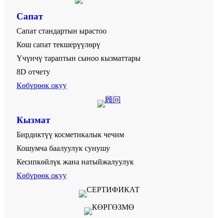
Сапат
Сапат стандартын ырастоо
Кош сапат текшерүүлөрү
Үчүнчү тараптын сыноо кызматтары
8D отчету
Көбүрөөк окуу
Кызмат
Бирдиктүү косметикалык чечим
Кошумча баалуулук сунушу
Кесипкөйлүк жана натыйжалуулук
Көбүрөөк окуу