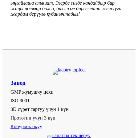
ыңгайлаша алышат. Эгерде сизде кандайдыр бир
жаңы идеялар болсо, биз сизге биргелешип жетүүгө
жардам берүүгө кубанычтабыз!
Завод
GMP жумушчу цехи
ISO 9001
3D сүрөт тартуу үчүн 1 күн
Прототип үчүн 3 күн
Көбүрөөк окуу