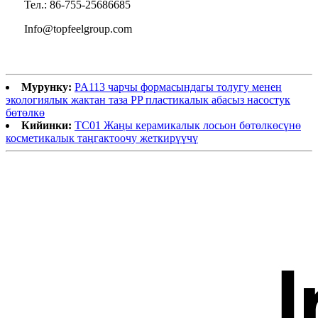
Тел.: 86-755-25686685
Info@topfeelgroup.com
Мурунку:
PA113 чарчы формасындагы толугу менен
экологиялык жактан таза PP пластикалык абасыз насостук
бөтөлкө
Кийинки:
TC01 Жаңы керамикалык лосьон бөтөлкөсүнө
косметикалык таңгактоочу жеткирүүчү