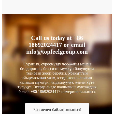
Call us today at +86
18692024417 or email
info@topfeelgroup.com
Сураныч, сурооңузду чоо-жайы менен
билдириңиз, биз сизге мүмкүн болушунча
тезирээк жооп беребиз. Убакыттын
айырмасынан улам, кээде жооп кечигип
калышы мүмкүн, чыдамдуулук менен күтө
туруңуз. Эгерде сизде шашылыш муктаждык
болсо, +86 18692024417 номерине чалыңыз.
Биз менен байланышыңыз!