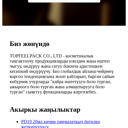
Биз жөнүндө
TOPFEELPACK CO., LTD - косметикалык
таңгактоочу продукцияларды изилдөө жана иштеп
чыгуу, өндүрүү жана сатуу боюнча адистешкен
кесипкөй өндүрүүчү. Биз глобалдык айлана-чөйрөнү
коргоо тенденциясына жооп кайтарып, барган сайын
көбүрөөк учурларда "кайра иштетүүгө боло турган,
ажыроого боло турган жана алмаштырууга боло
турган" сыяктуу функцияларды киргизебиз.
Акыркы жаңылыктар
PD19 20мл көчмө тамчылаткыч бөтөлкө
жеткирүүчүсү