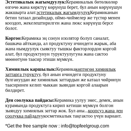
Эстетикалык жагымдуулук:
Керамикалык бөтөлкөлөр
өзгөчө жана көрктүү көрүнүш берет, бул анын көрүнүшүн
жакшырта алат.
эстетикалык жагымдуулук
Керамиканын
бетин татаал дизайндар, оймо-чиймелер же түстөр менен
кооздоп, жекелештирилген жана люкс көрүнүш берсе
болот.
Коргоо:
Керамика эң сонун изолятор болуп саналат,
башкача айтканда, ал продуктуну ичиндеги жарык, аба
жана нымдуулук сыяктуу тышкы факторлордон коргой
алат, бул продуктунун туруктуулугуна жана сактоо
мөөнөтүнө таасир этиши мүмкүн.
Химиялык каршылык:
Керамика
көптөгөн химиялык
заттарга туруктуу
, бул анын ичиндеги продуктуну
булгануудан же химиялык заттардын же катаал чөйрөнүн
таасиринен келип чыккан зыяндан коргой алаарын
билдирет.
Ден соолукка пайдасы:
Керамика уулуу эмес, демек, анын
курамында продуктуга кирип кетиши мүмкүн болгон
зыяндуу химиялык заттар жок. Бул аны...
коопсуз жана ден
соолукка пайдалуу
косметикалык таңгактоо үчүн вариант.
*Get the free sample now : info@topfeelgroup.com