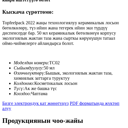
Кыскача сүрөттөмө:
Topfeelpack 2022 жаңы технологиялуу керамикалык лосьон
бөтөлкөлөрү, түз ийин жана тегерек ийин эки түрдүү
диспенсерде бар. 50 мл керамикалык бөтөлкөнүн корпусу
экологиялык жактан таза жана сырткы көрүнүшүн татаал
оймо-чиймелерге айландырса болот.
Моделдин номери:
TC02
Сыйымдуулугу:
50 мл
Өзгөчөлүктөрү:
Бышык, экологиялык жактан таза,
химиялык заттарга туруктуу
Колдонмо:
Косметикалык лосьон
Түсү:
Ак же башка түс
Кооздоо:
Чаптама
Бизге электрондук кат жөнөтүңүз
PDF форматында жүктөп
алуу
Продукциянын чоо-жайы