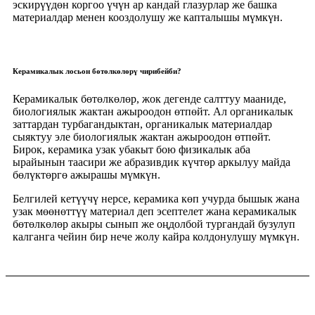
эскирүүдөн коргоо үчүн ар кандай глазурлар же башка
материалдар менен кооздолушу же капталышы мүмкүн.
Керамикалык лосьон бөтөлкөлөрү чирибейби?
Керамикалык бөтөлкөлөр, жок дегенде салттуу мааниде,
биологиялык жактан ажыроодон өтпөйт. Ал органикалык
заттардан турбагандыктан, органикалык материалдар
сыяктуу эле биологиялык жактан ажыроодон өтпөйт.
Бирок, керамика узак убакыт бою физикалык аба
ырайынын таасири же абразивдик күчтөр аркылуу майда
бөлүктөргө ажырашы мүмкүн.
Белгилей кетүүчү нерсе, керамика көп учурда бышык жана
узак мөөнөттүү материал деп эсептелет жана керамикалык
бөтөлкөлөр акыры сынып же оңдолбой тургандай бузулуп
калганга чейин бир нече жолу кайра колдонулушу мүмкүн.