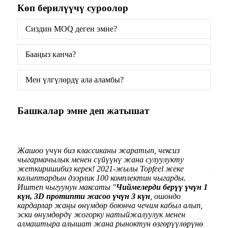
Көп берилүүчү суроолор
Сиздин MOQ деген эмне?
Бааңыз канча?
Мен үлгүлөрдү ала аламбы?
Башкалар эмне деп жатышат
н
Жашоо үчүн биз классиканы жаратып, чексиз
Кооз
чыгармачылык менен сүйүүнү жана сулуулукту
косм
жеткиришибиз керек! 2021-жылы Topfeel жеке
мак
калыптардын дээрлик 100 комплектин чыгарды.
Иштеп чыгуунун максаты "
Чиймелерди берүү үчүн 1
күн, 3D протипти жасоо үчүн 3 күн
, ошондо
кардарлар жаңы өнүмдөр боюнча чечим кабыл алып,
эски өнүмдөрдү жогорку натыйжалуулук менен
алмаштыра алышат жана рыноктун өзгөрүүлөрүнө