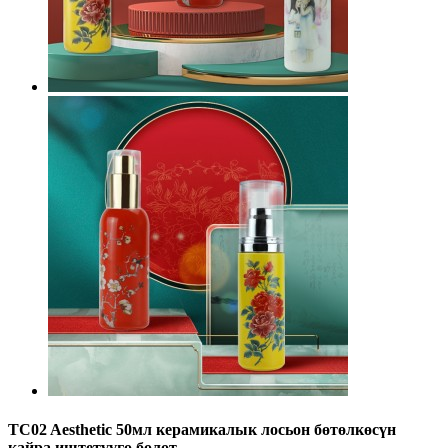
TC02 Aesthetic 50мл керамикалык лосьон бөтөлкөсүн
кайра иштетүүгө болот