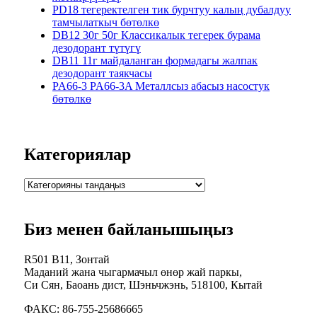
PD18 тегеректелген тик бурчтуу калың дубалдуу
тамчылаткыч бөтөлкө
DB12 30г 50г Классикалык тегерек бурама
дезодорант түтүгү
DB11 11г майдаланган формадагы жалпак
дезодорант таякчасы
PA66-3 PA66-3A Металлсыз абасыз насостук
бөтөлкө
Категориялар
Биз менен байланышыңыз
R501 B11, Зонтай
Маданий жана чыгармачыл өнөр жай паркы,
Си Сян, Баоань дист, Шэньчжэнь, 518100, Кытай
ФАКС: 86-755-25686665