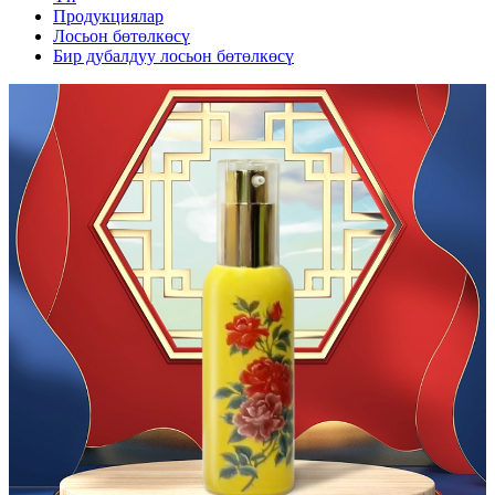
Продукциялар
Лосьон бөтөлкөсү
Бир дубалдуу лосьон бөтөлкөсү