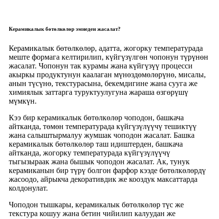
Керамикалык бөтөлкөлөр эмнеден жасалат?
Керамикалык бөтөлкөлөр, адатта, жогорку температурада
меште формага келтирилип, күйгүзүлгөн чопонун түрүнөн
жасалат. Чопонун так курамы жана күйгүзүү процесси
акыркы продуктунун каалаган мүнөздөмөлөрүнө, мисалы,
анын түсүнө, текстурасына, бекемдигине жана сууга же
химиялык заттарга туруктуулугуна жараша өзгөрүшү
мүмкүн.
Кээ бир керамикалык бөтөлкөлөр чоподон, башкача
айтканда, төмөн температурада күйгүзүлүүчү тешиктүү
жана салыштырмалуу жумшак чоподон жасалат. Башка
керамикалык бөтөлкөлөр таш идиштерден, башкача
айтканда, жогорку температурада күйгүзүлүүчү
тыгызыраак жана бышык чоподон жасалат. Ак, тунук
керамиканын бир түрү болгон фарфор кээде бөтөлкөлөрдү
жасоодо, айрыкча декоративдик же кооздук максаттарда
колдонулат.
Чоподон тышкары, керамикалык бөтөлкөлөр түс же
текстура кошуу жана бетин чийилип калуудан же