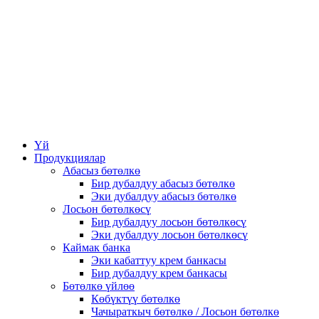
Үй
Продукциялар
Абасыз бөтөлкө
Бир дубалдуу абасыз бөтөлкө
Эки дубалдуу абасыз бөтөлкө
Лосьон бөтөлкөсү
Бир дубалдуу лосьон бөтөлкөсү
Эки дубалдуу лосьон бөтөлкөсү
Каймак банка
Эки кабаттуу крем банкасы
Бир дубалдуу крем банкасы
Бөтөлкө үйлөө
Көбүктүү бөтөлкө
Чачыраткыч бөтөлкө / Лосьон бөтөлкө