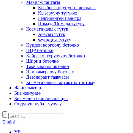
Макияж таңгагы
Көз боёкторунун палитрасы
Кызаруучу түтүкчө
Белгиленген палитра
Помада/Помада түтүгү
Косметикалык түтүк
Абасыз түтүк
Функция түтүгү
Күндөн коргоочу бөтөлкө
ПЦР бөтөлкө
Кайра толтурулуучу бөтөлкө
Шприц бөтөлкө
Тамчылатма бөтөлкө
Эки камералуу бөтөлкө
Дезодорант таякчасы
Косметикалык таңгактоо топтому
Жаңылыктар
Биз жөнүндө
Биз менен байланышыңыз
Өндүрүш кубаттуулугу
English
Үй