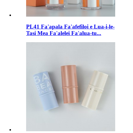
PL41 Fa'apala Fa'afefiloi e Lua-i-le-
Tasi Mea Fa'alelei Fa'alua-tu...