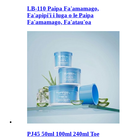
LB-110 Paipa Fa'amamago,
Fa'apipi'i i luga o le Paipa
Fa'amamago, Fa'atau'oa
PJ45 50ml 100ml 240ml Toe