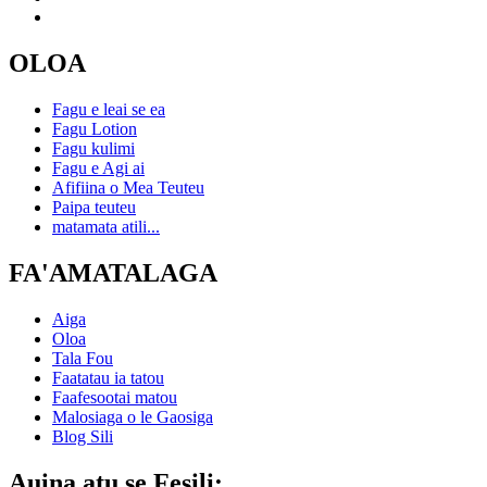
OLOA
Fagu e leai se ea
Fagu Lotion
Fagu kulimi
Fagu e Agi ai
Afifiina o Mea Teuteu
Paipa teuteu
matamata atili...
FA'AMATALAGA
Aiga
Oloa
Tala Fou
Faatatau ia tatou
Faafesootai matou
Malosiaga o le Gaosiga
Blog Sili
Auina atu se Fesili: