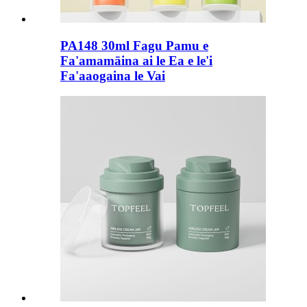
PA148 30ml Fagu Pamu e
Fa'amamāina ai le Ea e le'i
Fa'aaogaina le Vai