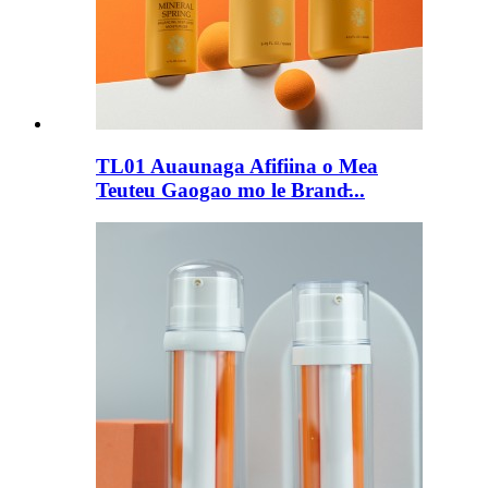
TL01 Auaunaga Afifiina o Mea
Teuteu Gaogao mo le Brand̵...