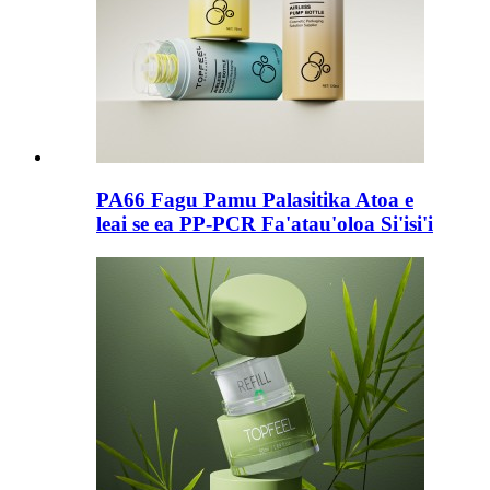
PA66 Fagu Pamu Palasitika Atoa e
leai se ea PP-PCR Fa'atau'oloa Si'isi'i