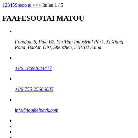
1
2
3
4
5
Sosoo ai >
>>
Itulau 1 / 5
FAAFESOOTAI MATOU
Fogafale 5, Fale B2, Yin Tian Industrial Park, Xi Xiang
Road, Bao'an Dist, Shenzhen, 518102 Saina
+86-18692024417
+86-755-25686685
info@topfeelpack.com