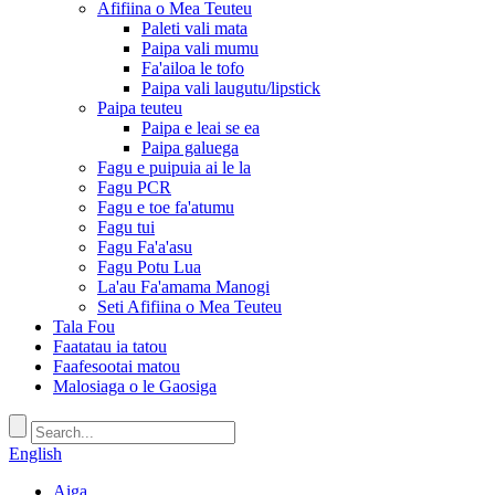
Afifiina o Mea Teuteu
Paleti vali mata
Paipa vali mumu
Fa'ailoa le tofo
Paipa vali laugutu/lipstick
Paipa teuteu
Paipa e leai se ea
Paipa galuega
Fagu e puipuia ai le la
Fagu PCR
Fagu e toe fa'atumu
Fagu tui
Fagu Fa'a'asu
Fagu Potu Lua
La'au Fa'amama Manogi
Seti Afifiina o Mea Teuteu
Tala Fou
Faatatau ia tatou
Faafesootai matou
Malosiaga o le Gaosiga
English
Aiga