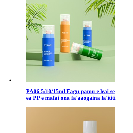
PA06 5/10/15ml Fagu pamu e leai se
ea PP e mafai ona fa'aaogaina la'ititi