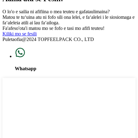
O lo'o e sailia ni afifiina o mea teuteu e gafataulimaina?
Matou te tuʻuina atu ni fofo sili ona lelei, e faʻalelei i le siosiomaga e
faʻaleleia atili ai lau faʻailoga.
Fa'afeso'ota'i matou mo se fofo e tasi mo afifi teuteu!
Kiliki mo se fesili
Puletaofia@2024 TOPFEELPACK CO., LTD
Whatsapp