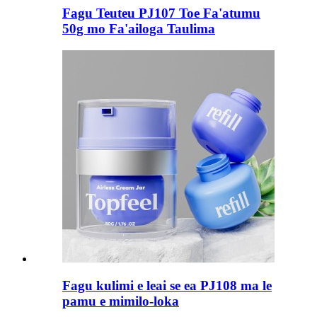
Fagu Teuteu PJ107 Toe Fa'atumu
50g mo Fa'ailoga Taulima
Fagu kulimi e leai se ea PJ108 ma le
pamu e mimilo-loka