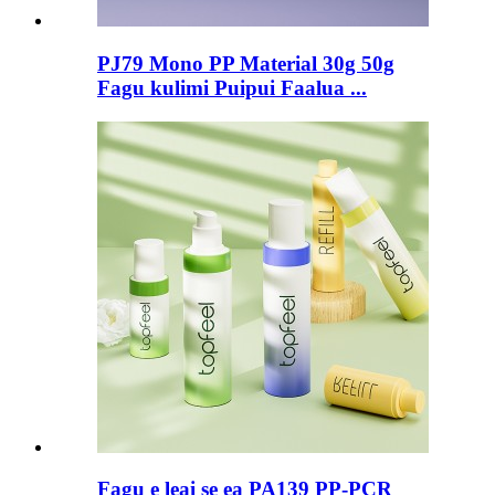
PJ79 Mono PP Material 30g 50g
Fagu kulimi Puipui Faalua ...
Fagu e leai se ea PA139 PP-PCR