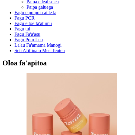
Paipa e leai se ea
Paipa galuega
Fagu e puipuia ai le la
Fagu PCR
Fagu e toe fa'atumu
Fagu tui
Fagu Fa'a'asu
Fagu Potu Lua
La'au Fa'amama Manogi
Seti Afifiina o Mea Teuteu
Oloa fa'apitoa