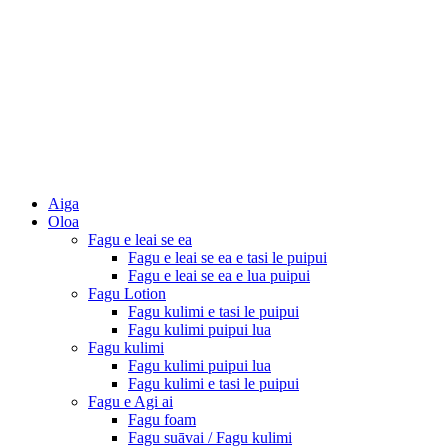
Aiga
Oloa
Fagu e leai se ea
Fagu e leai se ea e tasi le puipui
Fagu e leai se ea e lua puipui
Fagu Lotion
Fagu kulimi e tasi le puipui
Fagu kulimi puipui lua
Fagu kulimi
Fagu kulimi puipui lua
Fagu kulimi e tasi le puipui
Fagu e Agi ai
Fagu foam
Fagu suāvai / Fagu kulimi