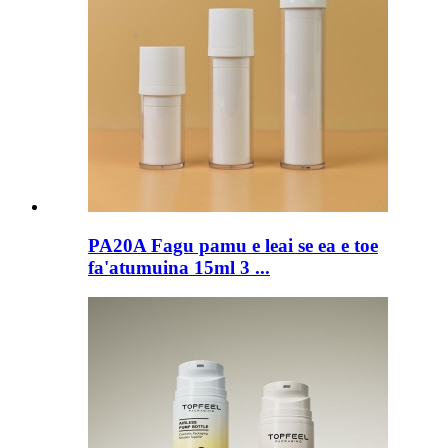
PA20A Fagu pamu e leai se ea e toe
fa'atumuina 15ml 3 ...