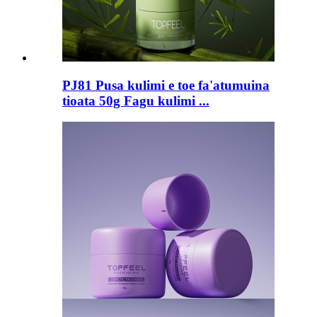
PJ81 Pusa kulimi e toe fa'atumuina
tioata 50g Fagu kulimi ...