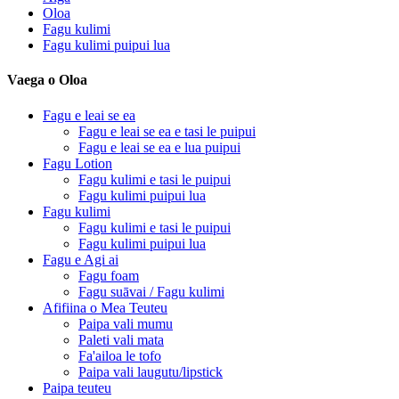
Oloa
Fagu kulimi
Fagu kulimi puipui lua
Vaega o Oloa
Fagu e leai se ea
Fagu e leai se ea e tasi le puipui
Fagu e leai se ea e lua puipui
Fagu Lotion
Fagu kulimi e tasi le puipui
Fagu kulimi puipui lua
Fagu kulimi
Fagu kulimi e tasi le puipui
Fagu kulimi puipui lua
Fagu e Agi ai
Fagu foam
Fagu suāvai / Fagu kulimi
Afifiina o Mea Teuteu
Paipa vali mumu
Paleti vali mata
Fa'ailoa le tofo
Paipa vali laugutu/lipstick
Paipa teuteu