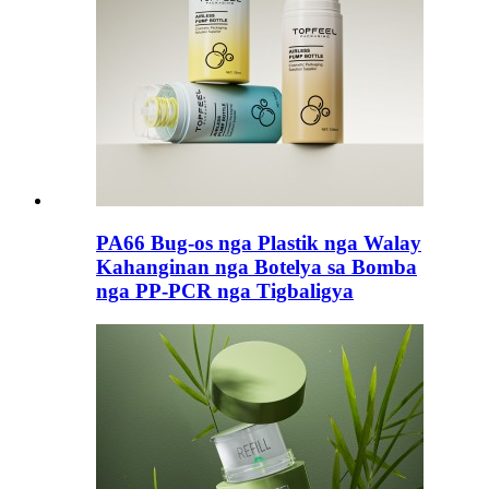
PA66 Bug-os nga Plastik nga Walay
Kahanginan nga Botelya sa Bomba
nga PP-PCR nga Tigbaligya