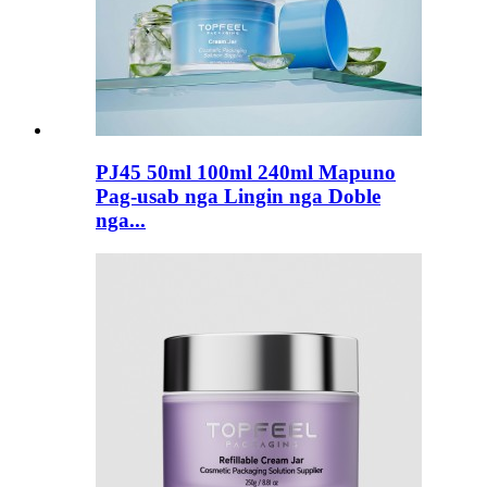
PJ45 50ml 100ml 240ml Mapuno
Pag-usab nga Lingin nga Doble
nga...