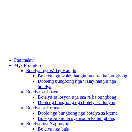
Panimalay
Mga Produkto
Botelya nga Walay Hangin
Botelya nga walay hangin nga usa ka bungbong
Dobleng bungbong nga walay hangin nga
botelya
Botelya sa Losyon
Botelya sa losyon nga usa ra ka bungbong
Dobleng bungbong nga botelya sa losyon
Botelya sa Krema
Doble nga bungbong nga botelya sa krema
Botelya sa krema nga usa ra ka bungbong
Botelya nga Naghuyop
Botelya nga bula