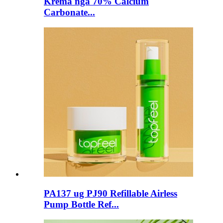
Krema nga 70% Calcium
Carbonate...
PA137 ug PJ90 Refillable Airless
Pump Bottle Ref...