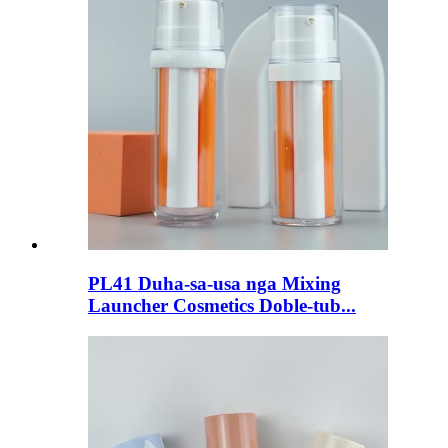
PL41 Duha-sa-usa nga Mixing
Launcher Cosmetics Doble-tub...