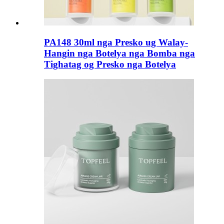
PA148 30ml nga Presko ug Walay-
Hangin nga Botelya nga Bomba nga
Tighatag og Presko nga Botelya