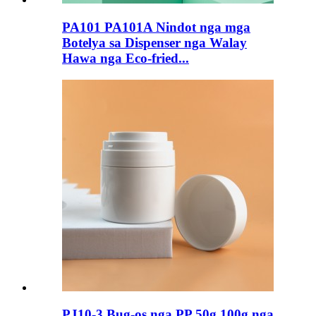
PA101 PA101A Nindot nga mga
Botelya sa Dispenser nga Walay
Hawa nga Eco-fried...
PJ10-3 Bug-os nga PP 50g 100g nga