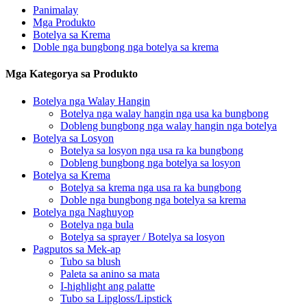
Panimalay
Mga Produkto
Botelya sa Krema
Doble nga bungbong nga botelya sa krema
Mga Kategorya sa Produkto
Botelya nga Walay Hangin
Botelya nga walay hangin nga usa ka bungbong
Dobleng bungbong nga walay hangin nga botelya
Botelya sa Losyon
Botelya sa losyon nga usa ra ka bungbong
Dobleng bungbong nga botelya sa losyon
Botelya sa Krema
Botelya sa krema nga usa ra ka bungbong
Doble nga bungbong nga botelya sa krema
Botelya nga Naghuyop
Botelya nga bula
Botelya sa sprayer / Botelya sa losyon
Pagputos sa Mek-ap
Tubo sa blush
Paleta sa anino sa mata
I-highlight ang palatte
Tubo sa Lipgloss/Lipstick