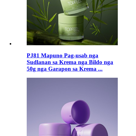
PJ81 Mapuno Pag-usab nga
Sudlanan sa Krema nga Bildo nga
50g nga Garapon sa Krema ...