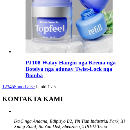
PJ108 Walay Hangin nga Krema nga
Botelya nga adunay Twist-Lock nga
Bomba
1
2
3
4
5
Sunod >
>>
Panid 1 / 5
KONTAKTA KAMI
Ika-5 nga Andana, Edipisyo B2, Yin Tian Industrial Park, Xi
Xiang Road, Bao'an Dist, Shenzhen, 518102 Tsina