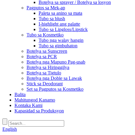
Botelya sa sprayer / Botelya sa losyon
Pagputos sa Mek-ap
Paleta sa anino sa mata
Tubo sa blush
I-highlight ang palatte
Tubo sa Lipgloss/Lipstick
Tubo sa Kosmetiko
Tubo nga walay hangin
Tubo sa gimbuhaton
Botelya sa Sunscreen
Botelya sa PCR
Botelya nga Mapuno Pag-usab
Botelya sa Hiringgilya
Botelya sa Tigtulo
Botelya nga Doble sa Lawak
Stick sa Deodorant
Set sa Pagputos sa Kosmetiko
Balita
Mahitungod Kanamo
Kontaka Kami
Kapasidad sa Produksyon
English