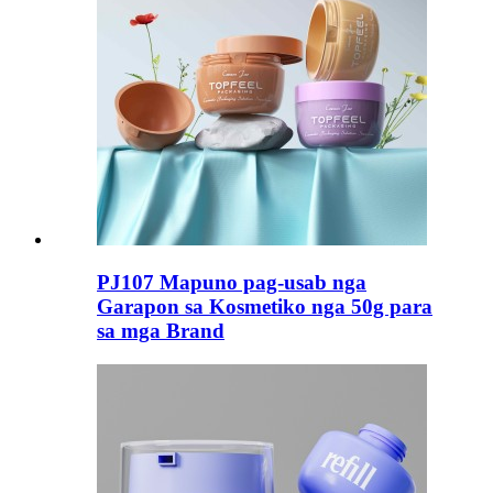
PJ107 Mapuno pag-usab nga
Garapon sa Kosmetiko nga 50g para
sa mga Brand