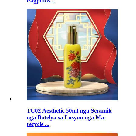
Pagputos...
TC02 Aesthetic 50ml nga Seramik
nga Botelya sa Losyon nga Ma-
recycle ...