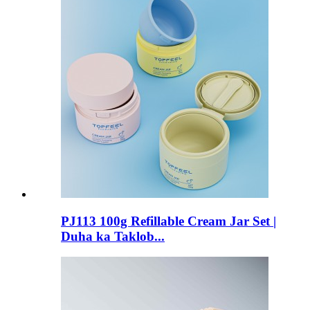
PJ113 100g Refillable Cream Jar Set |
Duha ka Taklob...