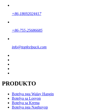
+86-18692024417
+86-755-25686685
info@topfeelpack.com
PRODUKTO
Botelya nga Walay Hangin
Botelya sa Losyon
Botelya sa Krema
Botelya nga Naghuyop