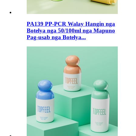
PA139 PP-PCR Walay Hangin nga
Botelya nga 50/100ml nga Mapuno
Pag-usab nga Botelya...