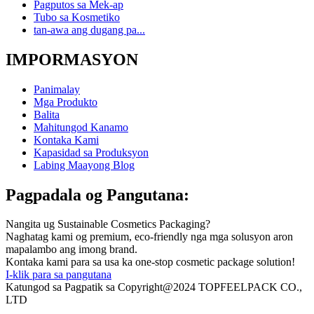
Pagputos sa Mek-ap
Tubo sa Kosmetiko
tan-awa ang dugang pa...
IMPORMASYON
Panimalay
Mga Produkto
Balita
Mahitungod Kanamo
Kontaka Kami
Kapasidad sa Produksyon
Labing Maayong Blog
Pagpadala og Pangutana:
Nangita ug Sustainable Cosmetics Packaging?
Naghatag kami og premium, eco-friendly nga mga solusyon aron
mapalambo ang imong brand.
Kontaka kami para sa usa ka one-stop cosmetic package solution!
I-klik para sa pangutana
Katungod sa Pagpatik sa Copyright@2024 TOPFEELPACK CO.,
LTD