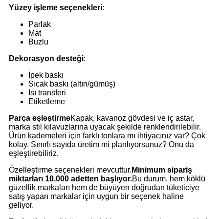
Yüzey işleme seçenekleri
:
Parlak
Mat
Buzlu
Dekorasyon desteği
:
İpek baskı
Sıcak baskı (altın/gümüş)
Isı transferi
Etiketleme
Parça eşleştirme
Kapak, kavanoz gövdesi ve iç astar,
marka stil kılavuzlarına uyacak şekilde renklendirilebilir.
Ürün kademeleri için farklı tonlara mı ihtiyacınız var? Çok
kolay. Sınırlı sayıda üretim mi planlıyorsunuz? Onu da
eşleştirebiliriz.
Özelleştirme seçenekleri mevcuttur.
Minimum sipariş
miktarları 10.000 adetten başlıyor.
Bu durum, hem köklü
güzellik markaları hem de büyüyen doğrudan tüketiciye
satış yapan markalar için uygun bir seçenek haline
geliyor.