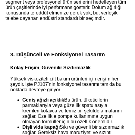
segment veya profesyonel ürün serilerini hedefleyen tüm
ürün çeşitlerinde iyi performans gösterir. Dolum ağırlığı
konusunda tereddüt etmenize gerek yok; bu, yerleşik
talebe dayanan endüstri standardı bir seçimdir.
3. Düşünceli ve Fonksiyonel Tasarım
Kolay Erişim, Güvenilir Sızdırmazlık
Yüksek viskoziteli cilt bakım ürünleri için erişim her
şeydir. İşte PJ107'nin fonksiyonel tasarımı tam da bu
noktada devreye giriyor.
Geniş ağızlı açıklık
Bu ürün, tüketicilerin
parmaklarıyla veya güzellik spatulasıyla
kremleri kolayca ve temiz bir şekilde almalarını
sağlar. Özellikle pompa kullanımına uygun
olmayan formüller için bu özellik önemlidir.
Dişli vida kapağı
Sıkı ve güvenli bir sızdırmazlık
sağlar. Gereksiz hava maruziyeti ve sızıntı