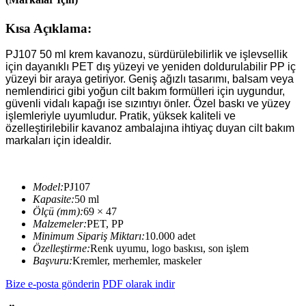
Kısa Açıklama:
PJ107 50 ml krem ​​kavanozu, sürdürülebilirlik ve işlevsellik
için dayanıklı PET dış yüzeyi ve yeniden doldurulabilir PP iç
yüzeyi bir araya getiriyor. Geniş ağızlı tasarımı, balsam veya
nemlendirici gibi yoğun cilt bakım formülleri için uygundur,
güvenli vidalı kapağı ise sızıntıyı önler. Özel baskı ve yüzey
işlemleriyle uyumludur. Pratik, yüksek kaliteli ve
özelleştirilebilir kavanoz ambalajına ihtiyaç duyan cilt bakım
markaları için idealdir.
Model:
PJ107
Kapasite:
50 ml
Ölçü (mm):
69 × 47
Malzemeler:
PET, PP
Minimum Sipariş Miktarı:
10.000 adet
Özelleştirme:
Renk uyumu, logo baskısı, son işlem
Başvuru:
Kremler, merhemler, maskeler
Bize e-posta gönderin
PDF olarak indir