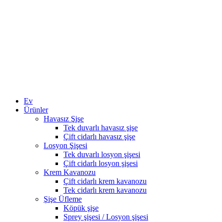
Ev
Ürünler
Havasız Şişe
Tek duvarlı havasız şişe
Çift cidarlı havasız şişe
Losyon Şişesi
Tek duvarlı losyon şişesi
Çift cidarlı losyon şişesi
Krem Kavanozu
Çift cidarlı krem ​​kavanozu
Tek cidarlı krem ​​kavanozu
Şişe Üfleme
Köpük şişe
Sprey şişesi / Losyon şişesi