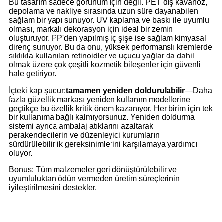
Bu tasarım sadece görünüm için değil. PET dış kavanoz,
depolama ve nakliye sırasında uzun süre dayanabilen
sağlam bir yapı sunuyor. UV kaplama ve baskı ile uyumlu
olması, markalı dekorasyon için ideal bir zemin
oluşturuyor. PP'den yapılmış iç şişe ise sağlam kimyasal
direnç sunuyor. Bu da onu, yüksek performanslı kremlerde
sıklıkla kullanılan retinoidler ve uçucu yağlar da dahil
olmak üzere çok çeşitli kozmetik bileşenler için güvenli
hale getiriyor.
İçteki kap şudur:
tamamen yeniden doldurulabilir
—Daha
fazla güzellik markası yeniden kullanım modellerine
geçtikçe bu özellik kritik önem kazanıyor. Her birim için tek
bir kullanıma bağlı kalmıyorsunuz. Yeniden doldurma
sistemi ayrıca ambalaj atıklarını azaltarak
perakendecilerin ve düzenleyici kurumların
sürdürülebilirlik gereksinimlerini karşılamaya yardımcı
oluyor.
Bonus: Tüm malzemeler geri dönüştürülebilir ve
uyumluluktan ödün vermeden üretim süreçlerinin
iyileştirilmesini destekler.