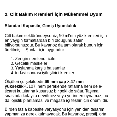
2. Cilt Bakım Kremleri İçin Mükemmel Uyum
Standart Kapasite, Geniş Uyumluluk
Cilt bakım sektöründeyseniz, 50 ml'nin yüz kremleri için
en yaygın formatlardan biri olduğunu zaten
biliyorsunuzdur. Bu kavanoz da tam olarak bunun için
üretilmiştir. Şunlar için uygundur:
Zengin nemlendiriciler
Gecelik maskeler
Yaşlanma karşıtı balsamlar
tedavi sonrası iyileştirici kremler
Ölçüleri şu şekildedir:
69 mm çap × 47 mm
yükseklik
PJ107, hem perakende raflarına hem de e-
ticaret kutularına kusursuz bir şekilde sığar. Taşıma
sırasında kolayca devrilmez veya yerinden oynamaz; bu
da lojistik planlaması ve mağaza içi teşhir için önemlidir.
Birden fazla kapasite varyasyonu için yeniden tasarım
yapmanıza gerek kalmayacak. Bu kavanoz, prestij, orta