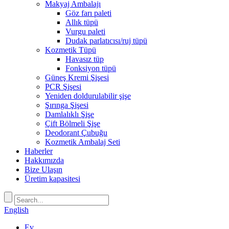
Makyaj Ambalajı
Göz farı paleti
Allık tüpü
Vurgu paleti
Dudak parlatıcısı/ruj tüpü
Kozmetik Tüpü
Havasız tüp
Fonksiyon tüpü
Güneş Kremi Şişesi
PCR Şişesi
Yeniden doldurulabilir şişe
Şırınga Şişesi
Damlalıklı Şişe
Çift Bölmeli Şişe
Deodorant Çubuğu
Kozmetik Ambalaj Seti
Haberler
Hakkımızda
Bize Ulaşın
Üretim kapasitesi
English
Ev