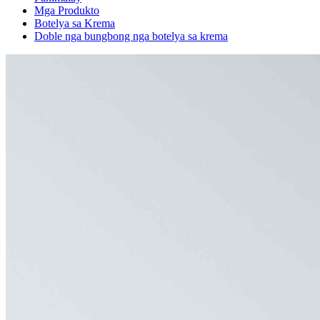
Mga Produkto
Botelya sa Krema
Doble nga bungbong nga botelya sa krema