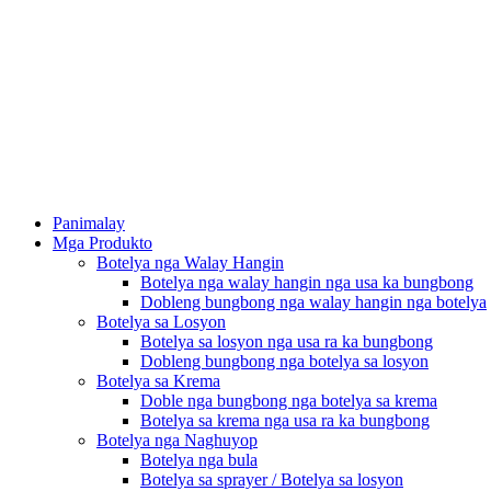
Panimalay
Mga Produkto
Botelya nga Walay Hangin
Botelya nga walay hangin nga usa ka bungbong
Dobleng bungbong nga walay hangin nga botelya
Botelya sa Losyon
Botelya sa losyon nga usa ra ka bungbong
Dobleng bungbong nga botelya sa losyon
Botelya sa Krema
Doble nga bungbong nga botelya sa krema
Botelya sa krema nga usa ra ka bungbong
Botelya nga Naghuyop
Botelya nga bula
Botelya sa sprayer / Botelya sa losyon