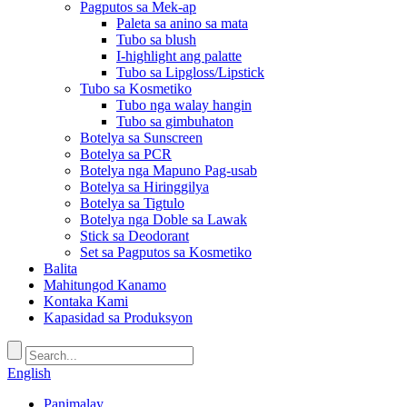
Pagputos sa Mek-ap
Paleta sa anino sa mata
Tubo sa blush
I-highlight ang palatte
Tubo sa Lipgloss/Lipstick
Tubo sa Kosmetiko
Tubo nga walay hangin
Tubo sa gimbuhaton
Botelya sa Sunscreen
Botelya sa PCR
Botelya nga Mapuno Pag-usab
Botelya sa Hiringgilya
Botelya sa Tigtulo
Botelya nga Doble sa Lawak
Stick sa Deodorant
Set sa Pagputos sa Kosmetiko
Balita
Mahitungod Kanamo
Kontaka Kami
Kapasidad sa Produksyon
English
Panimalay