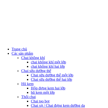
Trang chủ
Các sản phẩm
Chai không khí
chai không khí một lớp
chai không khí hai lớp
Chai sữa dưỡng thể
Chai sữa dưỡng thể một lớp
Chai sữa dưỡng thể hai lớp
Hũ kem
Hộp đựng kem hai lớp
hũ kem một lớp
Thổi chai
Chai tạo bọt
Chai xịt / Chai đựng kem dưỡng da