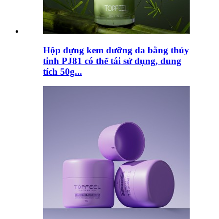
Hộp đựng kem dưỡng da bằng thủy
tinh PJ81 có thể tái sử dụng, dung
tích 50g...