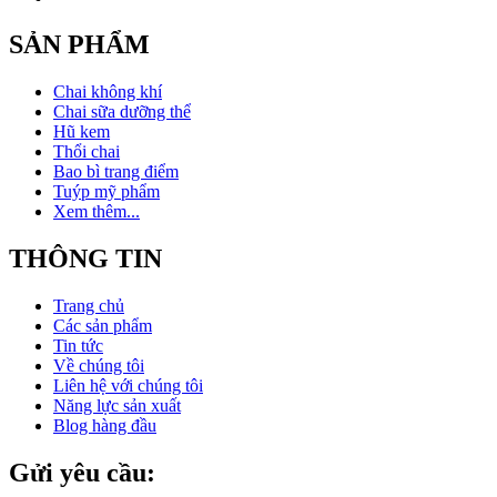
SẢN PHẨM
Chai không khí
Chai sữa dưỡng thể
Hũ kem
Thổi chai
Bao bì trang điểm
Tuýp mỹ phẩm
Xem thêm...
THÔNG TIN
Trang chủ
Các sản phẩm
Tin tức
Về chúng tôi
Liên hệ với chúng tôi
Năng lực sản xuất
Blog hàng đầu
Gửi yêu cầu: