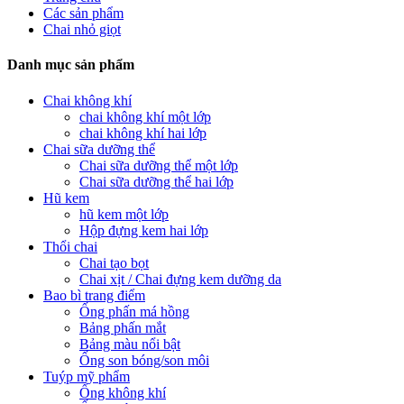
Các sản phẩm
Chai nhỏ giọt
Danh mục sản phẩm
Chai không khí
chai không khí một lớp
chai không khí hai lớp
Chai sữa dưỡng thể
Chai sữa dưỡng thể một lớp
Chai sữa dưỡng thể hai lớp
Hũ kem
hũ kem một lớp
Hộp đựng kem hai lớp
Thổi chai
Chai tạo bọt
Chai xịt / Chai đựng kem dưỡng da
Bao bì trang điểm
Ống phấn má hồng
Bảng phấn mắt
Bảng màu nổi bật
Ống son bóng/son môi
Tuýp mỹ phẩm
Ống không khí