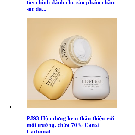
tùy chỉnh dành cho sản phẩm chăm
sóc da...
PJ93 Hộp đựng kem thân thiện với
môi trường, chứa 70% Canxi
Cacbonat...