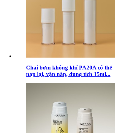
Chai bơm không khí PA20A có thể
nạp lại, vặn nắp, dung tích 15ml...