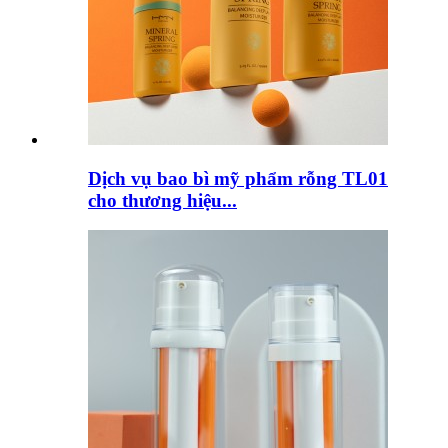
Dịch vụ bao bì mỹ phẩm rỗng TL01
cho thương hiệu...