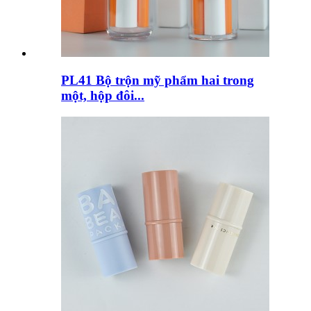
PL41 Bộ trộn mỹ phẩm hai trong
một, hộp đôi...