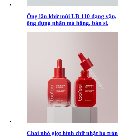
Ống lăn khử mùi LB-110 dạng vặn,
ống đựng phấn má hồng, bán sỉ.
Chai nhỏ giọt hình chữ nhật bo tròn