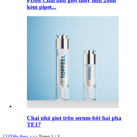
PD08 Chai nhỏ giọt thủy tinh 20ml
kèm pipet...
Chai nhỏ giọt trộn serum-bột hai pha
TE17
1
2
3
Tiếp theo >
>>
Trang 1 / 3