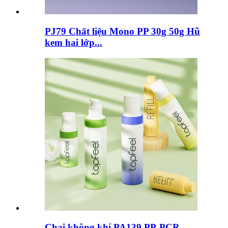
PJ79 Chất liệu Mono PP 30g 50g Hũ
kem hai lớp...
Chai không khí PA139 PP-PCR