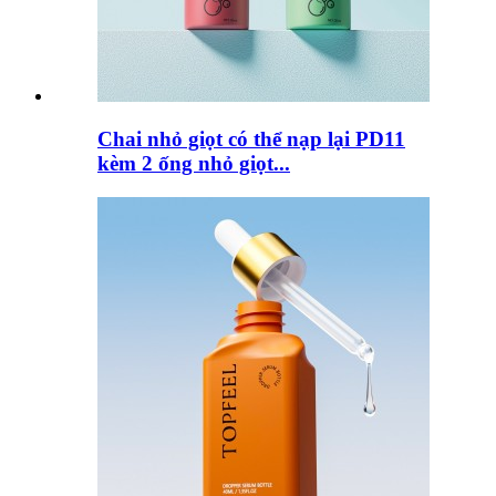
Chai nhỏ giọt có thể nạp lại PD11
kèm 2 ống nhỏ giọt...