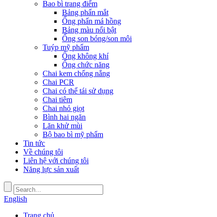
Bao bì trang điểm
Bảng phấn mắt
Ống phấn má hồng
Bảng màu nổi bật
Ống son bóng/son môi
Tuýp mỹ phẩm
Ống không khí
Ống chức năng
Chai kem chống nắng
Chai PCR
Chai có thể tái sử dụng
Chai tiêm
Chai nhỏ giọt
Bình hai ngăn
Lăn khử mùi
Bộ bao bì mỹ phẩm
Tin tức
Về chúng tôi
Liên hệ với chúng tôi
Năng lực sản xuất
English
Trang chủ