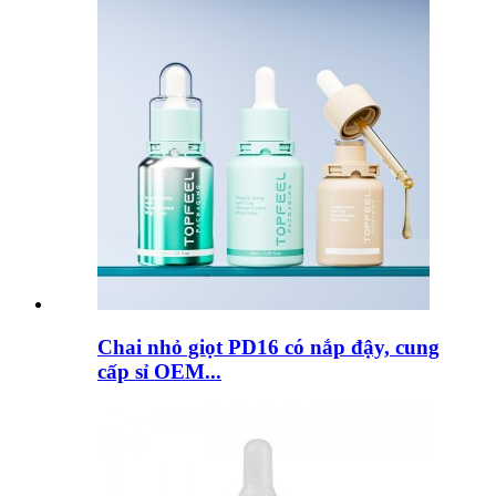
Chai nhỏ giọt PD16 có nắp đậy, cung
cấp sỉ OEM...