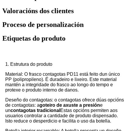
Valoracións dos clientes
Proceso de personalización
Etiquetas do produto
1. Estrutura do produto
Material: O frasco contagotas PD11 está feito dun único
PP (polipropileno). É duradeiro e lixeiro. Este material
mantén a integridade do frasco ao longo do tempo e
protexe o produto interno de danos.
Deseño do contagotas: o contagotas ofrece dúas opcións
de contagotas: a
goteiro de axuste a presión
e
un
contagotas tradicional
Estas opcións permiten aos
usuarios controlar a cantidade de produto dispensado.
Isto reduce o desperdicio e facilita o uso da botella.
Botella interior recargable: A botella presenta un deseño