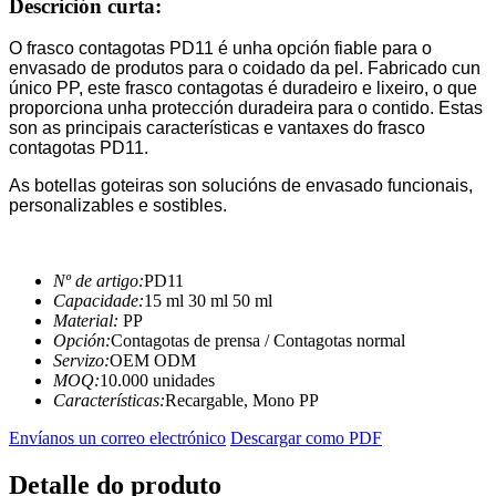
Descrición curta:
O frasco contagotas PD11 é unha opción fiable para o
envasado de produtos para o coidado da pel. Fabricado cun
único PP, este frasco contagotas é duradeiro e lixeiro, o que
proporciona unha protección duradeira para o contido. Estas
son as principais características e vantaxes do frasco
contagotas PD11.
As botellas goteiras son solucións de envasado funcionais,
personalizables e sostibles.
Nº de artigo:
PD11
Capacidade:
15 ml 30 ml 50 ml
Material:
PP
Opción:
Contagotas de prensa / Contagotas normal
Servizo:
OEM ODM
MOQ:
10.000 unidades
Características:
Recargable, Mono PP
Envíanos un correo electrónico
Descargar como PDF
Detalle do produto