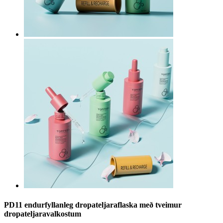
PD11 endurfyllanleg dropateljaraflaska með tveimur
dropateljaravalkostum