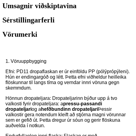
Umsagnir viðskiptavina
Sérstillingarferli
Vörumerki
1. Vöruuppbygging
Efni: PD11 dropaflaskan er úr einföldu PP (pólýprópýleni).
Hún er endingargóð og létt. Þetta efni viðheldur heilleika
flöskunnar til langs tíma og verndar innri vöruna gegn
skemmdum.
Hönnun dropateljara: Dropateljarinn býður upp á tvo
valkosti fyrir dropateljara: a
pressu-passandi
dropateljari
og a
hefðbundinn dropateljari
Þessir
valkostir gera notendum kleift að stjórna magni vörunnar
sem er gefið út. Þetta dregur úr sóun og gerir flöskuna
auðvelda í notkun.
Endurfyllanleg innri flaska: Flaskan er með