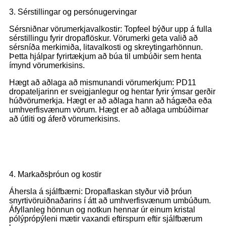
3. Sérstillingar og persónugervingar
Sérsniðnar vörumerkjavalkostir: Topfeel býður upp á fulla
sérstillingu fyrir dropaflöskur. Vörumerki geta valið að
sérsníða merkimiða, litavalkosti og skreytingarhönnun.
Þetta hjálpar fyrirtækjum að búa til umbúðir sem henta
ímynd vörumerkisins.
Hægt að aðlaga að mismunandi vörumerkjum: PD11
dropateljarinn er sveigjanlegur og hentar fyrir ýmsar gerðir
húðvörumerkja. Hægt er að aðlaga hann að hágæða eða
umhverfisvænum vörum. Hægt er að aðlaga umbúðirnar
að útliti og áferð vörumerkisins.
4. Markaðsþróun og kostir
Áhersla á sjálfbærni: Dropaflaskan styður við þróun
snyrtivöruiðnaðarins í átt að umhverfisvænum umbúðum.
Áfyllanleg hönnun og notkun hennar úr einum kristal
pólýprópýleni mætir vaxandi eftirspurn eftir sjálfbærum