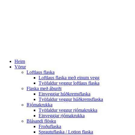
Heim
Vörur
Loftlaus flaska
Loftlaus flaska með einum vegg
Tvöfaldur veggur loftlaus flaska
Flaska með áburði
Einveggjar húðkremsflaska
Tvöfaldur veggur húðkremsflaska
Rjómakrukka
Tvöfaldur veggur rjómakrukka
Einveggjar rjómakrukka
Blásandi flösku
Froðuflaska
Sprautuflaska / Lotion flaska