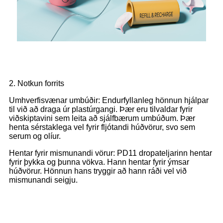
2. Notkun forrits
Umhverfisvænar umbúðir: Endurfyllanleg hönnun hjálpar
til við að draga úr plastúrgangi. Þær eru tilvaldar fyrir
viðskiptavini sem leita að sjálfbærum umbúðum. Þær
henta sérstaklega vel fyrir fljótandi húðvörur, svo sem
serum og olíur.
Hentar fyrir mismunandi vörur: PD11 dropateljarinn hentar
fyrir þykka og þunna vökva. Hann hentar fyrir ýmsar
húðvörur. Hönnun hans tryggir að hann ráði vel við
mismunandi seigju.