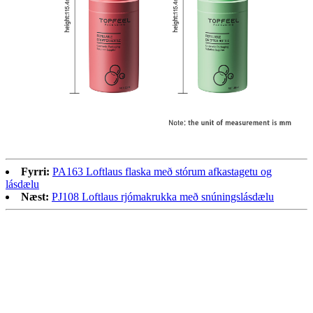
Fyrri:
PA163 Loftlaus flaska með stórum afkastagetu og
lásdælu
Næst:
PJ108 Loftlaus rjómakrukka með snúningslásdælu