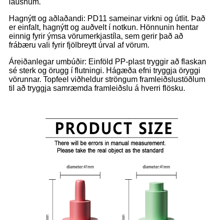
lausnum.
Hagnýtt og aðlaðandi: PD11 sameinar virkni og útlit. Það
er einfalt, hagnýtt og auðvelt í notkun. Hönnunin hentar
einnig fyrir ýmsa vörumerkjastíla, sem gerir það að
frábæru vali fyrir fjölbreytt úrval af vörum.
Áreiðanlegar umbúðir: Einföld PP-plast tryggir að flaskan
sé sterk og örugg í flutningi. Hágæða efni tryggja öryggi
vörunnar. Topfeel viðheldur ströngum framleiðslustöðlum
til að tryggja samræmda framleiðslu á hverri flösku.