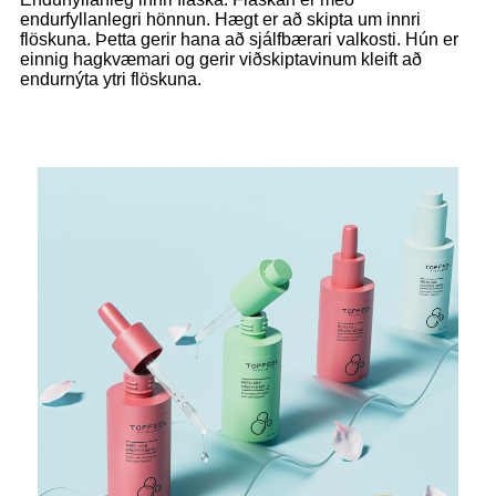
endurfyllanlegri hönnun. Hægt er að skipta um innri
flöskuna. Þetta gerir hana að sjálfbærari valkosti. Hún er
einnig hagkvæmari og gerir viðskiptavinum kleift að
endurnýta ytri flöskuna.