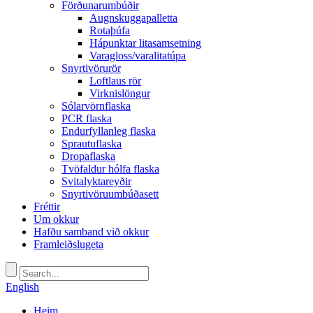
Förðunarumbúðir
Augnskuggapalletta
Rotaþúfa
Hápunktar litasamsetning
Varagloss/varalitatúpa
Snyrtivörurör
Loftlaus rör
Virknislöngur
Sólarvörnflaska
PCR flaska
Endurfyllanleg flaska
Sprautuflaska
Dropaflaska
Tvöfaldur hólfa flaska
Svitalyktareyðir
Snyrtivöruumbúðasett
Fréttir
Um okkur
Hafðu samband við okkur
Framleiðslugeta
English
Heim