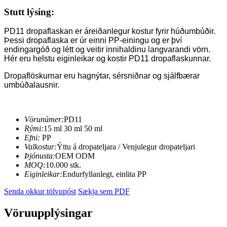
Stutt lýsing:
PD11 dropaflaskan er áreiðanlegur kostur fyrir húðumbúðir.
Þessi dropaflaska er úr einni PP-einingu og er því
endingargóð og létt og veitir innihaldinu langvarandi vörn.
Hér eru helstu eiginleikar og kostir PD11 dropaflaskunnar.
Dropaflöskurnar eru hagnýtar, sérsniðnar og sjálfbærar
umbúðalausnir.
Vörunúmer:
PD11
Rými:
15 ml 30 ml 50 ml
Efni:
PP
Valkostur:
Ýttu á dropateljara / Venjulegur dropateljari
Þjónusta:
OEM ODM
MOQ:
10.000 stk.
Eiginleikar:
Endurfyllanlegt, einlita PP
Senda okkur tölvupóst
Sækja sem PDF
Vöruupplýsingar