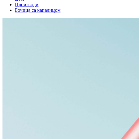
Производи
Бочица са капалицом