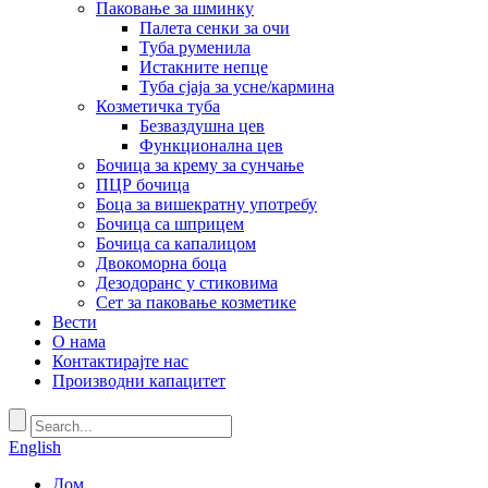
Паковање за шминку
Палета сенки за очи
Туба руменила
Истакните непце
Туба сјаја за усне/кармина
Козметичка туба
Безваздушна цев
Функционална цев
Бочица за крему за сунчање
ПЦР бочица
Боца за вишекратну употребу
Бочица са шприцем
Бочица са капалицом
Двокоморна боца
Дезодоранс у стиковима
Сет за паковање козметике
Вести
О нама
Контактирајте нас
Производни капацитет
English
Дом