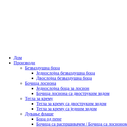
Дом
Производи
Безваздушна боца
Једнослојна безваздушна боца
Двослојна безваздушна боца
Бочица лосиона
Једнослојна боца за лосион
Бочица лосиона са двоструким зидом
Тегла за крему
Тегла за крему са двоструким зидом
Тегла за крему са једним зидом
Дување флаше
Боца од пене
Бочица са распршивачем / Бочица са лосионо