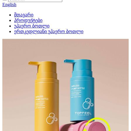
English
მთავარი
პროდუქტები
უჰაერო ბოთლი
ერთკედლიანი უჰაერო ბოთლი