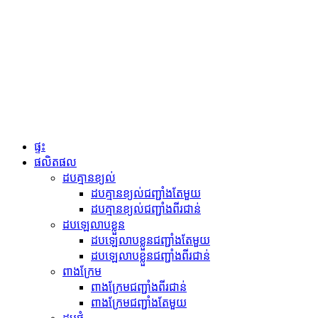
ផ្ទះ
ផលិតផល
ដបគ្មានខ្យល់
ដបគ្មានខ្យល់ជញ្ជាំងតែមួយ
ដបគ្មានខ្យល់ជញ្ជាំងពីរជាន់
ដបឡេលាបខ្លួន
ដបឡេលាបខ្លួនជញ្ជាំងតែមួយ
ដបឡេលាបខ្លួនជញ្ជាំងពីរជាន់
ពាងក្រែម
ពាងក្រែមជញ្ជាំងពីរជាន់
ពាងក្រែមជញ្ជាំងតែមួយ