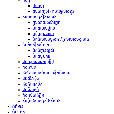
ដបផ្លុំ
ដបស្នោ
ដបបាញ់ថ្នាំ / ដបឡេលាបខ្លួន
ការវេចខ្ចប់គ្រឿងសម្អាង
ក្ដារលាយពណ៌ភ្នែក
បំពង់​លាប​ថ្ពាល់
បន្លិច​ក្ដារលាយ
បំពង់លាបបបូរមាត់/ក្រែមលាបបបូរមាត់
បំពង់គ្រឿងសំអាង
បំពង់គ្មានខ្យល់
បំពង់មុខងារ
ដបឡេការពារកម្តៅថ្ងៃ
ដប PCR
ដបដែលអាចបំពេញឡើងវិញបាន
ដបសឺរាុំង
ដបដំណក់ទឹក
ដបពីរបន្ទប់
ដំបងបំបាត់ក្លិន
សំណុំវេចខ្ចប់គ្រឿងសំអាង
ព័ត៌មាន
អំពីយើង