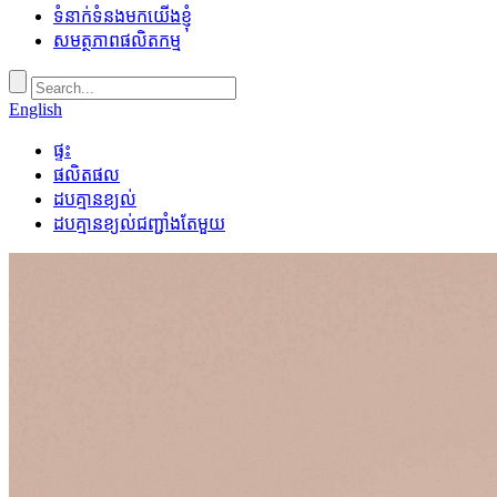
ទំនាក់ទំនងមកយើងខ្ញុំ
សមត្ថភាពផលិតកម្ម
English
ផ្ទះ
ផលិតផល
ដបគ្មានខ្យល់
ដបគ្មានខ្យល់ជញ្ជាំងតែមួយ