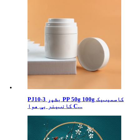
PJ10-3 بشپړ PP 50g 100g کاسمیټیک
کانټینر بې هوا C...