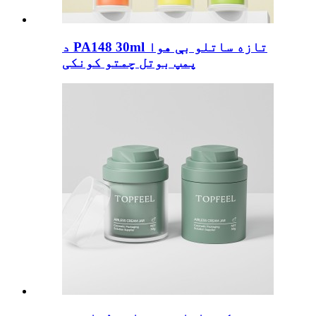
د PA148 30ml تازه ساتلو بې هوا
پمپ بوتل چمتو کونکی