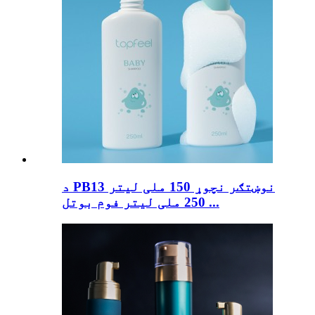
د PB13 نوښتګر نچوړ 150 ملی لیتر
250 ملی لیتر فوم بوتل ...