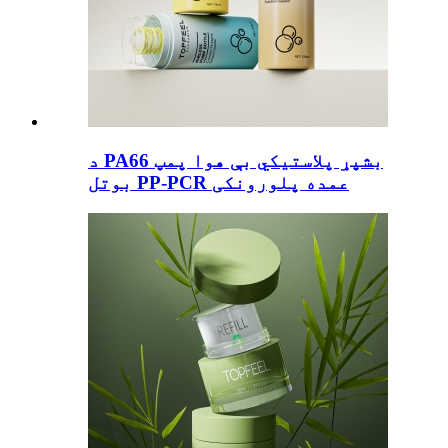
د PA66 بشپړ پلاستيکي بې هوا پمپ
بوتل PP-PCR عمده پلورونکی