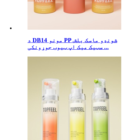
د DB14 مونو PP شونډو ماسک بلش
سټیک میک اپ ټیوب جوړونکی ...