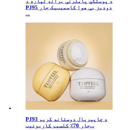
د پوستکي پاملرنې برانډ لپاره د
PJ95 دودیز بې هوا کاسمیټیک جار
...
PJ93 د چاپیریال دوستانه کریم
جار 70٪ کلسیم کاربونیټ...