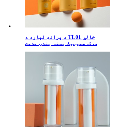
د برانډ لپاره د TL01 خالي
کاسمیټیک بسته بندۍ خدمت ...