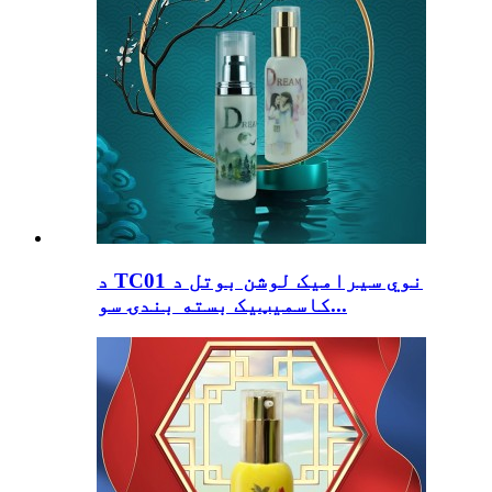
د TC01 نوي سیرامیک لوشن بوتل د
کاسمیټیک بسته بندۍ سو...