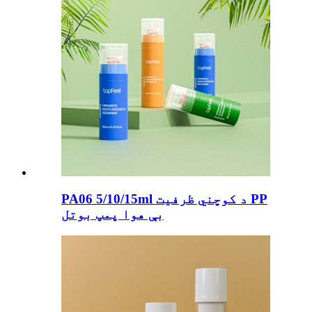
PA06 5/10/15ml د کوچني ظرفیت PP
بې هوا پمپ بوتل