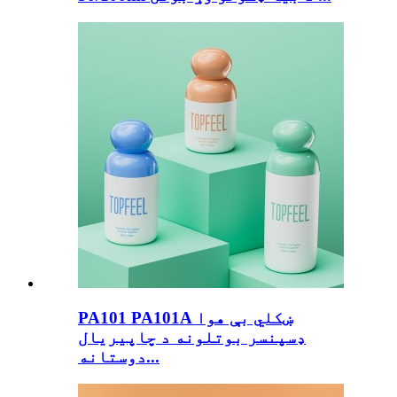
PA101 PA101A ښکلي بې هوا
ډسپنسر بوتلونه د چاپیریال
دوستانه...