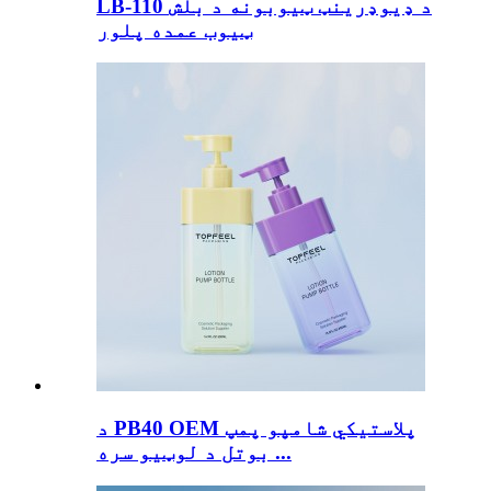
LB-110 د ډیوډرینټ ټیوبونه د بلش
ټیوب عمده پلور
د PB40 OEM پلاستيکي شامپو پمپ
بوتل د لوټیو سره ...