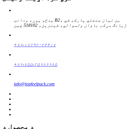
پنځم پوړ، ودانۍ B2، ین تیان صنعتي پارک، شي
ژیانګ سړک، باؤان ولسوالي، شینزین، 518102 چین
+۸۶-۱۸۶۹۲۰۲۴۴۱۷
+۸۶-۷۵۵-۲۵۶۸۶۶۸۵
info@topfeelpack.com
د محصول د