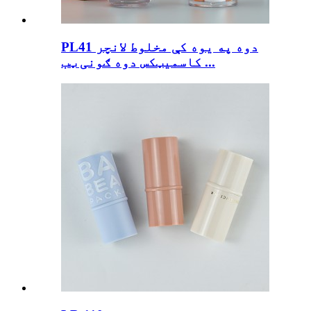
PL41 دوه په یوه کې مخلوط لانچر
کاسمیټکس دوه ګونی ټب ...