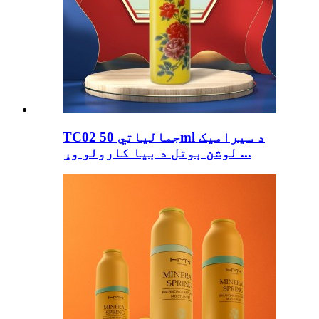
TC02 جمالیاتي 50ml د سیرامیک
لوشن بوتل د بیا کارولو وړ ...