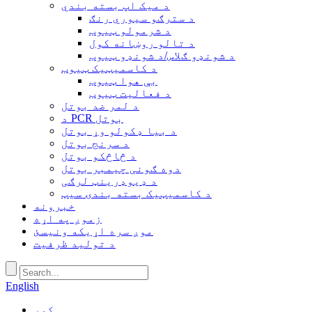
د میک اپ بسته بندي
د سترګو سیوري رنګ
د شرمولو ټیوب
د تالو روښانه کول
د شونډو ګلاس/د شونډو ټیوب
د کاسمیټیک ټیوب
بې هوا ټیوب
د فعالیت ټیوب
د لمر ضد بوتل
د PCR بوتل
د بیا ډکولو وړ بوتل
د سرنج بوتل
د څاڅکو بوتل
دوه ګونی چیمبر بوتل
د ډیوډرینټ لرګی
د کاسمیټیک بسته بندۍ سیټ
خبرونه
زموږ په اړه
موږ سره اړیکه ونیسئ
د تولید ظرفیت
English
کور