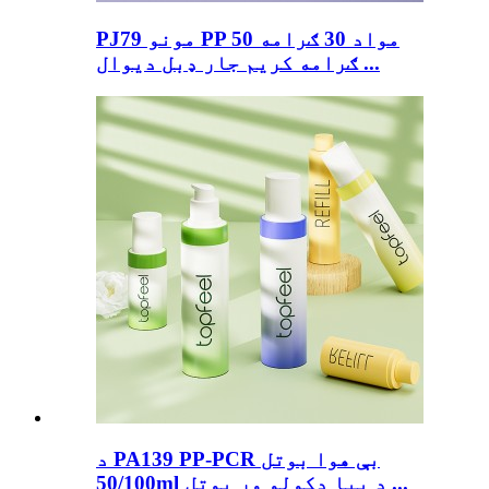
PJ79 مونو PP مواد 30 ګرامه 50
ګرامه کریم جار ډبل دیوال ...
د PA139 PP-PCR بې هوا بوتل
50/100ml د بیا ډکولو وړ بوتل ...