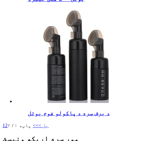
د برش سره د پاکولو فوم بوتل
بل >
>>
پاڼه ۱ / ۲
2
1
موږ سره اړیکه ونیسئ