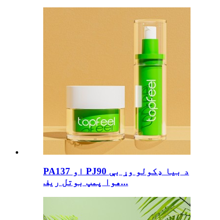
PA137 او PJ90 د بیا ډکولو وړ بې
هوا پمپ بوتل ریف...