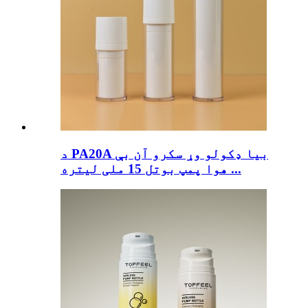
د PA20A بیا ډکولو وړ سکرو آن بې
هوا پمپ بوتل 15 ملی لیتره ...