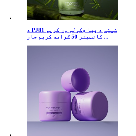
د PJ81 شیشې د بیا ډکولو وړ کریم
کانټینر 50 ګرامه کریم جار ...