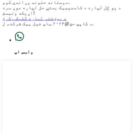
دوستانه حلونه وړاندې کوو.
د یو ځل لپاره د کاسمیټیک بستې حل لپاره موږ سره
اړیکه ونیسئ!
د پوښتنې لپاره کلیک وکړئ
د کاپي حق@۲۰۲۴ ټاپ فیل پیک شرکت، ل.
واټس اپ