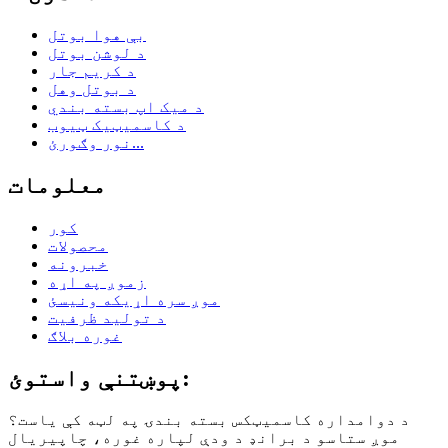
بې هوا بوتل
د لوشن بوتل
د کریم جار
د بوتل وهل
د میک اپ بسته بندي
د کاسمیټیک ټیوب
نور وګورئ...
معلومات
کور
محصولات
خبرونه
زموږ په اړه
موږ سره اړیکه ونیسئ
د تولید ظرفیت
غوره بلاګ
پوښتنې واستوئ:
د دوامداره کاسمیټکس بسته بندۍ په لټه کې یاست؟
موږ ستاسو د برانډ د ودې لپاره غوره، چاپیریال