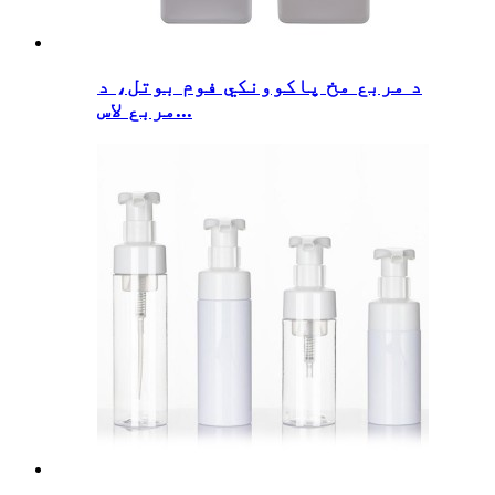
د مربع مخ پاکوونکي فوم بوتل، د
مربع لاس...