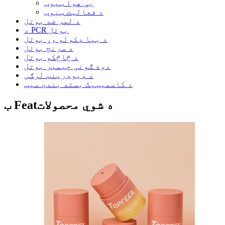
بې هوا ټیوب
د فعالیت ټیوب
د لمر ضد بوتل
د PCR بوتل
د بیا ډکولو وړ بوتل
د سرنج بوتل
د څاڅکو بوتل
دوه ګونی چیمبر بوتل
د ډیوډرینټ لرګی
د کاسمیټیک بسته بندۍ سیټ
ب Featه شوي محصولات