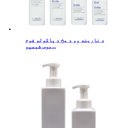
د نارینه وو د مخ د پاکولو فوم
موس شیمپو...