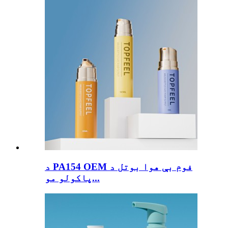
د PA154 OEM فوم بې هوا بوتل د
پاکولو مو...