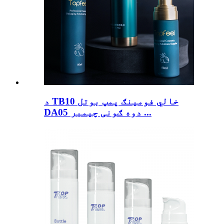
د TB10 خالي فومینګ پمپ بوتل
DA05 دوه ګونی چیمبر ...