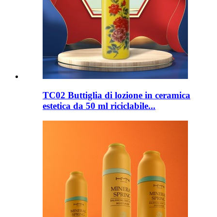
TC02 Buttiglia di lozione in ceramica
estetica da 50 ml riciclabile...