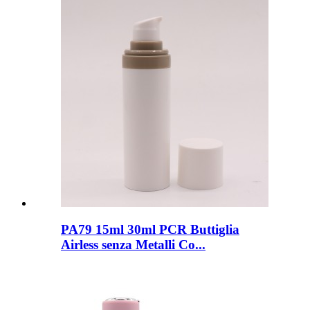
PA79 15ml 30ml PCR Buttiglia
Airless senza Metalli Co...