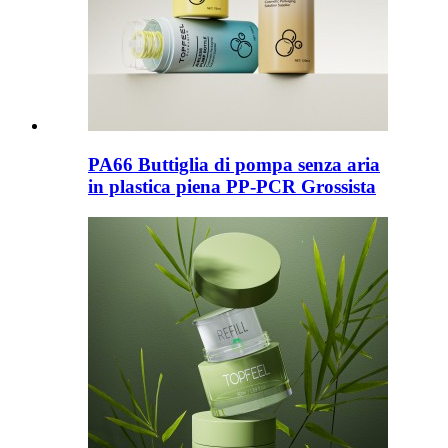
PA66 Buttiglia di pompa senza aria
in plastica piena PP-PCR Grossista