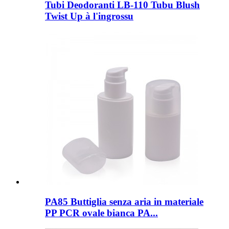
Tubi Deodoranti LB-110 Tubu Blush
Twist Up à l'ingrossu
PA85 Buttiglia senza aria in materiale
PP PCR ovale bianca PA...