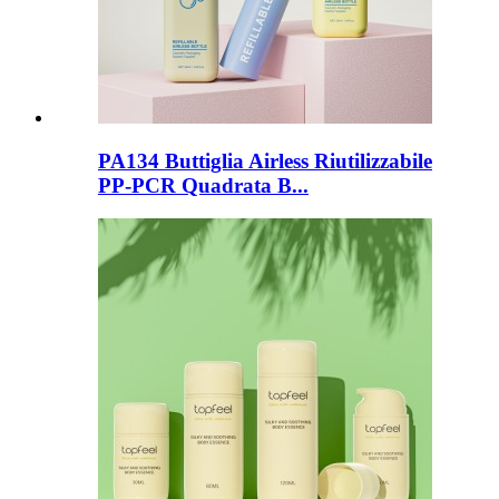
PA134 Buttiglia Airless Riutilizzabile
PP-PCR Quadrata B...