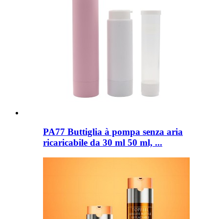
PA77 Buttiglia à pompa senza aria
ricaricabile da 30 ml 50 ml, ...