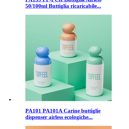
50/100ml Buttiglia ricaricabile...
PA101 PA101A Carine buttiglie
dispenser airless ecologiche...