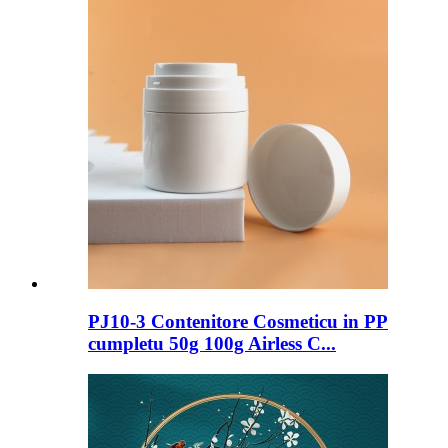
PJ10-3 Contenitore Cosmeticu in PP
cumpletu 50g 100g Airless C...