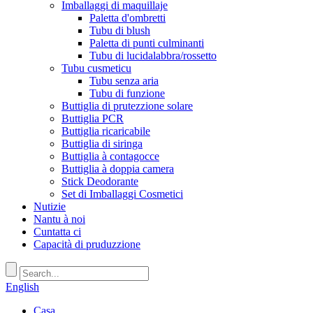
Imballaggi di maquillaje
Paletta d'ombretti
Tubu di blush
Paletta di punti culminanti
Tubu di lucidalabbra/rossetto
Tubu cusmeticu
Tubu senza aria
Tubu di funzione
Buttiglia di prutezzione solare
Buttiglia PCR
Buttiglia ricaricabile
Buttiglia di siringa
Buttiglia à contagocce
Buttiglia à doppia camera
Stick Deodorante
Set di Imballaggi Cosmetici
Nutizie
Nantu à noi
Cuntatta ci
Capacità di pruduzzione
English
Casa