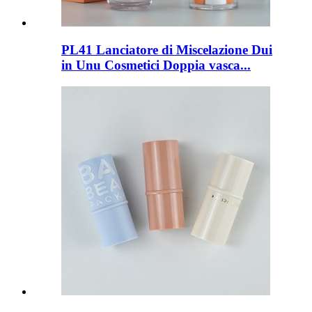
PL41 Lanciatore di Miscelazione Dui
in Unu Cosmetici Doppia vasca...