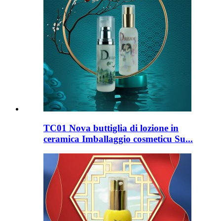
TC01 Nova buttiglia di lozione in
ceramica Imballaggio cosmeticu Su...