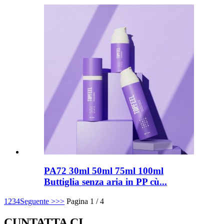
PA72 30ml 50ml 75ml 100ml
Buttiglia senza aria in PP cù...
1
2
3
4
Seguente >
>>
Pagina 1 / 4
CUNTATTA CI