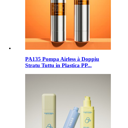
PA135 Pompa Airless à Doppiu
Stratu Tuttu in Plastica PP...