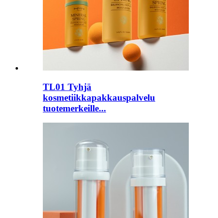
TL01 Tyhjä
kosmetiikkapakkauspalvelu
tuotemerkeille...