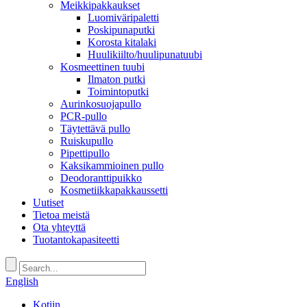
Meikkipakkaukset
Luomiväripaletti
Poskipunaputki
Korosta kitalaki
Huulikiilto/huulipunatuubi
Kosmeettinen tuubi
Ilmaton putki
Toimintoputki
Aurinkosuojapullo
PCR-pullo
Täytettävä pullo
Ruiskupullo
Pipettipullo
Kaksikammioinen pullo
Deodoranttipuikko
Kosmetiikkapakkaussetti
Uutiset
Tietoa meistä
Ota yhteyttä
Tuotantokapasiteetti
English
Kotiin