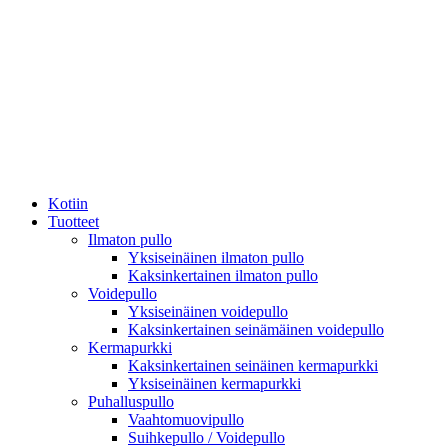
Kotiin
Tuotteet
Ilmaton pullo
Yksiseinäinen ilmaton pullo
Kaksinkertainen ilmaton pullo
Voidepullo
Yksiseinäinen voidepullo
Kaksinkertainen seinämäinen voidepullo
Kermapurkki
Kaksinkertainen seinäinen kermapurkki
Yksiseinäinen kermapurkki
Puhalluspullo
Vaahtomuovipullo
Suihkepullo / Voidepullo