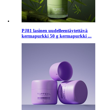
PJ81 lasinen uudelleentäytettävä
kermapurkki 50 g kermapurkki ...