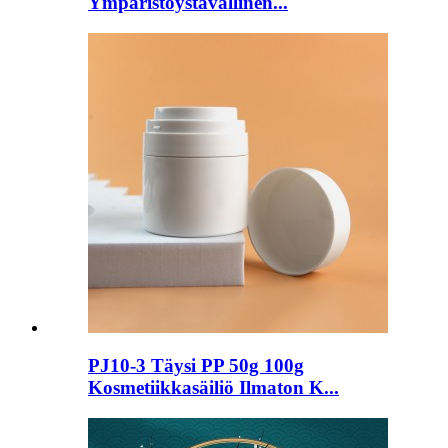
Ympäristöystävällinen...
PJ10-3 Täysi PP 50g 100g
Kosmetiikkasäiliö Ilmaton K...