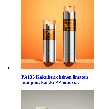
PA135 Kaksikerroksinen ilmaton
pumppu, kaikki PP-muovi...