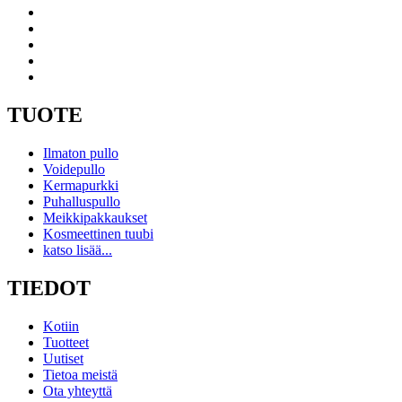
TUOTE
Ilmaton pullo
Voidepullo
Kermapurkki
Puhalluspullo
Meikkipakkaukset
Kosmeettinen tuubi
katso lisää...
TIEDOT
Kotiin
Tuotteet
Uutiset
Tietoa meistä
Ota yhteyttä