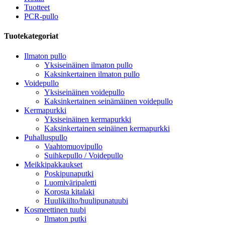
Tuotteet
PCR-pullo
Tuotekategoriat
Ilmaton pullo
Yksiseinäinen ilmaton pullo
Kaksinkertainen ilmaton pullo
Voidepullo
Yksiseinäinen voidepullo
Kaksinkertainen seinämäinen voidepullo
Kermapurkki
Yksiseinäinen kermapurkki
Kaksinkertainen seinäinen kermapurkki
Puhalluspullo
Vaahtomuovipullo
Suihkepullo / Voidepullo
Meikkipakkaukset
Poskipunaputki
Luomiväripaletti
Korosta kitalaki
Huulikiilto/huulipunatuubi
Kosmeettinen tuubi
Ilmaton putki