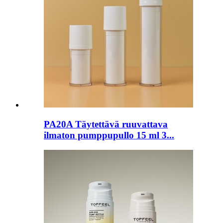
PA20A Täytettävä ruuvattava
ilmaton pumppupullo 15 ml 3...