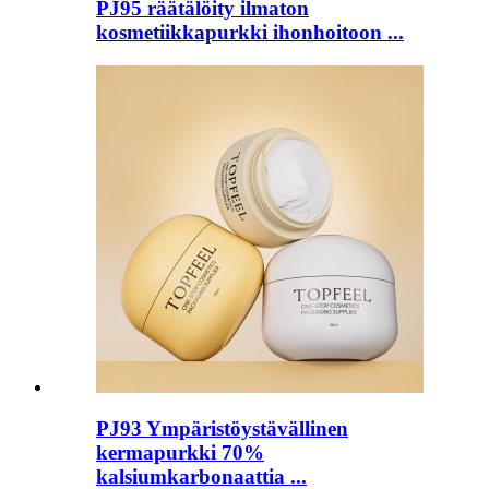
PJ95 räätälöity ilmaton
kosmetiikkapurkki ihonhoitoon ...
PJ93 Ympäristöystävällinen
kermapurkki 70%
kalsiumkarbonaattia ...