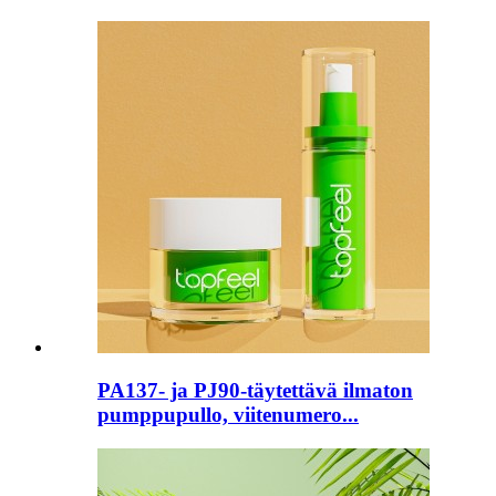
PA137- ja PJ90-täytettävä ilmaton
pumppupullo, viitenumero...