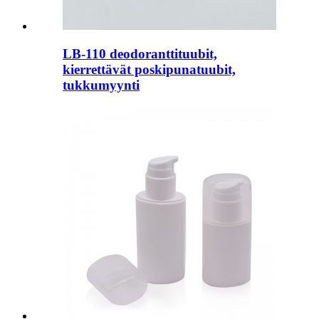
LB-110 deodoranttituubit,
kierrettävät poskipunatuubit,
tukkumyynti