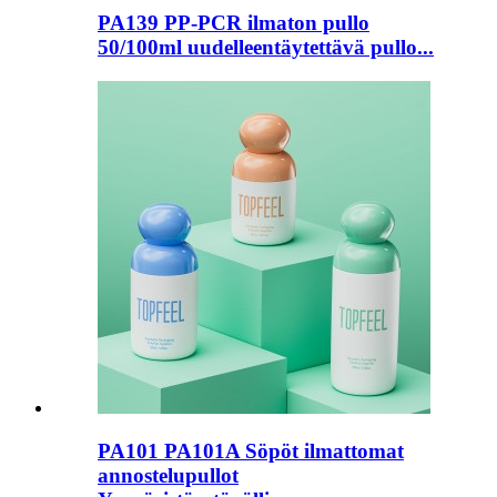
PA139 PP-PCR ilmaton pullo
50/100ml uudelleentäytettävä pullo...
PA101 PA101A Söpöt ilmattomat
annostelupullot