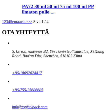
PA72 30 ml 50 ml 75 ml 100 ml PP
ilmaton pullo ...
1
2
3
4
Seuraava >
>>
Sivu 1 / 4
OTA YHTEYTTÄ
5. kerros, rakennus B2, Yin Tianin teollisuusalue, Xi Xiang
Road, Bao'an Dist, Shenzhen, 518102 Kiina
+86-18692024417
+86-755-25686685
info@topfeelpack.com