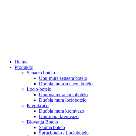
Hejmo
Produktoj
Senaera botelo
Unu-mura senaera botelo
Duobla mura senaera botelo
Locio-botelo
Unuopa mura lociobotelo
Duobla mura lociobotelo
Kremkruĉo
Duobla mura kremvazo
Unu-mura kremvazo
Blovanta Botelo
Ŝaŭma botelo
Ŝprucbotelo / Lociobotelo