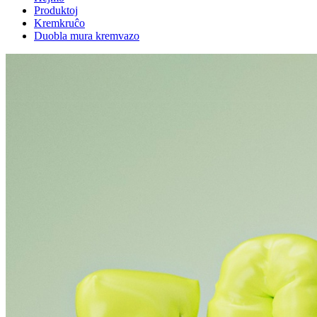
Produktoj
Kremkruĉo
Duobla mura kremvazo