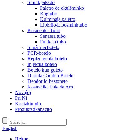
Ŝminkpakado
Paletro de okulŝminko
Ruĝtubo
Kulminaĵa paletro
Lipbrilo/Lipoŝminktubo
Kosmetika Tubo
Senaera tubo
Funkcia tubo
Sunŝirma botelo
PCR-botelo
Replenigebla botelo
Injektila botelo
Botelo kun guteto
Duobla Ĉambra Botelo
Deodorilo-bastoneto
Kosmetika Pakada Aro
Novaĵoj
Pri Ni
Kontaktu nin
Produktadkapacito
English
Hejmo