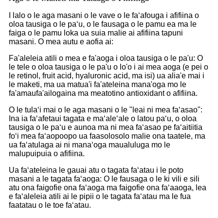
I lalo o le aga masani o le vave o le faʻafouga i afifiina o
oloa tausiga o le paʻu, o le fausaga o le pamu ea ma le
faiga o le pamu loka ua suia malie ai afifiina tapuni
masani. O mea autu e aofia ai:
Fa'aleleia atili o mea e fa'aoga i oloa tausiga o le pa'u: O
le tele o oloa tausiga o le pa'u o lo'o i ai mea aoga (e pei o
le retinol, fruit acid, hyaluronic acid, ma isi) ua alia'e mai i
le maketi, ma ua matua'i fa'ateleina mana'oga mo le
fa'amaufa'ailogaina ma meatotino antioxidant o afifiina.
O le tulaʻi mai o le aga masani o le "leai ni mea faʻasao":
Ina ia faʻafetaui tagata e maʻaleʻale o latou paʻu, o oloa
tausiga o le paʻu e aunoa ma ni mea faʻasao pe faʻaitiitia
foʻi mea faʻaopoopo ua faasolosolo malie ona taatele, ma
ua faʻatulaga ai ni manaʻoga maualuluga mo le
malupuipuia o afifiina.
Ua faʻateleina le gauai atu o tagata faʻatau i le poto
masani a le tagata faʻaoga: O le fausaga o le ki vili e sili
atu ona faigofie ona faʻaoga ma faigofie ona faʻaaoga, lea
e faʻaleleia atili ai le pipii o le tagata faʻatau ma le fua
faatatau o le toe faʻatau.