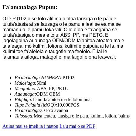
Fa'amatalaga Pupuu:
O le PJ102 o se fofo afifiina o oloa tausiga o le pa'u e
tu'ufa'atasia ai se fausaga o le pamu e leai se ea ma se
mamanu o le pamu loka vili. O le oloa e fa'aogaina se
tu'ufa'atasiga o mea e tolu: ABS, PP, ma PETG. E
lagolagoina auaunaga OEM/ODM fa'apitoa atoatoa ma e
talafeagai mo kulimi, lotions, kulimi e puipuia ai le la, ma
kulimi toe fa'aleleia e taugofie ma feololo. E iai le
fa'amaufa'ailoga, matagofie, ma faigofie ona feavea'i.
Fa'ata'ita'iga NUMERA:
PJ102
Malosiaga:
50ml
Meafaitino:
ABS, PP, PETG
Auaunaga:
ODM OEM
Filifiliga:
Lanu fa'apitoa ma le lolomiina
Tupe Fa'aalu (MOQ):
10,000PCS
Fa'ata'ita'iga:
O lo'o avanoa
Talosaga:
Mea teuteu, tausiga o le pa'u, kulimi, lotion, balms
Auina mai se imeli ia i matou
La'u mai o se PDF