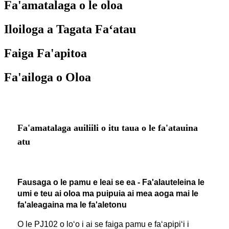
Fa'amatalaga o le oloa
Iloiloga a Tagata Faʻatau
Faiga Fa'apitoa
Fa'ailoga o Oloa
Fa'amatalaga auiliili o itu taua o le fa'atauina
atu
Fausaga o le pamu e leai se ea - Fa'alauteleina le
umi e teu ai oloa ma puipuia ai mea aoga mai le
fa'aleagaina ma le fa'aletonu
O le PJ102 o loʻo i ai se faiga pamu e faʻapipiʻi i