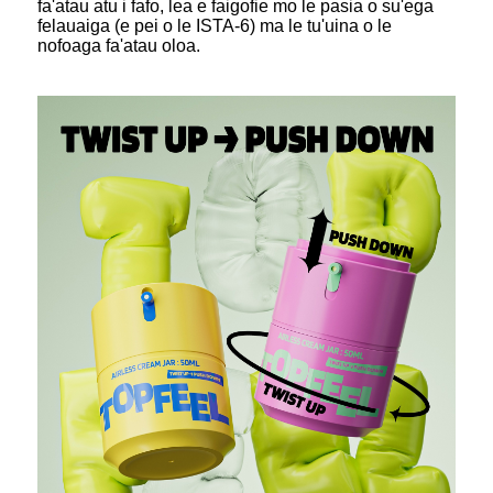
fa'atau atu i fafo, lea e faigofie mo le pasia o su'ega
felauaiga (e pei o le ISTA-6) ma le tu'uina o le
nofoaga fa'atau oloa.