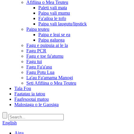
Afifiina o Mea Teuteu
Paleti vali mata
Paipa vali mumu
Fa'ailoa le tofo
Paipa vali laugutu/lipstick
Paipa teuteu
Paipa e leai se ea
Paipa galuega
Fagu e puipuia ai le la
Fagu PCR
Fagu e toe fa'atumu
Fagu tui
Fagu Fa'a'asu
Fagu Potu Lua
La'au Fa'amama Manogi
Seti Afifiina o Mea Teuteu
Tala Fou
Faatatau ia tatou
Faafesootai matou
Malosiaga o le Gaosiga
English
Aiga