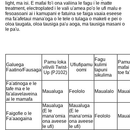
light, ma isi. E mafai fo'i ona valiina le fagu i le matte
treatment, electroplated i le vali u'amea po'o le ufi malu e
fesoasoani ai i kamupani e fatuina se faiga vaaia eseese
ma fa'afetaui mana'oga o le tele o tulaga o maketi e pei o
oloa taugata, oloa tausiga pa'u aoga, ma tausiga masani o
le pa'u.
Fagu
Pamu loka
Pamu
Galuega
Ufiufi
pamu
kulimi
vilivili Twist-
mafai
Faatino/Fausaga
oomi
tapuni
Up (PJ102)
toe fa'
sikulima
Fa'atinoga e le
tafe ma e le
Maualuga
Feololo
Maualalo
Maual
fa'alavelaveina
ai le mamafa
Maualuga
Maualuga
(E le
(E le
Faigofie o le
manaʻomia
manaʻomia
Feololo
Maua
Fa'aaogaina
ona aveese
ona aveese
le ufi)
le ufi)