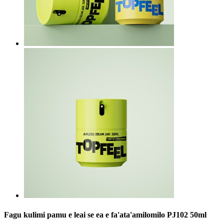
Fagu kulimi pamu e leai se ea e fa'ata'amilomilo PJ102 50ml