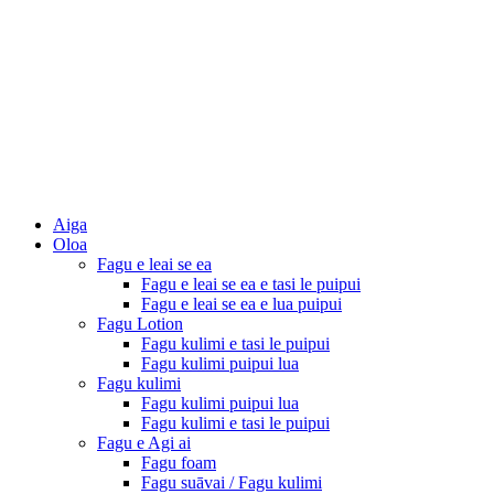
Aiga
Oloa
Fagu e leai se ea
Fagu e leai se ea e tasi le puipui
Fagu e leai se ea e lua puipui
Fagu Lotion
Fagu kulimi e tasi le puipui
Fagu kulimi puipui lua
Fagu kulimi
Fagu kulimi puipui lua
Fagu kulimi e tasi le puipui
Fagu e Agi ai
Fagu foam
Fagu suāvai / Fagu kulimi