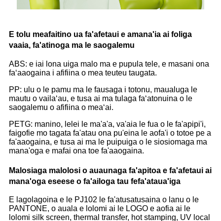
E tolu meafaitino ua fa'afetaui e amana'ia ai foliga
vaaia, fa'atinoga ma le saogalemu
ABS: e iai lona uiga malo ma e pupula tele, e masani ona
faʻaaogaina i afifiina o mea teuteu taugata.
PP: ulu o le pamu ma le fausaga i totonu, maualuga le
mautu o vailaʻau, e tusa ai ma tulaga faʻatonuina o le
saogalemu o afifiina o meaʻai.
PETG: manino, lelei le ma'a'a, va'aia le fua o le fa'apipi'i,
faigofie mo tagata fa'atau ona pu'eina le aofa'i o totoe pe a
fa'aaogaina, e tusa ai ma le puipuiga o le siosiomaga ma
mana'oga e mafai ona toe fa'aaogaina.
Malosiaga malolosi o auaunaga fa'apitoa e fa'afetaui ai
mana'oga eseese o fa'ailoga tau fefa'ataua'iga
E lagolagoina e le PJ102 le fa'atusatusaina o lanu o le
PANTONE, o auala e lolomi ai le LOGO e aofia ai le
lolomi silk screen, thermal transfer, hot stamping, UV local