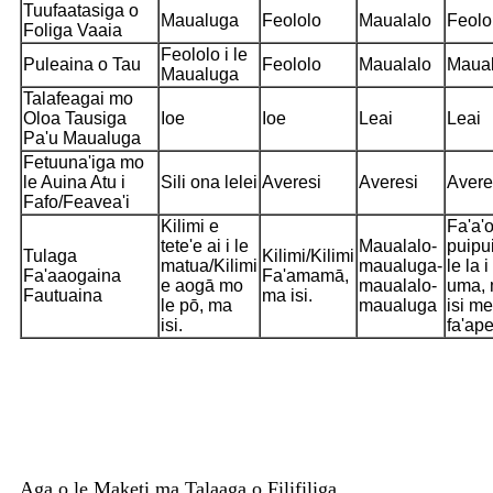
Tuufaatasiga o
Maualuga
Feololo
Maualalo
Feolo
Foliga Vaaia
Feololo i le
Puleaina o Tau
Feololo
Maualalo
Maual
Maualuga
Talafeagai mo
Oloa Tausiga
Ioe
Ioe
Leai
Leai
Pa'u Maualuga
Fetuuna'iga mo
le Auina Atu i
Sili ona lelei
Averesi
Averesi
Avere
Fafo/Feavea'i
Kilimi e
Fa'a'o
tete'e ai i le
Maualalo-
puipui
Tulaga
Kilimi/Kilimi
matua/Kilimi
maualuga-
le la 
Fa'aaogaina
Fa'amamā,
e aogā mo
maualalo-
uma,
Fautuaina
ma isi.
le pō, ma
maualuga
isi m
isi.
fa'ap
Aga o le Maketi ma Talaaga o Filifiliga