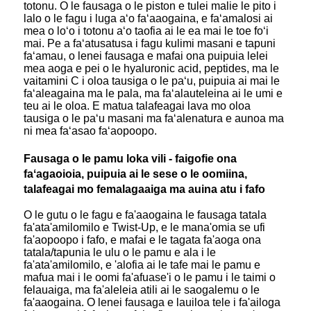
totonu. O le fausaga o le piston e tulei malie le pito i
lalo o le fagu i luga aʻo faʻaaogaina, e faʻamalosi ai
mea o loʻo i totonu aʻo taofia ai le ea mai le toe foʻi
mai. Pe a faʻatusatusa i fagu kulimi masani e tapuni
faʻamau, o lenei fausaga e mafai ona puipuia lelei
mea aoga e pei o le hyaluronic acid, peptides, ma le
vaitamini C i oloa tausiga o le paʻu, puipuia ai mai le
faʻaleagaina ma le pala, ma faʻalauteleina ai le umi e
teu ai le oloa. E matua talafeagai lava mo oloa
tausiga o le paʻu masani ma faʻalenatura e aunoa ma
ni mea faʻasao faʻaopoopo.
Fausaga o le pamu loka vili - faigofie ona
faʻagaoioia, puipuia ai le sese o le oomiina,
talafeagai mo femalagaaiga ma auina atu i fafo
O le gutu o le fagu e fa'aaogaina le fausaga tatala
fa'ata'amilomilo e Twist-Up, e le mana'omia se ufi
fa'aopoopo i fafo, e mafai e le tagata fa'aoga ona
tatala/tapunia le ulu o le pamu e ala i le
fa'ata'amilomilo, e 'alofia ai le tafe mai le pamu e
mafua mai i le oomi fa'afuase'i o le pamu i le taimi o
felauaiga, ma fa'aleleia atili ai le saogalemu o le
fa'aaogaina. O lenei fausaga e lauiloa tele i fa'ailoga