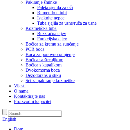
Pakiranje šminke
Paleta sjenila za oči
Rumenilo u tubi
Istaknite nepce
Tuba sjajila za usne/ruža za usne
Kozmetička tuba
Bezzračna cijev
Funkcijska cijev
Bočica za kremu za sunčanje
PCR boca
Boca za ponovno punjenje
Bočica sa štrcaljkom
Bočica s kapaljkom
Dvokomorna boca
Dezodorans u stiku
Set za pakiranje kozmetike
Vijesti
O nama
Kontaktirajte nas
Proizvodni kapacitet
English
Dom