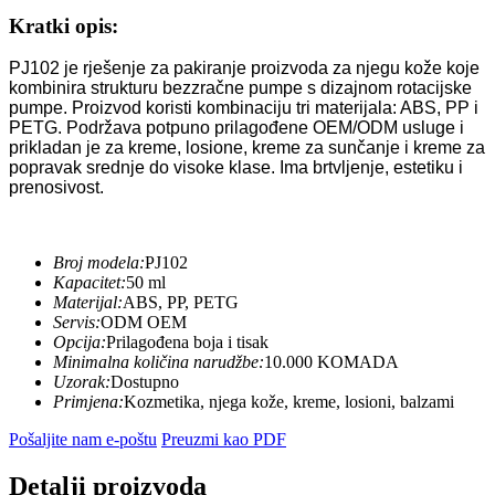
Kratki opis:
PJ102 je rješenje za pakiranje proizvoda za njegu kože koje
kombinira strukturu bezzračne pumpe s dizajnom rotacijske
pumpe. Proizvod koristi kombinaciju tri materijala: ABS, PP i
PETG. Podržava potpuno prilagođene OEM/ODM usluge i
prikladan je za kreme, losione, kreme za sunčanje i kreme za
popravak srednje do visoke klase. Ima brtvljenje, estetiku i
prenosivost.
Broj modela:
PJ102
Kapacitet:
50 ml
Materijal:
ABS, PP, PETG
Servis:
ODM OEM
Opcija:
Prilagođena boja i tisak
Minimalna količina narudžbe:
10.000 KOMADA
Uzorak:
Dostupno
Primjena:
Kozmetika, njega kože, kreme, losioni, balzami
Pošaljite nam e-poštu
Preuzmi kao PDF
Detalji proizvoda