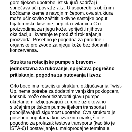
gore tijekom upotrebe, istiskujući sadržaj i
sprječavajući povrat zraka. U usporedbi s običnim
bočicama kreme s navojnim čepom, ova struktura
može učinkovito zaštititi aktivne sastojke poput
hijaluronske kiseline, peptida i vitamina C u
proizvodima za njegu kože, spriječiti njihovu
oksidaciju i kvarenje te produžiti rok trajanja
proizvoda. Posebno je pogodna za prirodne i
organske proizvode za njegu kože bez dodanih
konzervansa.
Struktura rotacijske pumpe s bravom -
jednostavna za rukovanje, sprječava pogrešno
pritiskanje, pogodna za putovanja i izvoz
Grlo boce ima rotacijsku strukturu otključavanja Twist-
Up, nema potrebe za dodatnim vanjskim poklopcem,
korisnik može otvoriti/zatvoriti glavu pumpe
okretanjem, izbjegavajući curenje uzrokovano
slučajnim pritiskom pumpe tijekom transporta i
poboljšavajući sigurnost upotrebe. Ova struktura je
posebno popularna kod izvoznih marki, što je
pogodno za prolazak testova transporta (kao što je
ISTA-6) i postavljanje u maloprodajne terminale.