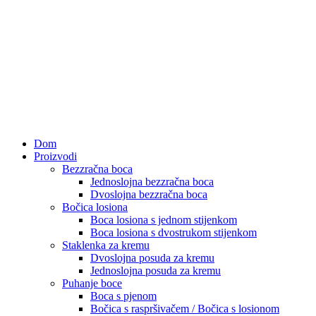
Dom
Proizvodi
Bezzračna boca
Jednoslojna bezzračna boca
Dvoslojna bezzračna boca
Bočica losiona
Boca losiona s jednom stijenkom
Boca losiona s dvostrukom stijenkom
Staklenka za kremu
Dvoslojna posuda za kremu
Jednoslojna posuda za kremu
Puhanje boce
Boca s pjenom
Bočica s raspršivačem / Bočica s losionom