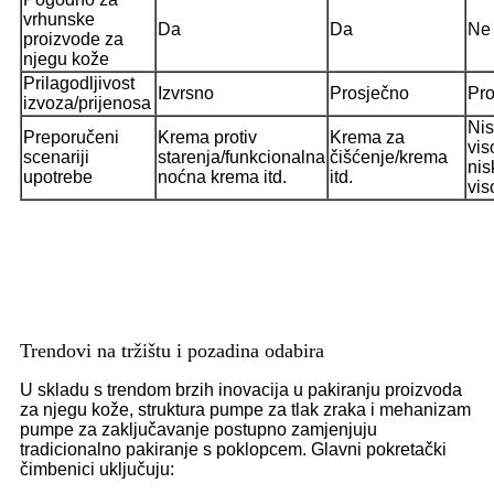
vrhunske
Da
Da
Ne
proizvode za
njegu kože
Prilagodljivost
Izvrsno
Prosječno
Pro
izvoza/prijenosa
Nis
Preporučeni
Krema protiv
Krema za
vis
scenariji
starenja/funkcionalna
čišćenje/krema
nis
upotrebe
noćna krema itd.
itd.
vis
Trendovi na tržištu i pozadina odabira
U skladu s trendom brzih inovacija u pakiranju proizvoda
za njegu kože, struktura pumpe za tlak zraka i mehanizam
pumpe za zaključavanje postupno zamjenjuju
tradicionalno pakiranje s poklopcem. Glavni pokretački
čimbenici uključuju: