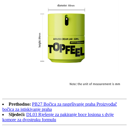
Prethodno:
PB27 Bočica za raspršivanje praha Proizvođač
bočica za istiskivanje praha
Sljedeći:
DL03 Rješenje za pakiranje boce losiona s dvije
komore za dvostruku formulu