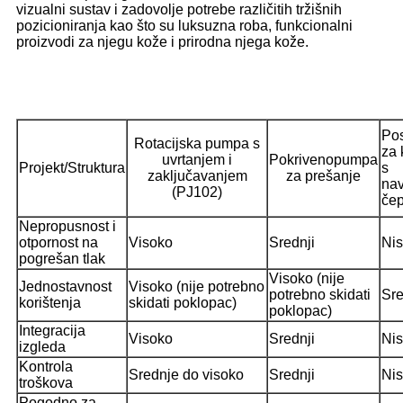
vizualni sustav i zadovolje potrebe različitih tržišnih
pozicioniranja kao što su luksuzna roba, funkcionalni
proizvodi za njegu kože i prirodna njega kože.
Po
Rotacijska pumpa s
za
uvrtanjem i
Pokriveno
pumpa
Projekt/Struktura
s
zaključavanjem
za prešanje
na
(PJ102)
če
Nepropusnost i
otpornost na
Visoko
Srednji
Ni
pogrešan tlak
Visoko (nije
Jednostavnost
Visoko (nije potrebno
potrebno skidati
Sre
korištenja
skidati poklopac)
poklopac)
Integracija
Visoko
Srednji
Ni
izgleda
Kontrola
Srednje do visoko
Srednji
Ni
troškova
Pogodno za