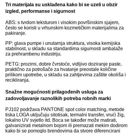
Tri materijala su usklađena kako bi se uzeli u obzir
izgled, performanse i sigurnost
ABS: s tvrdom teksturom i visokim površinskim sjajem,
često se koristi u vrhunskim kozmetičkim materijalima za
pakiranje.
PP: glava pumpe i unutarnja struktura, visoka kemijska
stabilnost, u skladu sa standardima sigurnosti ambalaže
za prehrambenu industriju.
PETG: prozirni, dobre čvrstoće, vidljivo doziranje paste,
praktično za potrošače za hvatanje preostale količine
prilikom upotrebe, u skladu sa zahtjevima zaštite okoliša i
recikliranja.
Snažne mogućnosti prilagođenih usluga za
zadovoljavanje raznolikih potreba robnih marki
PJ102 podržava PANTONE spot color matching, metode
tiska LOGA uključuju sitotisak, termalni transfer, vrući žig,
lokalno UV svjetlo itd. Boca se također može matirati,
galvanizirati metalnom bojom ili premazati mekim dodirom
kako bi se pomoglo brendovima da stvore diferencirani