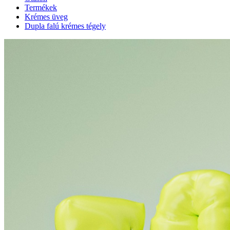
Termékek
Krémes üveg
Dupla falú krémes tégely