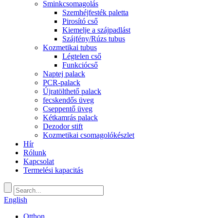
Sminkcsomagolás
Szemhéjfesték paletta
Pirosító cső
Kiemelje a szájpadlást
Szájfény/Rúzs tubus
Kozmetikai tubus
Légtelen cső
Funkciócső
Naptej palack
PCR-palack
Újratölthető palack
fecskendős üveg
Cseppentő üveg
Kétkamrás palack
Dezodor stift
Kozmetikai csomagolókészlet
Hír
Rólunk
Kapcsolat
Termelési kapacitás
English
Otthon