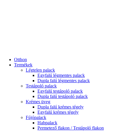
Otthon
Termékek
Légtelen palack
Egyfalú légmentes palack
Dupla falú légmentes palack
Testápoló palack
Egyfalú testápoló palack
Dupla falú testápoló palack
Krémes üveg
Dupla falú krémes tégely
Egyfalú krémes tégely
Fújópalack
Habpalack
Permetező flakon / Testápoló flakon