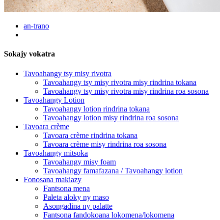
an-trano
Sokajy vokatra
Tavoahangy tsy misy rivotra
Tavoahangy tsy misy rivotra misy rindrina tokana
Tavoahangy tsy misy rivotra misy rindrina roa sosona
Tavoahangy Lotion
Tavoahangy lotion rindrina tokana
Tavoahangy lotion misy rindrina roa sosona
Tavoara crème
Tavoara crème rindrina tokana
Tavoara crème misy rindrina roa sosona
Tavoahangy mitsoka
Tavoahangy misy foam
Tavoahangy famafazana / Tavoahangy lotion
Fonosana makiazy
Fantsona mena
Paleta aloky ny maso
Asongadina ny palatte
Fantsona fandokoana lokomena/lokomena