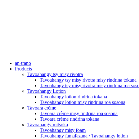
an-trano
Products
Tavoahangy tsy misy rivotra
Tavoahangy tsy misy rivotra misy rindrina tokana
Tavoahangy tsy misy rivotra misy rindrina roa sos
Tavoahangy Lotion
Tavoahangy lotion rindrina tokana
Tavoahangy lotion misy rindrina roa sosona
Tavoara crème
Tavoara crème misy rindrina roa sosona
Tavoara crème rindrina tokana
Tavoahangy mitsoka
Tavoahangy misy foam
Tavoahangy famafazana / Tavoahangy lotion