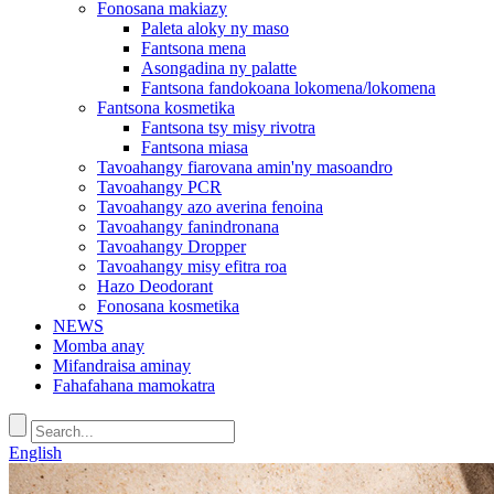
Fonosana makiazy
Paleta aloky ny maso
Fantsona mena
Asongadina ny palatte
Fantsona fandokoana lokomena/lokomena
Fantsona kosmetika
Fantsona tsy misy rivotra
Fantsona miasa
Tavoahangy fiarovana amin'ny masoandro
Tavoahangy PCR
Tavoahangy azo averina fenoina
Tavoahangy fanindronana
Tavoahangy Dropper
Tavoahangy misy efitra roa
Hazo Deodorant
Fonosana kosmetika
NEWS
Momba anay
Mifandraisa aminay
Fahafahana mamokatra
English