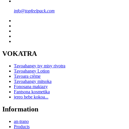
info@topfeelpack.com
VOKATRA
Tavoahangy tsy misy rivotra
Tavoahangy Lotion
Tavoara crème
Tavoahangy mitsoka
Fonosana makiazy
Fantsona kosmetika
jereo bebe kokoa...
Information
an-trano
Products