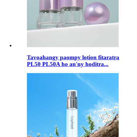
Tavoahangy paompy lotion fitaratra
PL50 PL50A ho an'ny hoditra...