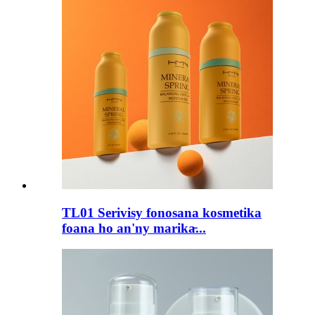
TL01 Serivisy fonosana kosmetika
foana ho an'ny marika̵...