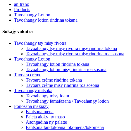
an-trano
Products
Tavoahangy Lotion
Tavoahangy lotion rindrina tokana
Sokajy vokatra
Tavoahangy tsy misy rivotra
Tavoahangy tsy misy rivotra misy rindrina tokana
Tavoahangy tsy misy rivotra misy rindrina roa sosona
Tavoahangy Lotion
Tavoahangy lotion rindrina tokana
Tavoahangy lotion misy rindrina roa sosona
Tavoara crème
Tavoara crème rindrina tokana
Tavoara crème misy rindrina roa sosona
Tavoahangy mitsoka
Tavoahangy misy foam
Tavoahangy famafazana / Tavoahangy lotion
Fonosana makiazy
Fantsona mena
Paleta aloky ny maso
Asongadina ny palatte
Fantsona fandokoana lokomena/lokomena