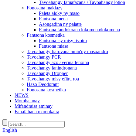
Tavoahangy famafazana / Tavoahangy lotion
Fonosana makiazy
Paleta aloky ny maso
Fantsona mena
Asongadina ny palatte
Fantsona fandokoana lokomena/lokomena
Fantsona kosmetika
Fantsona tsy misy rivotra
Fantsona miasa
Tavoahangy fiarovana amin'ny masoandro
Tavoahangy PCR
Tavoahangy azo averina fenoina
Tavoahangy fanindronana
Tavoahangy Dropper
Tavoahangy misy efitra roa
Hazo Deodorant
Fonosana kosmetika
NEWS
Momba anay
Mifandraisa aminay
Fahafahana mamokatra
English