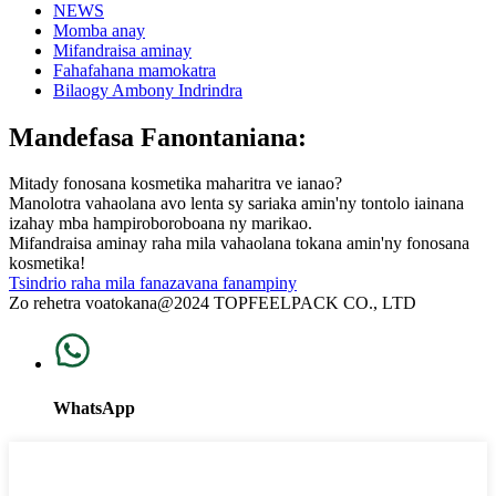
NEWS
Momba anay
Mifandraisa aminay
Fahafahana mamokatra
Bilaogy Ambony Indrindra
Mandefasa Fanontaniana:
Mitady fonosana kosmetika maharitra ve ianao?
Manolotra vahaolana avo lenta sy sariaka amin'ny tontolo iainana
izahay mba hampiroboroboana ny marikao.
Mifandraisa aminay raha mila vahaolana tokana amin'ny fonosana
kosmetika!
Tsindrio raha mila fanazavana fanampiny
Zo rehetra voatokana@2024 TOPFEELPACK CO., LTD
WhatsApp