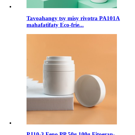
Tavoahangy tsy misy rivotra PA101A
mahafatifaty Eco-frie...
PJ10-3 Feno PP 50g 100g Fitoeran-