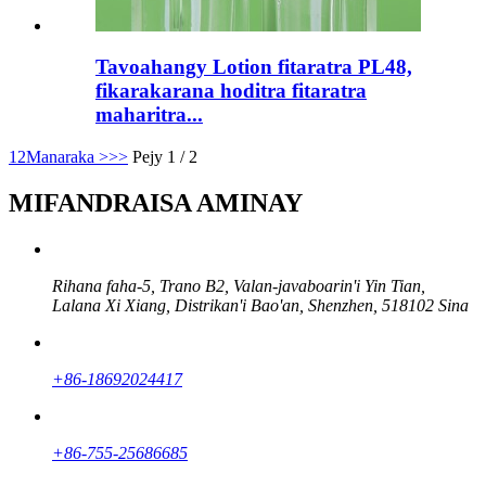
Tavoahangy Lotion fitaratra PL48,
fikarakarana hoditra fitaratra
maharitra...
1
2
Manaraka >
>>
Pejy 1 / 2
MIFANDRAISA AMINAY
Rihana faha-5, Trano B2, Valan-javaboarin'i Yin Tian, ​​
Lalana Xi Xiang, Distrikan'i Bao'an, Shenzhen, 518102 Sina
+86-18692024417
+86-755-25686685