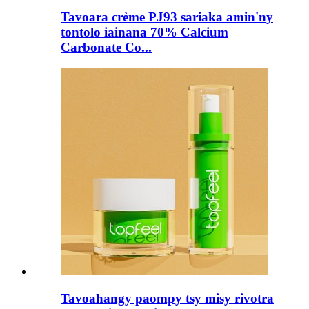
Tavoara crème PJ93 sariaka amin'ny
tontolo iainana 70% Calcium
Carbonate Co...
Tavoahangy paompy tsy misy rivotra