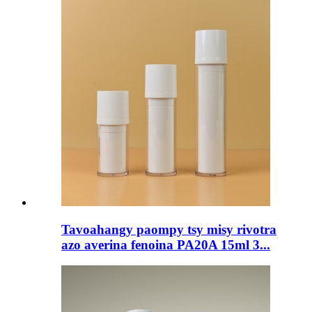
Tavoahangy paompy tsy misy rivotra
azo averina fenoina PA20A 15ml 3...