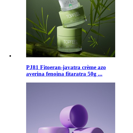
PJ81 Fitoeran-javatra crème azo
averina fenoina fitaratra 50g ...