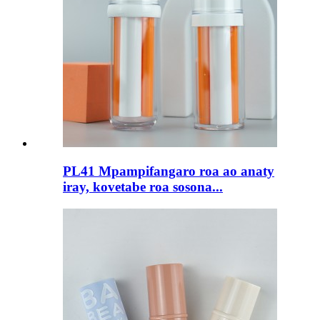
PL41 Mpampifangaro roa ao anaty
iray, kovetabe roa sosona...