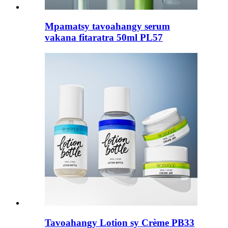
Mpamatsy tavoahangy serum
vakana fitaratra 50ml PL57
Tavoahangy Lotion sy Crème PB33