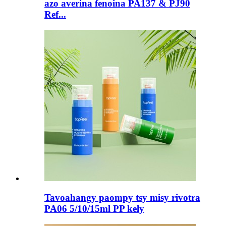
azo averina fenoina PA137 & PJ90
Ref...
Tavoahangy paompy tsy misy rivotra
PA06 5/10/15ml PP kely