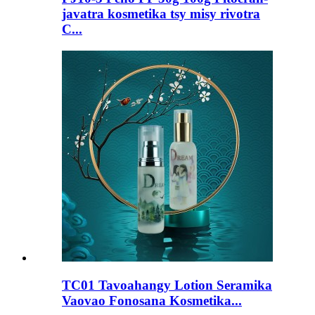
javatra kosmetika tsy misy rivotra
C...
TC01 Tavoahangy Lotion Seramika
Vaovao Fonosana Kosmetika...