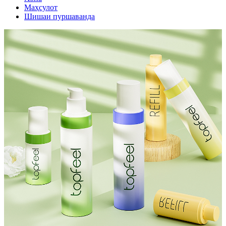
Маҳсулот
Шишаи пуршаванда