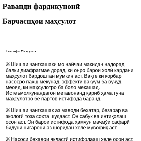
Раванди фардикунонӣ
Барчаспҳои маҳсулот
Тавсифи Маҳсулот
※ Шишаи чангкашаки мо найчаи макидан надорад,
балки диафрагмае дорад, ки онро барои холӣ кардани
маҳсулот бардоштан мумкин аст. Вақте ки корбар
насосро пахш мекунад, эффекти вакуум ба вуҷуд
меояд, ки маҳсулотро ба боло мекашад.
Истеъмолкунандагон метавонанд қариб ҳама гуна
маҳсулотро бе партов истифода баранд.
※ Шишаи чангкашак аз маводи бехатар, безарар ва
экологӣ тоза сохта шудааст. Он сабук ва интиқолаш
осон аст. Он барои истифода ҳамчун маҷмӯи сафарӣ
бидуни нигаронӣ аз шоридан хеле мувофиқ аст.
※ Насоси беҳавои якдастӣ истифодааш хеле осон аст,