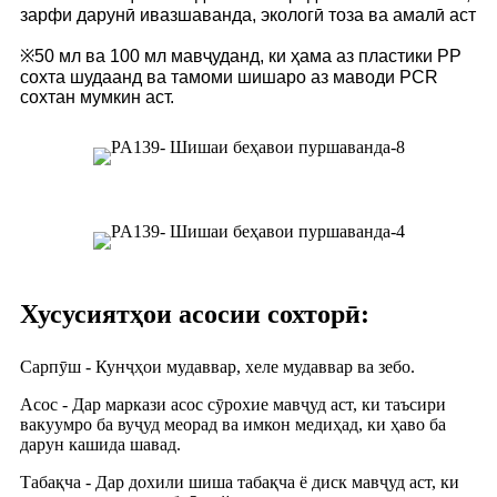
зарфи дарунӣ ивазшаванда, экологӣ тоза ва амалӣ аст
※50 мл ва 100 мл мавҷуданд, ки ҳама аз пластики PP
сохта шудаанд ва тамоми шишаро аз маводи PCR
сохтан мумкин аст.
Хусусиятҳои асосии сохторӣ:
Сарпӯш - Кунҷҳои мудаввар, хеле мудаввар ва зебо.
Асос - Дар маркази асос сӯрохие мавҷуд аст, ки таъсири
вакуумро ба вуҷуд меорад ва имкон медиҳад, ки ҳаво ба
дарун кашида шавад.
Табақча - Дар дохили шиша табақча ё диск мавҷуд аст, ки