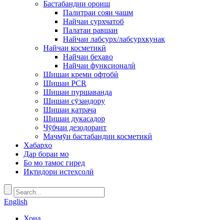
Бастабандии ороиш
Палитраи сояи чашм
Найчаи сурхчатоб
Палатаи равшан
Найчаи лабсурх/лабсурхкунак
Найчаи косметикӣ
Найчаи беҳаво
Найчаи функсионалӣ
Шишаи креми офтобӣ
Шишаи PCR
Шишаи пуршаванда
Шишаи сӯзандору
Шишаи қатрача
Шишаи дукасадор
Чӯбчаи дезодорант
Маҷмӯи бастабандии косметикӣ
Хабарҳо
Дар бораи мо
Бо мо тамос гиред
Иқтидори истеҳсолӣ
English
Хона