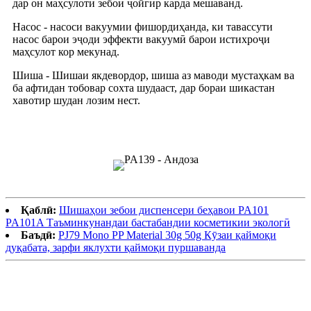
дар он маҳсулоти зебоӣ ҷойгир карда мешаванд.
Насос - насоси вакуумии фишордиҳанда, ки тавассути
насос барои эҷоди эффекти вакуумӣ барои истихроҷи
маҳсулот кор мекунад.
Шиша - Шишаи якдевордор, шиша аз маводи мустаҳкам ва
ба афтидан тобовар сохта шудааст, дар бораи шикастан
хавотир шудан лозим нест.
Қаблӣ:
Шишаҳои зебои диспенсери беҳавои PA101
PA101A Таъминкунандаи бастабандии косметикии экологӣ
Баъдӣ:
PJ79 Mono PP Material 30g 50g Кӯзаи қаймоқи
дуқабата, зарфи яклухти қаймоқи пуршаванда