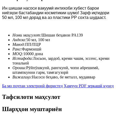
Ин шишаи насоси вакуумӣ интихоби хубест барои
ниёзҳои бастабандии косметикии шумо! Зарф иқтидори
50 мл, 100 мл дорад ва аз пластики PP сохта шудааст.
Номи маҳсулот:
Шишаи беҳавои PA139
Андоза:
50 мл, 100 мл
Мавод:
ПП/ПЦР
Ранг:
Фармоишӣ
MOQ:
10000 дона
Истифода:
Лосьон, зардоб, креми чашм, эссенс, креми
тональнӣ
Ороиш:
Рӯйпӯшкунӣ, рангкунӣ, чопи абрешимӣ,
штампкунии гарм, тамғагузорӣ
Вижагиҳо:
Насоси беҳаво, бе металл, мудаввар
Ба мо почтаи электронӣ фиристед
Ҳамчун PDF зеркашӣ кунед
Тафсилоти маҳсулот
Шарҳҳои муштариён