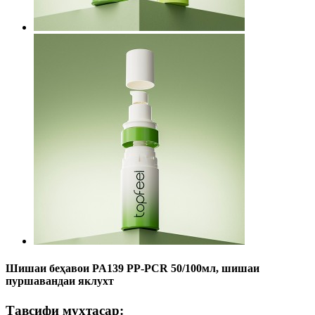
Шишаи беҳавои PA139 PP-PCR 50/100мл, шишаи
пуршавандаи яклухт
Тавсифи мухтасар: