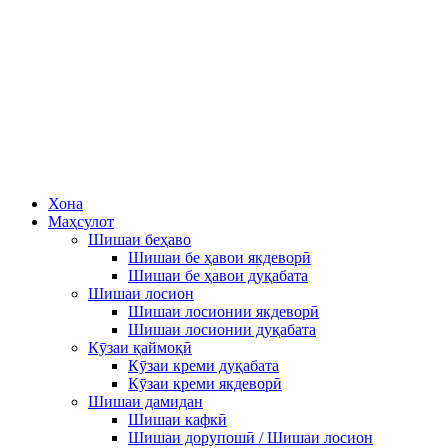
Хона
Маҳсулот
Шишаи беҳаво
Шишаи бе ҳавои якдеворӣ
Шишаи бе ҳавои дуқабата
Шишаи лосион
Шишаи лосионии якдеворӣ
Шишаи лосионии дуқабата
Кӯзаи қаймоқӣ
Кӯзаи креми дуқабата
Кӯзаи креми якдеворӣ
Шишаи дамидан
Шишаи кафкӣ
Шишаи дорупошӣ / Шишаи лосион