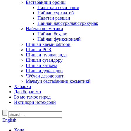
Бастабандии ороиш
Палитраи сояи чашм
Найчаи сурхчатоб
Палатаи равшан
Найчаи лабсурх/лабсурхкунак
Найчаи косметикӣ
Найчаи беҳаво
Найчаи функсионалӣ
Шишаи креми офтобӣ
Шишаи PCR
Шишаи пуршаванда
Шишаи сӯзандору
Шишаи қатрача
Шишаи дукасадор
Чӯбчаи дезодорант
Маҷмӯи бастабандии косметикӣ
Хабарҳо
Дар бораи мо
Бо мо тамос гиред
Иқтидори истеҳсолӣ
English
Хона