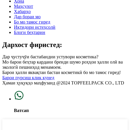
Хона
Маҳсулот
Хабарҳо
Дар бораи мо
Бо мо тамос гиред
Иқтидори истеҳсолӣ
Блоги беҳтарин
Дархост фиристед:
Дар ҷустуҷӯи бастабандии устувори косметика?
Мо барои беҳтар кардани бренди шумо роҳҳои ҳалли олӣ ва
экологӣ пешниҳод менамоем.
Барои ҳалли яквақтаи бастаи косметикӣ бо мо тамос гиред!
Барои пурсиш клик кунед
Ҳамаи ҳуқуқҳо маҳфузанд @2024 TOPFEELPACK CO., LTD
Ватсап