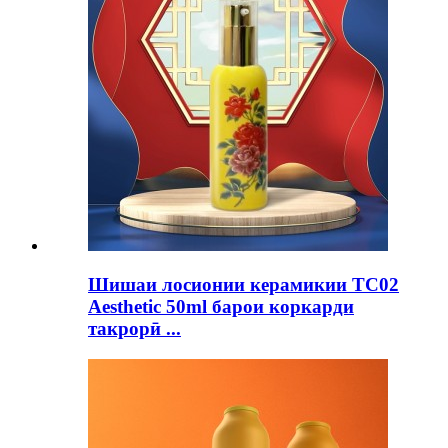
Шишаи лосионии керамикии TC02
Aesthetic 50ml барои коркарди
такрорӣ ...