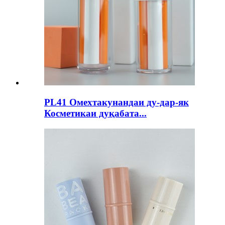
PL41 Омехтакунандаи ду-дар-як
Косметикаи дуқабата...