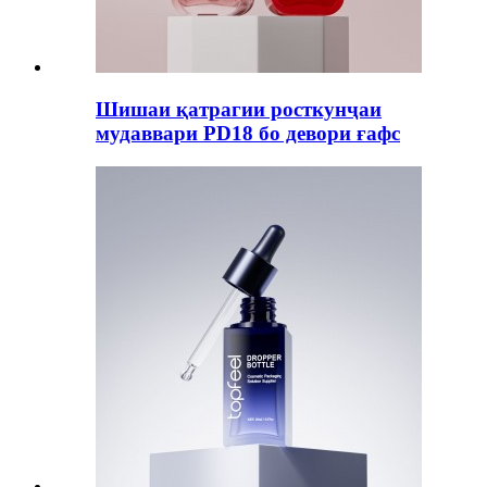
Шишаи қатрагии росткунҷаи
мудаввари PD18 бо девори ғафс