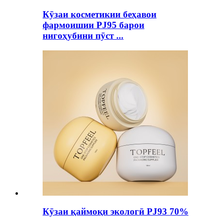
Кӯзаи косметикии беҳавои
фармоишии PJ95 барои
нигоҳубини пӯст ...
Кӯзаи қаймоқи экологӣ PJ93 70%