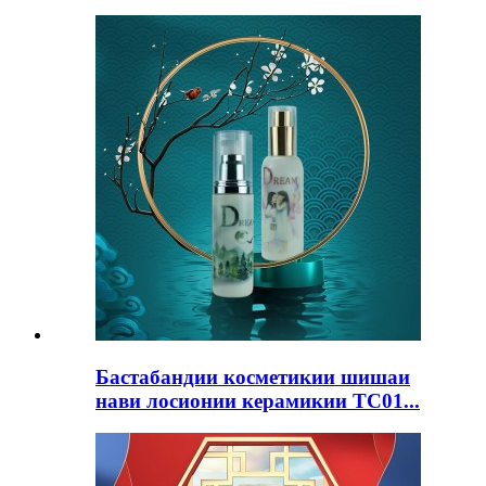
Бастабандии косметикии шишаи
нави лосионии керамикии TC01...