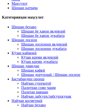
Маҳсулот
Шишаи қатрача
Категорияҳои маҳсулот
Шишаи беҳаво
Шишаи бе ҳавои якдеворӣ
Шишаи бе ҳавои дуқабата
Шишаи лосион
Шишаи лосионии якдеворӣ
Шишаи лосионии дуқабата
Кӯзаи қаймоқӣ
Кӯзаи креми якдеворӣ
Кӯзаи креми дуқабата
Шишаи дамидан
Шишаи кафкӣ
Шишаи дорупошӣ / Шишаи лосион
Бастабандии ороиш
Найчаи сурхчатоб
Палитраи сояи чашм
Палатаи равшан
Найчаи лабсурх/лабсурхкунак
Найчаи косметикӣ
Найчаи беҳаво