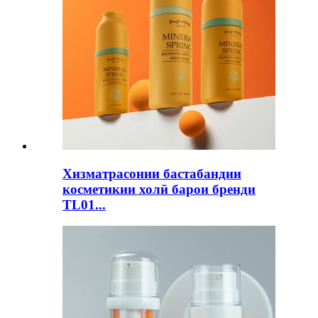
Хизматрасонии бастабандии
косметикии холӣ барои бренди
TL01...