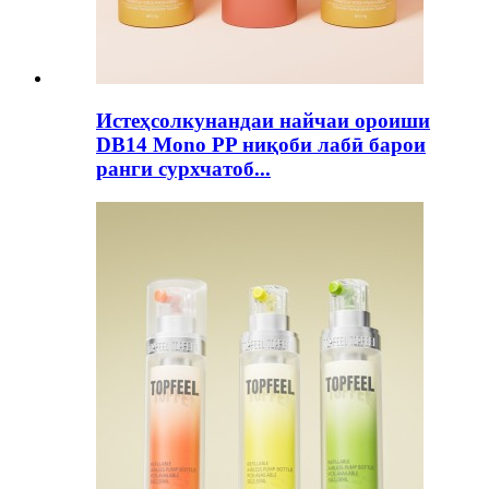
Истеҳсолкунандаи найчаи ороиши
DB14 Mono PP ниқоби лабӣ барои
ранги сурхчатоб...