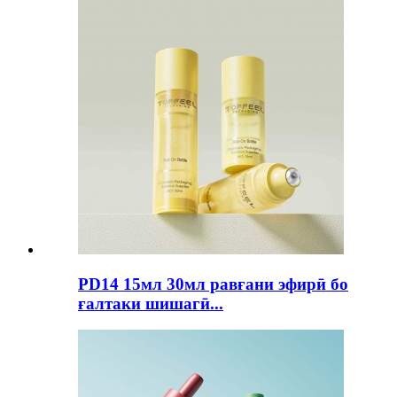
PD14 15мл 30мл равғани эфирӣ бо
ғалтаки шишагӣ...