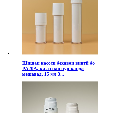
Шишаи насоси беҳавои винтӣ бо
PA20A, ки аз нав пур карда
мешавад, 15 мл 3...