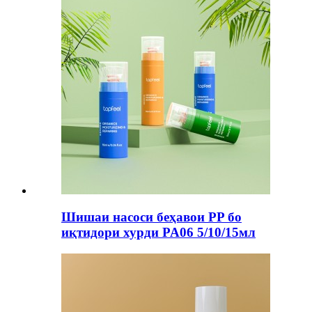
Шишаи насоси беҳавои PP бо
иқтидори хурди PA06 5/10/15мл