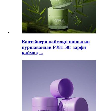
Контейнери қаймоқи шишагии
пуршавандаи PJ81 50г зарфи
қаймоқ ...