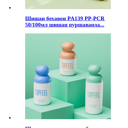
Шишаи беҳавои PA139 PP-PCR
50/100мл шишаи пуршаванда...