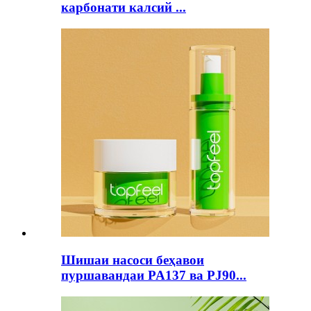
карбонати калсий ...
Шишаи насоси беҳавои
пуршавандаи PA137 ва PJ90...