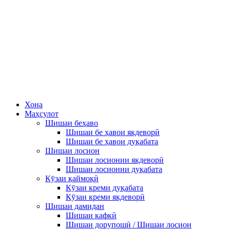
Хона
Маҳсулот
Шишаи беҳаво
Шишаи бе ҳавои якдеворӣ
Шишаи бе ҳавои дуқабата
Шишаи лосион
Шишаи лосионии якдеворӣ
Шишаи лосионии дуқабата
Кӯзаи қаймоқӣ
Кӯзаи креми дуқабата
Кӯзаи креми якдеворӣ
Шишаи дамидан
Шишаи кафкӣ
Шишаи дорупошӣ / Шишаи лосион