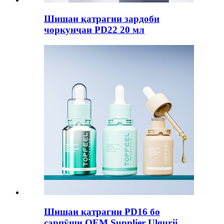
Шишаи қатрагии зардоби
чоркунҷаи PD22 20 мл
Шишаи қатрагии PD16 бо
сарпӯши OEM Supplier Ulgurji ...