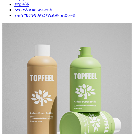
ምርቶች
አየር የሌለው ጠርሙስ
ነጠላ ግድግዳ አየር የሌለው ጠርሙስ