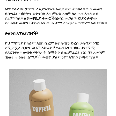
አየር የሌለው ፓምፕ ለእያንዳንዱ አጠቃቀም ትክክለኛውን መጠን
ይሰጣል፣ ብክነትን ይቀንሳል እና ምርቱ ረዘም ላለ ጊዜ እንዲቆይ
ያረጋግጣል። ለ
የመዋቢያ ቀመሮች
ከአየር መጋለጥ ደህንነታቸው
የተጠበቀ መሆን፣ ትኩስ እና ውጤታማ እንዲሆኑ ማድረግ አለባቸው።
ሁለገብ አፕሊኬሽኖች፡
ይህ ማሸጊያ ከክሬም እስከ ሴረም እና ሎሽን ድረስ ሁሉንም ነገር
የሚያሟላ ሲሆን ይህም ለከፍተኛ የቆዳ እንክብካቤ ተስማሚ
ያደርገዋል። ውበቱ የቅንጦት ስሜትን ይጨምራል፣ ነገር ግን አሁንም
በዕለት ተዕለት ልማዶች ውስጥ ያለምንም እንከን ይጣጣማል።