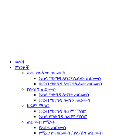
መነሻ
ምርቶች
አየር የሌለው ጠርሙስ
ነጠላ ግድግዳ አየር የሌለው ጠርሙስ
ድርብ ግድግዳ አየር የሌለው ጠርሙስ
የሎሽን ጠርሙስ
ነጠላ ግድግዳ ሎሽን ጠርሙስ
ድርብ ግድግዳ ሎሽን ጠርሙስ
ክሬም ማሰሮ
ድርብ ግድግዳ ክሬም ማሰሮ
ነጠላ የግድግዳ ክሬም ማሰሮ
ጠርሙስ የሚነፋ
የአረፋ ጠርሙስ
የሚረጭ ጠርሙስ / የሎሽን ጠርሙስ