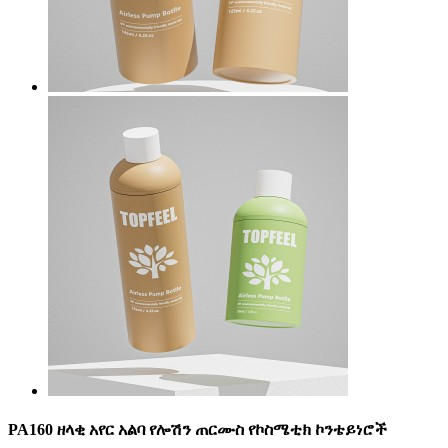
PA160 ዘላቂ አየር አልባ የሎሽን ጠርሙስ የኮስሜቲክ ኮንቴይነሮች