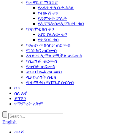
የመዋቢያ ማሸጊያ
የአይን ጥላ ቤተ-ስዕል
የብሉሽ ቱቦ
የድምቀት ፓሌት
የሊፕግሎስ/የሊፕስቲክ ቱቦ
የኮስሞቲክስ ቱቦ
አየር የሌለው ቱቦ
የተግባር ቱቦ
የፀሐይ መከላከያ ጠርሙስ
የፒሲአር ጠርሙስ
እንደገና ሊሞላ የሚችል ጠርሙስ
የሲሪንጅ ጠርሙስ
የጠብታ ጠርሙስ
ድርብ ክፍል ጠርሙስ
ዲኦድራንት ስቲክ
የኮስሜቲክ ማሸጊያ ስብስብ
ዜና
ስለ እኛ
ያግኙን
የማምረት አቅም
English
መነሻ