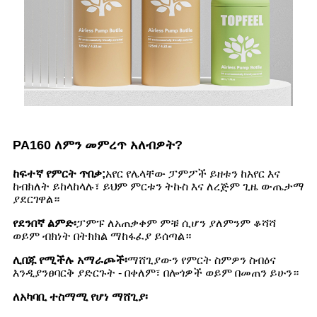
PA160 ለምን መምረጥ አለብዎት?
ከፍተኛ የምርት ጥበቃ;
አየር የሌላቸው ፓምፖች ይዘቱን ከአየር እና
ከብክለት ይከላከላሉ፣ ይህም ምርቱን ትኩስ እና ለረጅም ጊዜ ውጤታማ
ያደርገዋል።
የደንበኛ ልምድ፡
ፓምፑ ለአጠቃቀም ምቹ ሲሆን ያለምንም ቆሻሻ
ወይም ብክነት በትክክል ማከፋፈያ ይሰጣል።
ሊበጁ የሚችሉ አማራጮች፡
ማሸጊያውን የምርት ስምዎን ስብዕና
እንዲያንፀባርቅ ያድርጉት - በቀለም፣ በሎጎዎች ወይም በመጠን ይሁን።
ለአካባቢ ተስማሚ የሆነ ማሸጊያ፡