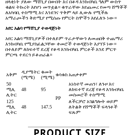
ዘላቂነት ያለው ማሸጊያ በውበት እና በቆዳ እንክብካቤ ዓለም ውስጥ
ቁልፍ ትኩረት እየሆነ መጥቷል። ቁጥራቸው እየጨመረ የመጣ ሸማቾች
ለአካባቢ ተስማሚ እና እንደገና ጥቅም ላይ ሊውሉ የሚችሉ
አማራጮችን ቅድሚያ የሚሰጡ የምርት ስሞችን እየፈለጉ ነው።
አየር አልባ የማሸጊያ ተወዳጅነት
አየር አልባ ማሸጊያዎች በተለይም ጥራታቸውን ለመጠበቅ ተጨማሪ
እንክብካቤ የሚያስፈልጋቸው ቀመሮች ተወዳጅነት እያገኙ ነው።
በተለይም ለከፍተኛ ደረጃ የቆዳ እንክብካቤ ምርቶች እንደ ምርጥ
ምርጫ ተደርጎ ይቆጠራል።
ዲያሜትር
ቁመት
አቅም
ቁሳቁስ
አጠቃቀም
(ሚሜ)
(ሚሜ)
50
አነስተኛ መጠን፣ ለጉዞ እና
ሚሊ
48
95
ለከፍተኛ ደረጃ የቆዳ እንክብካቤ
ሊትር
መስመሮች ተስማሚ
PP
125
ለችርቻሮ አገልግሎት ወይም
ሚሊ
48
147.5
ለትልቅ የሸማቾች ፍላጎቶች
ሊትር
ፍጹም