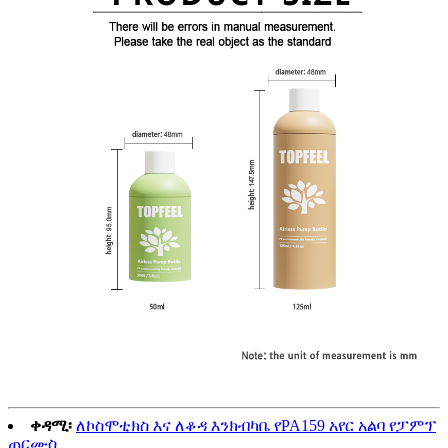
ቀዳሚ፡
ለኮስሞቲክስ እና ለቆዳ እንክብካቤ የPA159 አየር አልባ የፓምፕ
ጠርሙስ