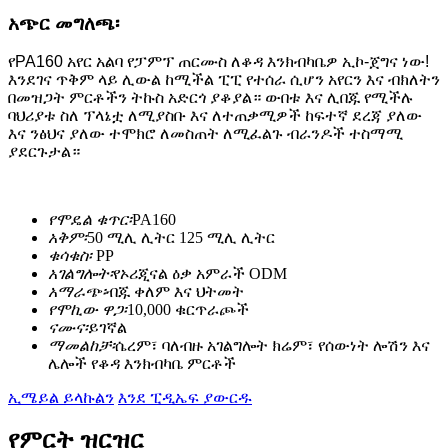
አጭር መግለጫ፡
የPA160 አየር አልባ የፓምፕ ጠርሙስ ለቆዳ እንክብካቤዎ ኢኮ-ጀግና ነው!
እንደገና ጥቅም ላይ ሊውል ከሚችል ፒፒ የተሰራ ሲሆን አየርን እና ብክለትን
በመዝጋት ምርቶችን ትኩስ አድርጎ ያቆያል። ውበቱ እና ሊበጁ የሚችሉ
ባህሪያቱ ስለ ፕላኔቷ ለሚያስቡ እና ለተጠቃሚዎች ከፍተኛ ደረጃ ያለው
እና ንፅህና ያለው ተሞክሮ ለመስጠት ለሚፈልጉ ብራንዶች ተስማሚ
ያደርጉታል።
የሞዴል ቁጥር፡
PA160
አቅም፡
50 ሚሊ ሊትር 125 ሚሊ ሊትር
ቁሳቁስ፡
PP
አገልግሎት፡
የኦሪጂናል ዕቃ አምራች ODM
አማራጭ፡
ብጁ ቀለም እና ህትመት
የሞኪው ዋጋ፡
10,000 ቁርጥራጮች
ናሙና፡
ይገኛል
ማመልከቻ፡
ሴረም፣ ባለብዙ አገልግሎት ክሬም፣ የሰውነት ሎሽን እና
ሌሎች የቆዳ እንክብካቤ ምርቶች
ኢሜይል ይላኩልን
እንደ ፒዲኤፍ ያውርዱ
የምርት ዝርዝር