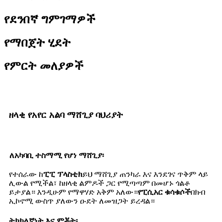
የደንበኛ ግምገማዎች
የማበጀት ሂደት
የምርት መለያዎች
ዘላቂ የአየር አልባ ማሸጊያ ባህሪያት
ለአካባቢ ተስማሚ የሆነ ማሸጊያ፡
የተሰራው ከ
ፒፒ ፕላስቲክ
ይህ ማሸጊያ ጠንካራ እና እንደገና ጥቅም ላይ
ሊውል የሚችል፣ ከዘላቂ ልምዶች ጋር የሚጣጣም በመሆኑ ጎልቶ
ይታያል። እንዲሁም የማዋሃድ አቅም አለው።
የፒሲአር ቁሳቁሶች
በክብ
ኢኮኖሚ ውስጥ ያለውን ዑደት ለመዝጋት ይረዳል።
ትክክለኛነት እና ምቾት፡