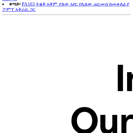
ቀጣይ፡
PA163 ትልቅ አቅም ያለው አየር የሌለው ጠርሙስ ከመቆለፊያ
ፓምፕ አቅራቢ ጋር