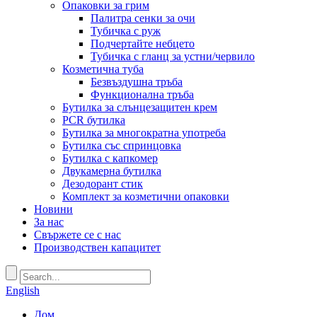
Опаковки за грим
Палитра сенки за очи
Тубичка с руж
Подчертайте небцето
Тубичка с гланц за устни/червило
Козметична туба
Безвъздушна тръба
Функционална тръба
Бутилка за слънцезащитен крем
PCR бутилка
Бутилка за многократна употреба
Бутилка със спринцовка
Бутилка с капкомер
Двукамерна бутилка
Дезодорант стик
Комплект за козметични опаковки
Новини
За нас
Свържете се с нас
Производствен капацитет
English
Дом