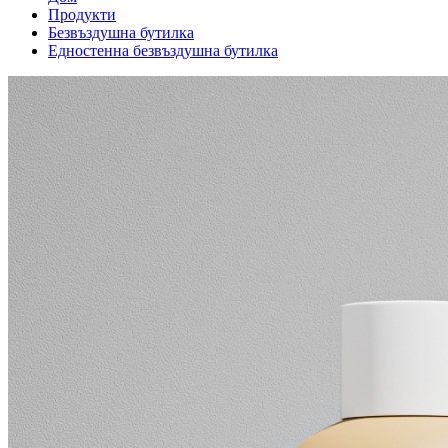
Продукти
Безвъздушна бутилка
Едностенна безвъздушна бутилка