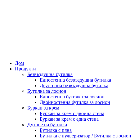
Дом
Продукти
Безвъздушна бутилка
Едностенна безвъздушна бутилка
Двустенна безвъздушна бутилка
Бутилка за лосион
Едностенна бутилка за лосион
Двойностенна бутилка за лосион
Буркан за крем
Буркан за крем с двойна стена
Буркан за крем с една стена
Духане на бутилка
Бутилка с пяна
Бутилка с пулверизатор / Бутилка с лосион