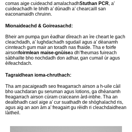
comas aige cuideachd amalachadh
Stuthan PCR
, a’
cuideachadh le bhith a’ dùnadh a’ chearcaill san
eaconamaidh chruinn.
Mionaideachd & Goireasachd:
Bheir am pumpa gun èadhar dìreach an ìre cheart le gach
cleachdadh, a’ lughdachadh sgudail agus a’ dèanamh
cinnteach gum mair an toradh nas fhaide. Tha e foirfe
airson
foirmlean maise-gnùise
a dh’fheumas fuireach
sàbhailte bho nochdadh don adhar, gan cumail ùr agus
èifeachdach.
Tagraidhean ioma-chruthach:
Tha am pacaigeadh seo freagarrach airson a h-uile càil
bho uachdaran gu seruman agus lotions, ga dhèanamh
freagarrach airson cùram craiceann àrd-inbhe. Tha an
dealbhadh caol aige a’ cur suathadh de shòghalachd ris,
agus aig an aon àm a’ freagairt gu rèidh ri cleachdaidhean
làitheil.