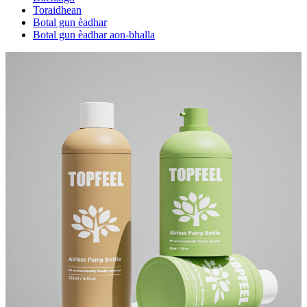
Toraidhean
Botal gun èadhar
Botal gun èadhar aon-bhalla