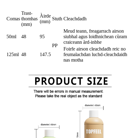
Trast-
Àirde
Comas
thomhas
Stuth
Cleachdadh
(mm)
(mm)
Meud teann, freagarrach airson
50ml
48
95
siubhal agus loidhnichean cùram
craiceann àrd-inbhe
PP
Foirfe airson cleachdadh reic no
125ml
48
147.5
feumalachdan luchd-cleachdaidh
nas motha