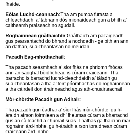
fhaide.
Eòlas Luchd-ceannach:
Tha am pumpa furasta a
chleachdadh, a’ tabhann dòs mionaideach gun a bhith a’
caitheamh praiseach no sgudail.
Roghainnean gnàthaichte:
Gnàthaich am pacaigeadh
gus pearsantachd do bhrand a nochdadh - ge bith an ann
an dathan, suaicheantasan no meudan.
Pacadh Eag-mhothachail:
Tha pacadh seasmhach a’ sìor fhàs na phrìomh fhòcas
ann an saoghal bòidhchead is cùram craiceann. Tha
barrachd is barrachd luchd-cleachdaidh a’ tàladh gu
suaicheantasan a tha a’ toirt prìomhachas do roghainnean
a tha càirdeil don àrainneachd agus ath-chuairteachail.
Mòr-chòrdte Pacadh gun Adhair:
Tha pacadh gun èadhar a’ sìor fhàs mòr-chòrdte, gu h-
àraidh airson foirmlean a dh’ fheumas cùram a bharrachd
gus an càileachd a chumail suas. Thathas ga fhaicinn mar
roghainn àrd-inbhe, gu h-àraidh airson toraidhean cùram
craiceann àrd-inbhe.