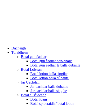
Dachaigh
Toraidhean
Botal gun èadhar
Botal gun èadhar aon-bhalla
Botal gun èadhar le balla dùbailte
Botal Lòisean
Botal lotion balla singilte
Botal lotion balla dùbailte
Jar Uachdair
Jar uachdar balla dùbailte
Jar uachdar balla singilte
Botal a’ sèideadh
Botal foam
Botal spraeraidh / botal lotion