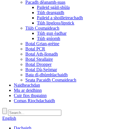
Pacadh dèanamh-suas
Paileid sgàil-shùla
Tiùb deargaidh
Paileid a shoilleireachadh
Tiùb lipgloss/lipstick
Tiùb Cosmaideach
Tiùb gun èadhar
Tiùb gnìomh
Botal Grian-grèine
Botal PCR
Botal Ath-lìonadh
Botal Steallaire
Botal Dropper
Botal Dà-Seòmar
Bata dì-dhùmhlachaidh
Seata Pacaidh Cosmaideach
Naidheachdan
Mu ar deidhinn
Cuir fios thugainn
Comas Riochdachaidh
English
Dachaigh