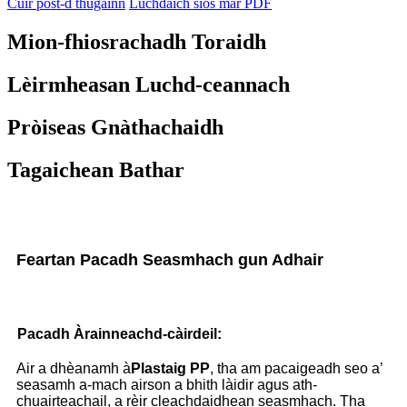
Cuir post-d thugainn
Luchdaich sìos mar PDF
Mion-fhiosrachadh Toraidh
Lèirmheasan Luchd-ceannach
Pròiseas Gnàthachaidh
Tagaichean Bathar
Feartan Pacadh Seasmhach gun Adhair
Pacadh Àrainneachd-càirdeil:
Air a dhèanamh à
Plastaig PP
, tha am pacaigeadh seo a’
seasamh a-mach airson a bhith làidir agus ath-
chuairteachail, a rèir cleachdaidhean seasmhach. Tha