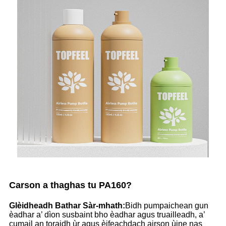
Carson a thaghas tu PA160?
Glèidheadh ​​Bathar Sàr-mhath:
Bidh pumpaichean gun
èadhar a’ dìon susbaint bho èadhar agus truailleadh, a’
cumail an toraidh ùr agus èifeachdach airson ùine nas