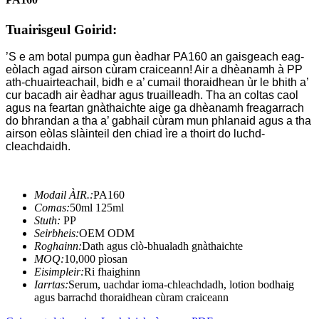
Tuairisgeul Goirid:
’S e am botal pumpa gun èadhar PA160 an gaisgeach eag-
eòlach agad airson cùram craiceann! Air a dhèanamh à PP
ath-chuairteachail, bidh e a’ cumail thoraidhean ùr le bhith a’
cur bacadh air èadhar agus truailleadh. Tha an coltas caol
agus na feartan gnàthaichte aige ga dhèanamh freagarrach
do bhrandan a tha a’ gabhail cùram mun phlanaid agus a tha
airson eòlas slàinteil den chiad ìre a thoirt do luchd-
cleachdaidh.
Modail ÀIR.:
PA160
Comas:
50ml 125ml
Stuth:
PP
Seirbheis:
OEM ODM
Roghainn:
Dath agus clò-bhualadh gnàthaichte
MOQ:
10,000 pìosan
Eisimpleir:
Ri fhaighinn
Iarrtas:
Serum, uachdar ioma-chleachdadh, lotion bodhaig
agus barrachd thoraidhean cùram craiceann