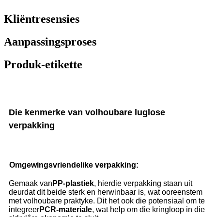
Kliëntresensies
Aanpassingsproses
Produk-etikette
Die kenmerke van volhoubare luglose
verpakking
Omgewingsvriendelike verpakking:
Gemaak van
PP-plastiek
, hierdie verpakking staan ​​uit
deurdat dit beide sterk en herwinbaar is, wat ooreenstem
met volhoubare praktyke. Dit het ook die potensiaal om te
integreer
PCR-materiale
, wat help om die kringloop in die