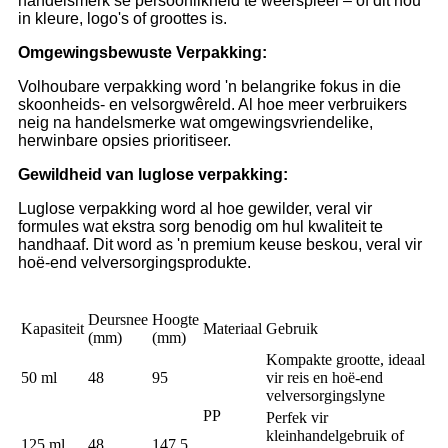
handelsmerk se persoonlikheid te weerspieël – of dit nou
in kleure, logo's of groottes is.
Omgewingsbewuste Verpakking:
Volhoubare verpakking word 'n belangrike fokus in die
skoonheids- en velsorgwêreld. Al hoe meer verbruikers
neig na handelsmerke wat omgewingsvriendelike,
herwinbare opsies prioritiseer.
Gewildheid van luglose verpakking:
Luglose verpakking word al hoe gewilder, veral vir
formules wat ekstra sorg benodig om hul kwaliteit te
handhaaf. Dit word as 'n premium keuse beskou, veral vir
hoë-end velversorgingsprodukte.
Deursnee
Hoogte
Kapasiteit
Materiaal
Gebruik
(mm)
(mm)
Kompakte grootte, ideaal
50 ml
48
95
vir reis en hoë-end
velversorgingslyne
PP
Perfek vir
kleinhandelgebruik of
125 ml
48
147.5