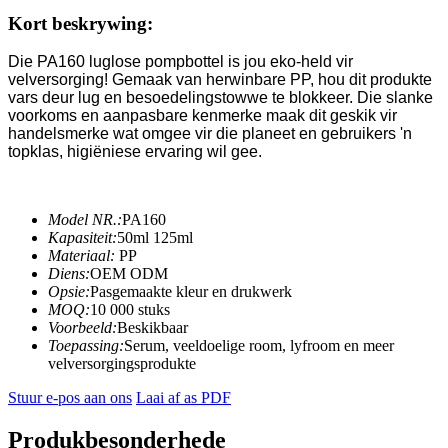
Kort beskrywing:
Die PA160 luglose pompbottel is jou eko-held vir
velversorging! Gemaak van herwinbare PP, hou dit produkte
vars deur lug en besoedelingstowwe te blokkeer. Die slanke
voorkoms en aanpasbare kenmerke maak dit geskik vir
handelsmerke wat omgee vir die planeet en gebruikers 'n
topklas, higiëniese ervaring wil gee.
Model NR.:
PA160
Kapasiteit:
50ml 125ml
Materiaal:
PP
Diens:
OEM ODM
Opsie:
Pasgemaakte kleur en drukwerk
MOQ:
10 000 stuks
Voorbeeld:
Beskikbaar
Toepassing:
Serum, veeldoelige room, lyfroom en meer
velversorgingsprodukte
Stuur e-pos aan ons
Laai af as PDF
Produkbesonderhede