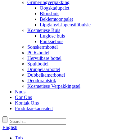
Grimeringverpakking
Oogskadupalet
Bloosbuis
Beklemtoonpalet
Lipglans/Lippenstiftbuisie
Kosmetiese Buis
Luglose buis
Funksiebuis
Sonskermbottel
PCR-bottel
Hervulbare bottel
Spuitbottel
Druppelaarbottel
Dubbelkamerbottel
Deodorantstok
Kosmetiese Verpakkingstel
Nuus
Oor Ons
Kontak Ons
Produksiekapasiteit
English
Tuis