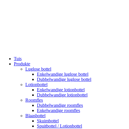
Tuis
Produkte
Luglose bottel
Enkelwandige luglose bottel
Dubbelwandige luglose bottel
Lotionbottel
Enkelwandige lotionbottel
Dubbelwandige lotionbottel
Roomfles
Dubbelwandige roomfles
Enkelwandige roomfles
Blaasbottel
Skuimbottel
Spuitbottel / Lotionbottel