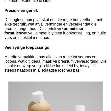
sirkulêre ekonomie te sluit.
Presisie en gerief:
Die luglose pomp verskaf net die regte hoeveelheid met
elke gebruik, wat afval verminder en verseker dat die
produk langer hou. Dis perfek vir
kosmetiese
formules
wat veilig moet bly teen lugblootstelling, en hulle
vars en effektief moet hou.
Veelsydige toepassings:
Hierdie verpakking pas alles van rome tot serums en
lotions, wat dit ideaal maak vir premium velversorging. Die
slanke ontwerp voeg 'n tikkie luuksheid by, terwyl dit
steeds naatloos in alledaagse roetines pas.