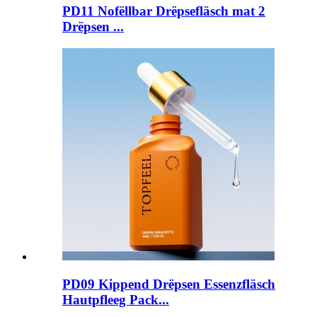
PD11 Nofëllbar Drëpsefläsch mat 2
Drëpsen ...
PD09 Kippend Drëpsen Essenzfläsch
Hautpfleeg Pack...