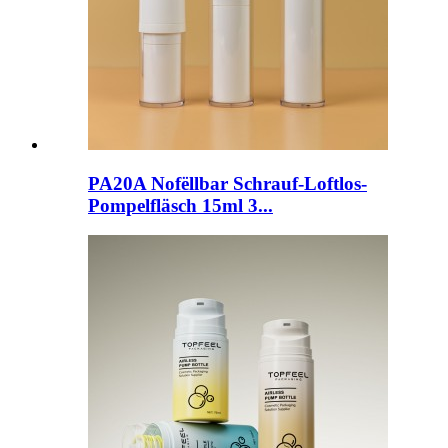
PA20A Nofëllbar Schrauf-Loftlos-
Pompelfläsch 15ml 3...