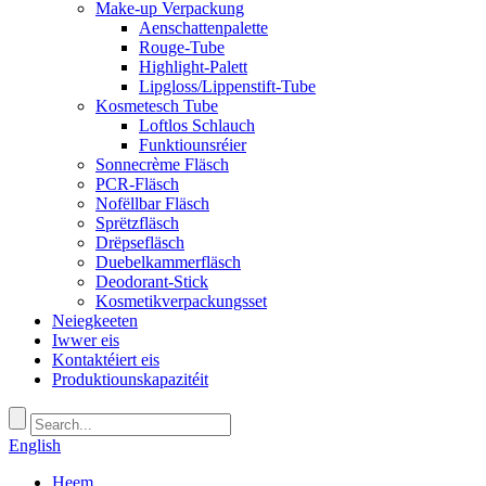
Make-up Verpackung
Aenschattenpalette
Rouge-Tube
Highlight-Palett
Lipgloss/Lippenstift-Tube
Kosmetesch Tube
Loftlos Schlauch
Funktiounsréier
Sonnecrème Fläsch
PCR-Fläsch
Nofëllbar Fläsch
Sprëtzfläsch
Drëpsefläsch
Duebelkammerfläsch
Deodorant-Stick
Kosmetikverpackungsset
Neiegkeeten
Iwwer eis
Kontaktéiert eis
Produktiounskapazitéit
English
Heem