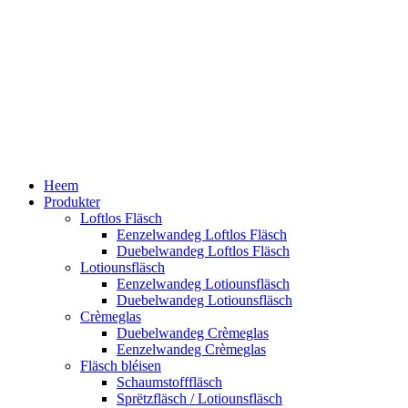
Heem
Produkter
Loftlos Fläsch
Eenzelwandeg Loftlos Fläsch
Duebelwandeg Loftlos Fläsch
Lotiounsfläsch
Eenzelwandeg Lotiounsfläsch
Duebelwandeg Lotiounsfläsch
Crèmeglas
Duebelwandeg Crèmeglas
Eenzelwandeg Crèmeglas
Fläsch bléisen
Schaumstofffläsch
Sprëtzfläsch / Lotiounsfläsch