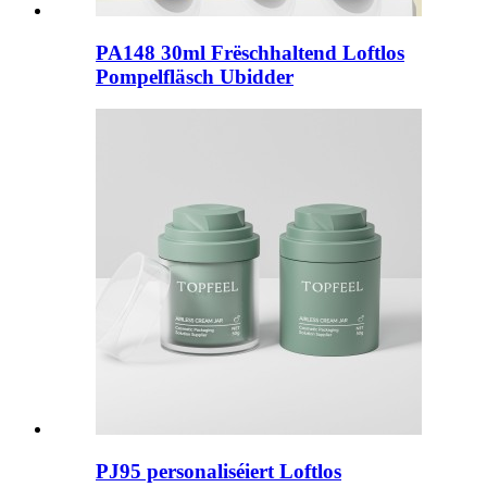
PA148 30ml Frëschhaltend Loftlos
Pompelfläsch Ubidder
PJ95 personaliséiert Loftlos