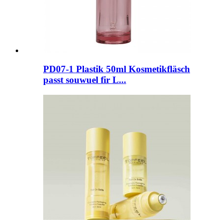
PD07-1 Plastik 50ml Kosmetikfläsch
passt souwuel fir L...