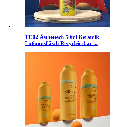
TC02 Ästhetesch 50ml Keramik
Lotiounsfläsch Recycléierbar ...