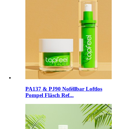
PA137 & PJ90 Nofëllbar Loftlos
Pompel Fläsch Ref...