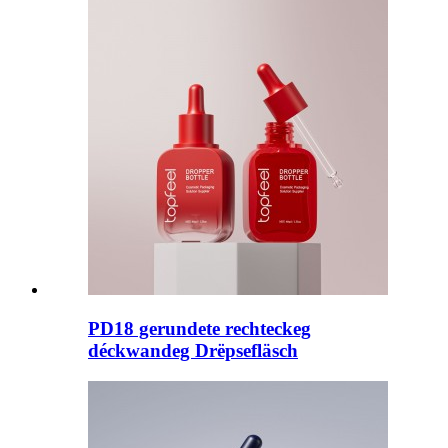
PD18 gerundete rechteckeg
déckwandeg Drëpsefläsch