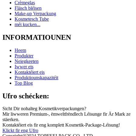
Crèmeglas
Fläsch bléisen
Make-up Verpackung
Kosmetesch Tube
méi kucken...
INFORMATIOUNEN
Heem
Produkter
Neiegkeeten
Iwwer eis
Kontaktéiert eis
Produktiounskapazitéit
Top Blog
Ufro schécken:
Sicht Dir nohalteg Kosmetikverpackungen?
Mir liwweren Premium-, ëmweltfrëndlech Léisunge fir Är Mark ze
stäerken.
Kontaktéiert eis fir eng komplett Kosmetik-Package-Léisung!
Klickt fir eng Ufro
Copyright@2024 TOPFEELPACK CO., LTD