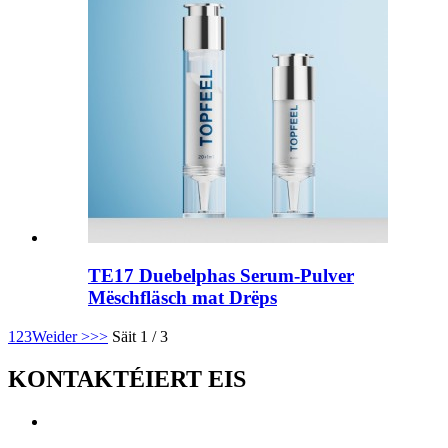
TE17 Duebelphas Serum-Pulver
Mëschfläsch mat Drëps
1
2
3
Weider >
>>
Säit 1 / 3
KONTAKTÉIERT EIS