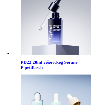
PD22 20ml véiereckeg Serum-
Pipettfläsch