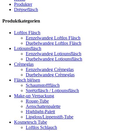
Produkter
Drëpsefläsch
Produktkategorien
Loftlos Fläsch
Eenzelwandeg Loftlos Fläsch
Duebelwandeg Loftlos Fläsch
Lotiounsfläsch
Eenzelwandeg Lotiounsfläsch
Duebelwandeg Lotiounsfläsch
Crèmeglas
Eenzelwandeg Crèmeglas
Duebelwandeg Crèmeglas
Fläsch bléisen
Schaumstofffläsch
Sprëtzfläsch / Lotiounsfläsch
Make-up Verpackung
Rouge-Tube
Aenschattenpalette
Highlight-Palett
Lipgloss/Lippenstift-Tube
Kosmetesch Tube
Loftlos Schlauch