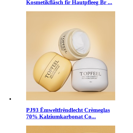
Kosmetikfläsch fir Hautpfleeg Br ...
PJ93 Ëmweltfrëndlecht Crèmeglas
70% Kalziumkarbonat Co...