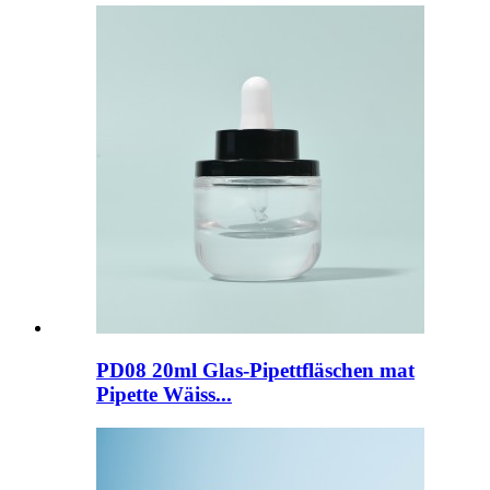
PD08 20ml Glas-Pipettfläschen mat
Pipette Wäiss...