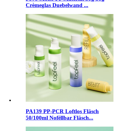
Crèmeglas Duebelwand ...
PA139 PP-PCR Loftlos Fläsch
50/100ml Nofëllbar Fläsch...