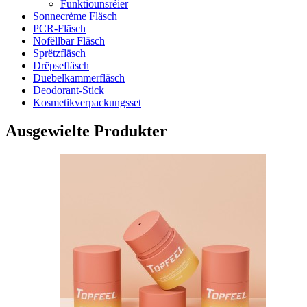
Funktiounsréier
Sonnecrème Fläsch
PCR-Fläsch
Nofëllbar Fläsch
Sprëtzfläsch
Drëpsefläsch
Duebelkammerfläsch
Deodorant-Stick
Kosmetikverpackungsset
Ausgewielte Produkter