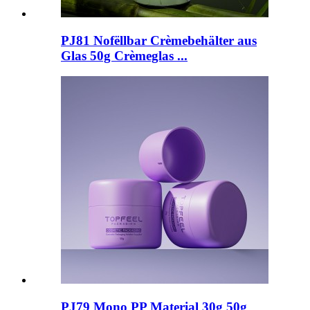
PJ81 Nofëllbar Crèmebehälter aus
Glas 50g Crèmeglas ...
PJ79 Mono PP Material 30g 50g