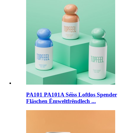
PA101 PA101A Séiss Loftlos Spender
Fläschen Ëmweltfrëndlech ...