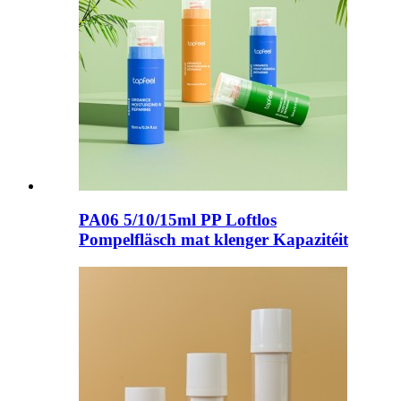
PA06 5/10/15ml PP Loftlos
Pompelfläsch mat klenger Kapazitéit