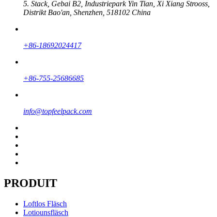
5. Stack, Gebai B2, Industriepark Yin Tian, ​​Xi Xiang Strooss,
Distrikt Bao'an, Shenzhen, 518102 China
+86-18692024417
+86-755-25686685
info@topfeelpack.com
PRODUIT
Loftlos Fläsch
Lotiounsfläsch