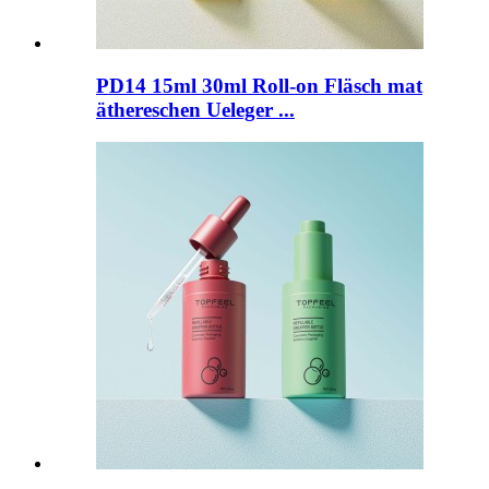
PD14 15ml 30ml Roll-on Fläsch mat
äthereschen Ueleger ...