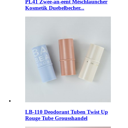
PL41 Zwee-an-eent Mëschlauncher
Kosmetik Duebelbecher...
LB-110 Deodorant Tuben Twist Up
Rouge Tube Grousshandel