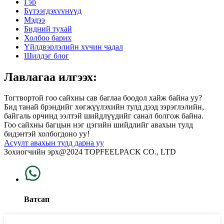
Гэр
Бүтээгдэхүүнүүд
Мэдээ
Бидний тухай
Холбоо барих
Үйлдвэрлэлийн хүчин чадал
Шилдэг блог
Лавлагаа илгээх:
Тогтвортой гоо сайхны сав баглаа боодол хайж байна уу?
Бид танай брэндийг хөгжүүлэхийн тулд дээд зэрэглэлийн,
байгаль орчинд ээлтэй шийдлүүдийг санал болгож байна.
Гоо сайхны багцын нэг цэгийн шийдлийг авахын тулд
бидэнтэй холбогдоно уу!
Асуулт авахын тулд дарна уу
Зохиогчийн эрх@2024 TOPFEELPACK CO., LTD
Ватсап