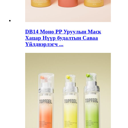
DB14 Моно PP Уруулын Маск
Хацар Нүүр будалтын Саваа
Үйлдвэрлэгч ...