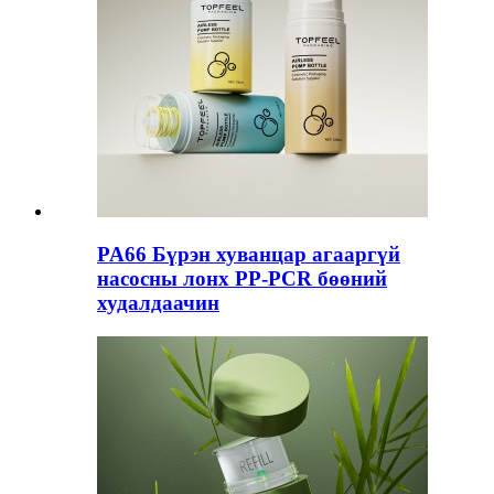
PA66 Бүрэн хуванцар агааргүй
насосны лонх PP-PCR бөөний
худалдаачин