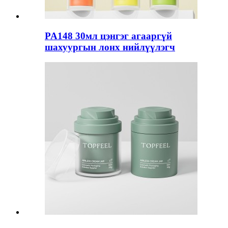
PA148 30мл цэнгэг агааргүй
шахуургын лонх нийлүүлэгч