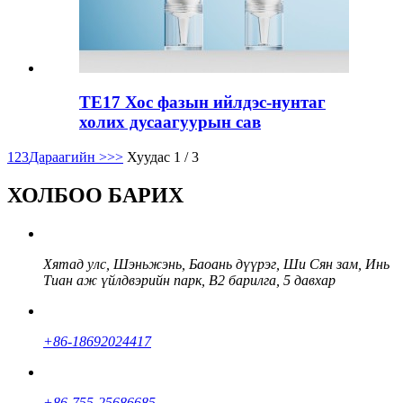
TE17 Хос фазын ийлдэс-нунтаг
холих дусаагуурын сав
1
2
3
Дараагийн >
>>
Хуудас 1 / 3
ХОЛБОО БАРИХ
Хятад улс, Шэньжэнь, Баоань дүүрэг, Ши Сян зам, Инь
Тиан аж үйлдвэрийн парк, В2 барилга, 5 давхар
+86-18692024417
+86-755-25686685