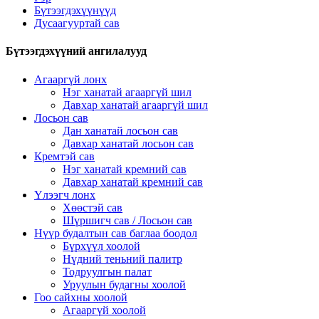
Бүтээгдэхүүнүүд
Дусаагууртай сав
Бүтээгдэхүүний ангилалууд
Агааргүй лонх
Нэг ханатай агааргүй шил
Давхар ханатай агааргүй шил
Лосьон сав
Дан ханатай лосьон сав
Давхар ханатай лосьон сав
Кремтэй сав
Нэг ханатай кремний сав
Давхар ханатай кремний сав
Үлээгч лонх
Хөөстэй сав
Шүршигч сав / Лосьон сав
Нүүр будалтын сав баглаа боодол
Бүрхүүл хоолой
Нүдний теньний палитр
Тодруулгын палат
Уруулын будагны хоолой
Гоо сайхны хоолой
Агааргүй хоолой