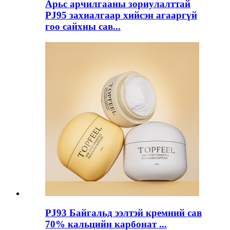
Арьс арчилгааны зориулалттай
PJ95 захиалгаар хийсэн агааргүй
гоо сайхны сав...
PJ93 Байгальд ээлтэй кремний сав
70% кальцийн карбонат ...