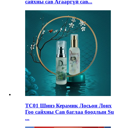
сайхны сав Агааргүй сав...
TC01 Шинэ Керамик Лосьон Лонх
Гоо сайхны Сав баглаа боодлын Su
...