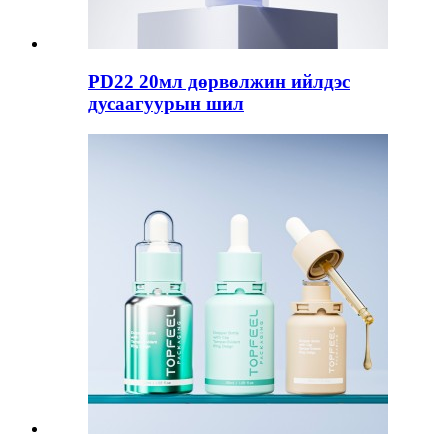
PD22 20мл дөрвөлжин ийлдэс
дусаагуурын шил