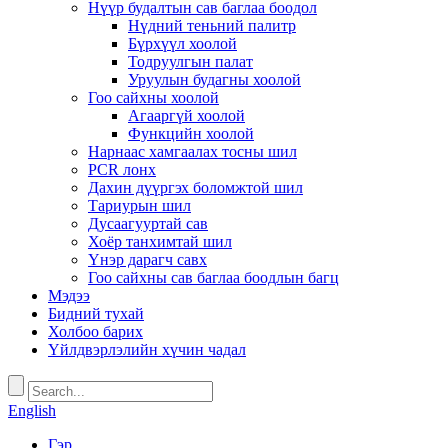
Нүүр будалтын сав баглаа боодол
Нүдний теньний палитр
Бүрхүүл хоолой
Тодруулгын палат
Уруулын будагны хоолой
Гоо сайхны хоолой
Агааргүй хоолой
Функцийн хоолой
Нарнаас хамгаалах тосны шил
PCR лонх
Дахин дүүргэх боломжтой шил
Тариурын шил
Дусаагууртай сав
Хоёр танхимтай шил
Үнэр дарагч савх
Гоо сайхны сав баглаа боодлын багц
Мэдээ
Бидний тухай
Холбоо барих
Үйлдвэрлэлийн хүчин чадал
English
Гэр