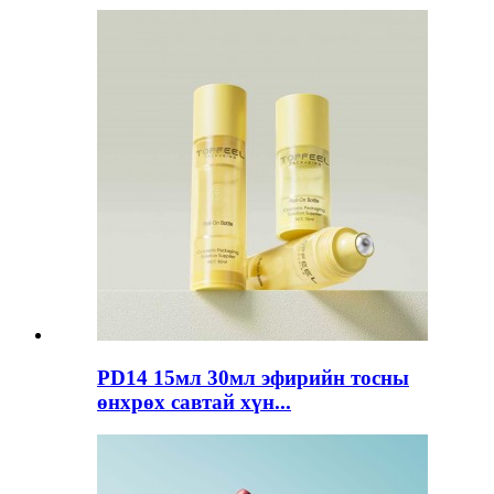
PD14 15мл 30мл эфирийн тосны
өнхрөх савтай хүн...