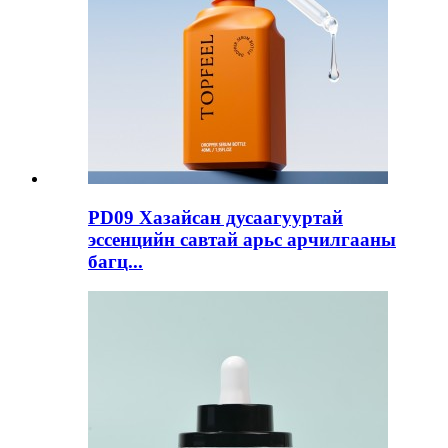
PD09 Хазайсан дусаагууртай
эссенцийн савтай арьс арчилгааны
багц...