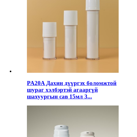
PA20A Дахин дүүргэх боломжтой
шураг хэлбэртэй агааргүй
шахуургын сав 15мл 3...