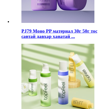
PJ79 Моно PP материал 30г 50г тос
савтай давхар ханатай ...