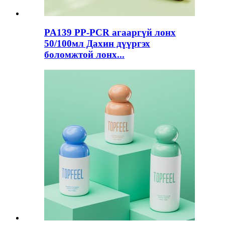
PA139 PP-PCR агааргүй лонх
50/100мл Дахин дүүргэх
боломжтой лонх...