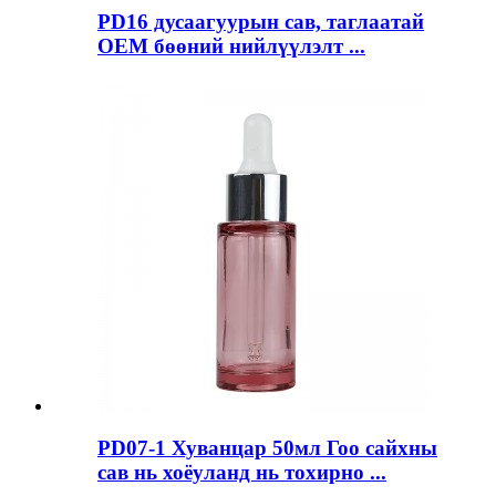
PD16 дусаагуурын сав, таглаатай
OEM бөөний нийлүүлэлт ...
PD07-1 Хуванцар 50мл Гоо сайхны
сав нь хоёуланд нь тохирно ...