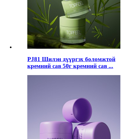
PJ81 Шилэн дүүргэх боломжтой
кремний сав 50г кремний сав ...