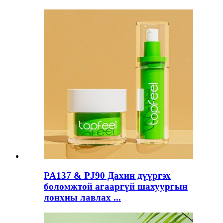
PA137 & PJ90 Дахин дүүргэх
боломжтой агааргүй шахуургын
лонхны лавлах ...