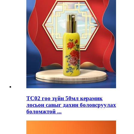
TC02 гоо зүйн 50мл керамик
лосьон савыг дахин боловсруулах
боломжтой ...