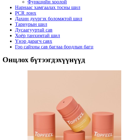
Функцийн хоолой
Нарнаас хамгаалах тосны шил
PCR лонх
Дахин дүүргэх боломжтой шил
Тариурын шил
Дусаагууртай сав
Хоёр танхимтай шил
Үнэр дарагч савх
Гоо сайхны сав баглаа боодлын багц
Онцлох бүтээгдэхүүнүүд