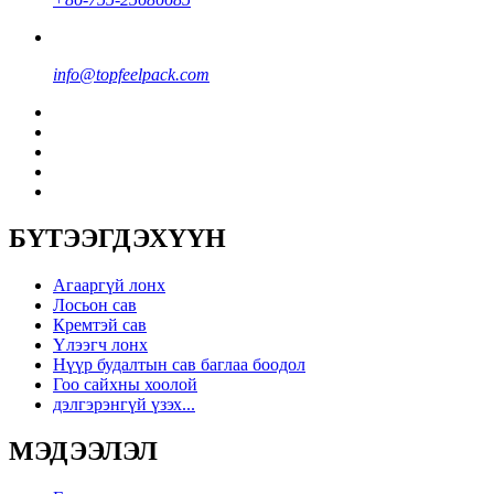
info@topfeelpack.com
БҮТЭЭГДЭХҮҮН
Агааргүй лонх
Лосьон сав
Кремтэй сав
Үлээгч лонх
Нүүр будалтын сав баглаа боодол
Гоо сайхны хоолой
дэлгэрэнгүй үзэх...
МЭДЭЭЛЭЛ