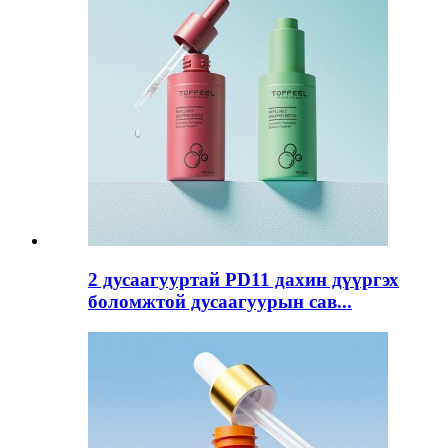
2 дусаагууртай PD11 дахин дүүргэх
боломжтой дусаагуурын сав...