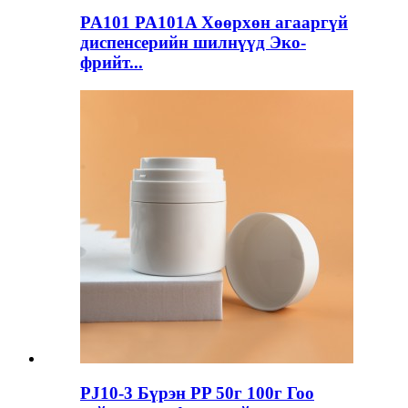
PA101 PA101A Хөөрхөн агааргүй
диспенсерийн шилнүүд Эко-
фрийт...
PJ10-3 Бүрэн PP 50г 100г Гоо