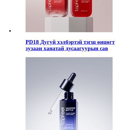
PD18 Дугуй хэлбэртэй тэгш өнцөгт
зузаан ханатай дусаагуурын сав