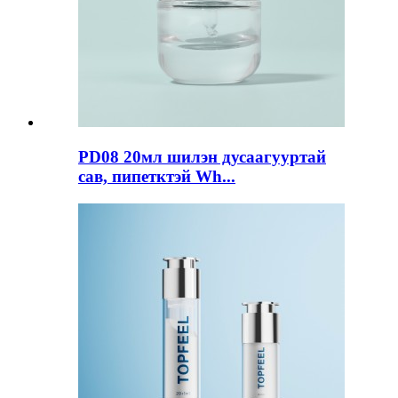
PD08 20мл шилэн дусаагууртай
сав, пипетктэй Wh...