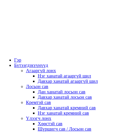
Гэр
Бүтээгдэхүүнүүд
Агааргүй лонх
Нэг ханатай агааргүй шил
Давхар ханатай агааргүй шил
Лосьон сав
Дан ханатай лосьон сав
Давхар ханатай лосьон сав
Кремтэй сав
Давхар ханатай кремний сав
Нэг ханатай кремний сав
Үлээгч лонх
Хөөстэй сав
Шүршигч сав / Лосьон сав