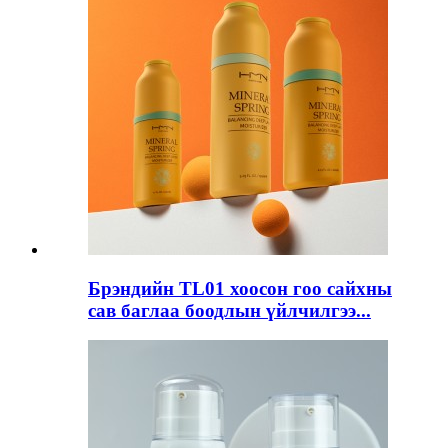
Брэндийн TL01 хоосон гоо сайхны
сав баглаа боодлын үйлчилгээ...