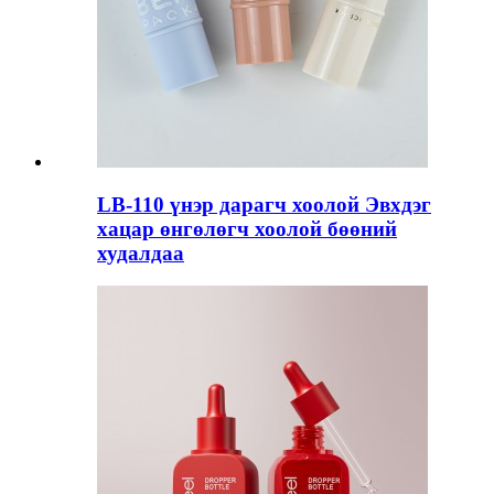
LB-110 үнэр дарагч хоолой Эвхдэг
хацар өнгөлөгч хоолой бөөний
худалдаа