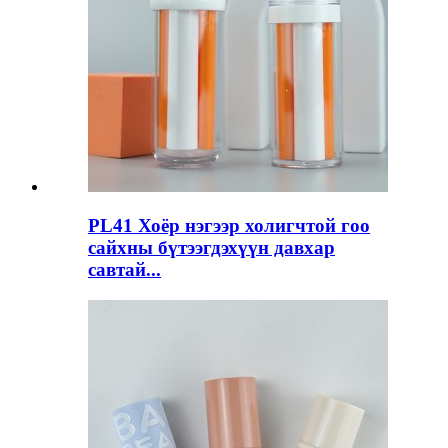
PL41 Хоёр нэгээр холигчтой гоо
сайхны бүтээгдэхүүн давхар
савтай...