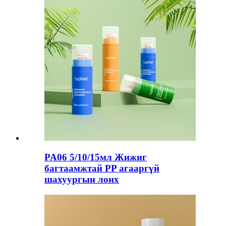
PA06 5/10/15мл Жижиг
багтаамжтай PP агааргүй
шахуургын лонх