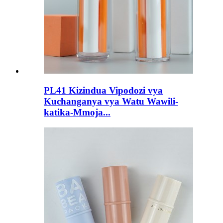
PL41 Kizindua Vipodozi vya
Kuchanganya vya Watu Wawili-
katika-Mmoja...