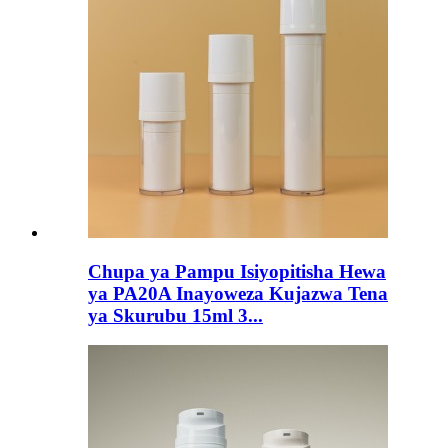
Chupa ya Pampu Isiyopitisha Hewa
ya PA20A Inayoweza Kujazwa Tena
ya Skurubu 15ml 3...