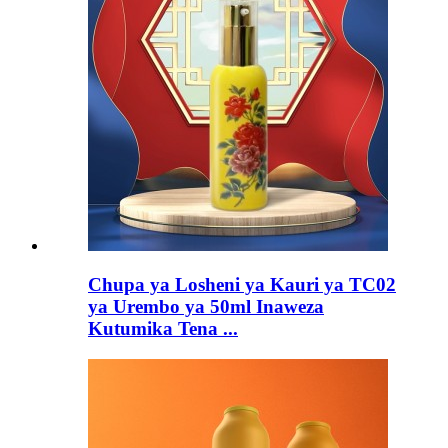
Chupa ya Losheni ya Kauri ya TC02
ya Urembo ya 50ml Inaweza
Kutumika Tena ...