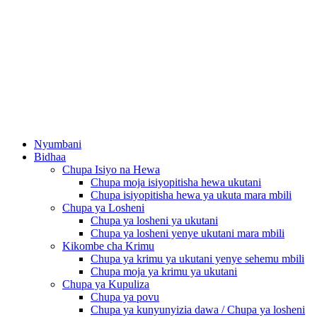
Nyumbani
Bidhaa
Chupa Isiyo na Hewa
Chupa moja isiyopitisha hewa ukutani
Chupa isiyopitisha hewa ya ukuta mara mbili
Chupa ya Losheni
Chupa ya losheni ya ukutani
Chupa ya losheni yenye ukutani mara mbili
Kikombe cha Krimu
Chupa ya krimu ya ukutani yenye sehemu mbili
Chupa moja ya krimu ya ukutani
Chupa ya Kupuliza
Chupa ya povu
Chupa ya kunyunyizia dawa / Chupa ya losheni