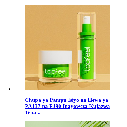
Chupa ya Pampu Isiyo na Hewa ya
PA137 na PJ90 Inayoweza Kujazwa
Tena...