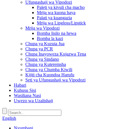
Ufungashaji wa Vipodozi
Paleti ya kivuli cha macho
Mrija wa kuona haya
Palati ya kuangazia
Mrija wa Lipgloss/Lipstick
Mrija wa Vipodozi
Bomba lisilo na hewa
Bomba la kazi
Chupa ya Kuzuia Jua
Chupa ya PCR
Chupa Inayoweza Kujazwa Tena
Chupa ya Sindano
Chupa ya Kuteremsha
Chupa ya Chumba Kiwili
Kijiti cha Kuondoa Harufu
Seti ya Ufungashaji wa Vipodozi
Habari
Kuhusu Sisi
Wasiliana Nasi
Uwezo wa Uzalishaji
English
Nyumbani