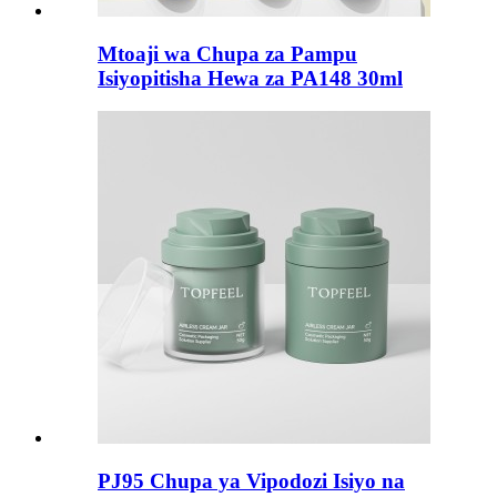
Mtoaji wa Chupa za Pampu
Isiyopitisha Hewa za PA148 30ml
PJ95 Chupa ya Vipodozi Isiyo na