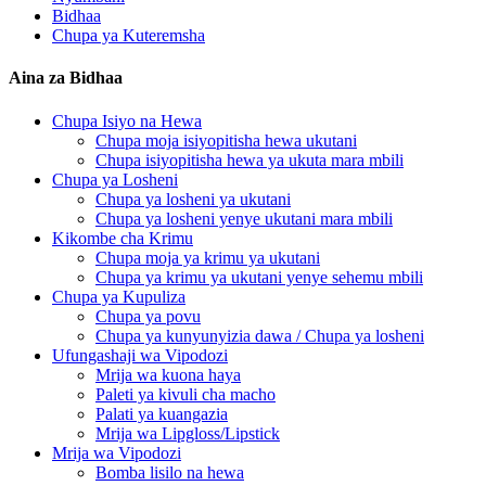
Bidhaa
Chupa ya Kuteremsha
Aina za Bidhaa
Chupa Isiyo na Hewa
Chupa moja isiyopitisha hewa ukutani
Chupa isiyopitisha hewa ya ukuta mara mbili
Chupa ya Losheni
Chupa ya losheni ya ukutani
Chupa ya losheni yenye ukutani mara mbili
Kikombe cha Krimu
Chupa moja ya krimu ya ukutani
Chupa ya krimu ya ukutani yenye sehemu mbili
Chupa ya Kupuliza
Chupa ya povu
Chupa ya kunyunyizia dawa / Chupa ya losheni
Ufungashaji wa Vipodozi
Mrija wa kuona haya
Paleti ya kivuli cha macho
Palati ya kuangazia
Mrija wa Lipgloss/Lipstick
Mrija wa Vipodozi
Bomba lisilo na hewa