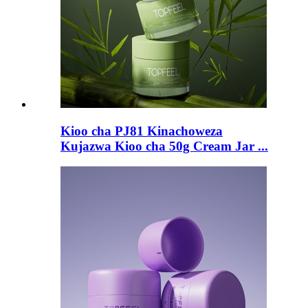
Kioo cha PJ81 Kinachoweza
Kujazwa Kioo cha 50g Cream Jar ...