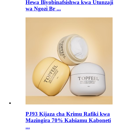
Hewa Iliyobinafsishwa kwa Utunzaji
wa Ngozi Br ...
PJ93 Kijaza cha Krimu Rafiki kwa
Mazingira 70% Kalsiamu Kaboneti
...