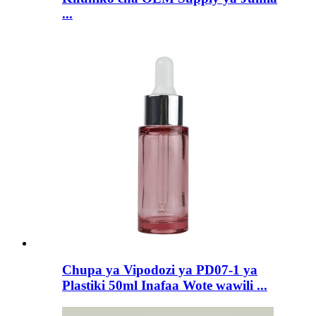
...
Chupa ya Vipodozi ya PD07-1 ya
Plastiki 50ml Inafaa Wote wawili ...