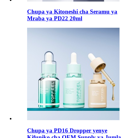
Chupa ya Kitoneshi cha Seramu ya
Mraba ya PD22 20ml
Chupa ya PD16 Dropper yenye
Kifuniko cha OEM Supply ya Jumla