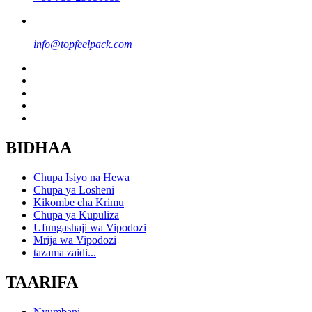
info@topfeelpack.com
BIDHAA
Chupa Isiyo na Hewa
Chupa ya Losheni
Kikombe cha Krimu
Chupa ya Kupuliza
Ufungashaji wa Vipodozi
Mrija wa Vipodozi
tazama zaidi...
TAARIFA
Nyumbani