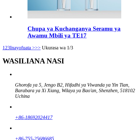
Chupa ya Kuchanganya Seramu ya
Awamu Mbili ya TE17
1
2
3
Inayofuata >
>>
Ukurasa wa 1/3
WASILIANA NASI
Ghorofa ya 5, Jengo B2, Hifadhi ya Viwanda ya Yin Tian, ​​
Barabara ya Xi Xiang, Wilaya ya Bao'an, Shenzhen, 518102
Uchina
+86-18692024417
+86-755-25686685