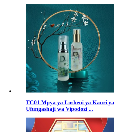
TC01 Mpya ya Losheni ya Kauri ya
Ufungashaji wa Vipodozi ...