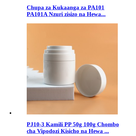
Chupa za Kukaanga za PA101
PA101A Nzuri zisizo na Hewa...
PJ10-3 Kamili PP 50g 100g Chombo
cha Vipodozi Kisicho na Hewa ...