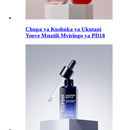
Chupa ya Kushuka ya Ukutani
Yenye Mstatili Mviringo ya PD18