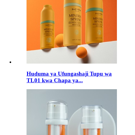
Huduma ya Ufungashaji Tupu wa
TL01 kwa Chapa ya...