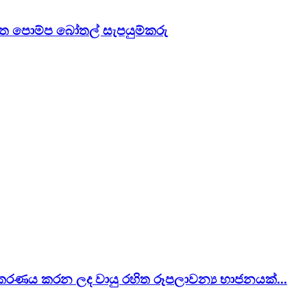
ිත පොම්ප බෝතල් සැපයුම්කරු
කරණය කරන ලද වායු රහිත රූපලාවන්‍ය භාජනයක්...