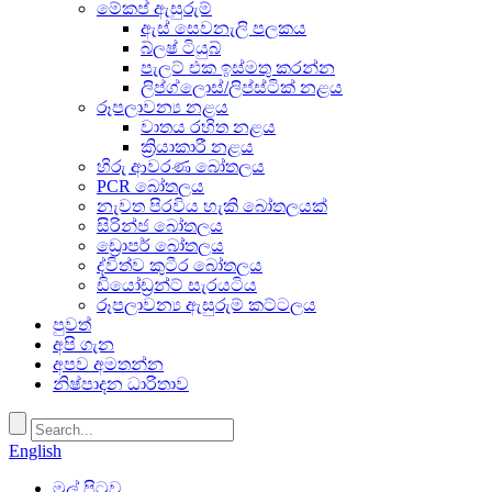
මේකප් ඇසුරුම්
ඇස් සෙවනැලි පලකය
බ්ලෂ් ටියුබ්
පැලට් එක ඉස්මතු කරන්න
ලිප්ග්ලොස්/ලිප්ස්ටික් නළය
රූපලාවන්‍ය නළය
වාතය රහිත නළය
ක්‍රියාකාරී නළය
හිරු ආවරණ බෝතලය
PCR බෝතලය
නැවත පිරවිය හැකි බෝතලයක්
සිරින්ජ බෝතලය
ඩ්‍රොපර් බෝතලය
ද්විත්ව කුටීර බෝතලය
ඩියෝඩ්‍රන්ට් සැරයටිය
රූපලාවන්‍ය ඇසුරුම් කට්ටලය
පුවත්
අපි ගැන
අපව අමතන්න
නිෂ්පාදන ධාරිතාව
English
මුල් පිටුව