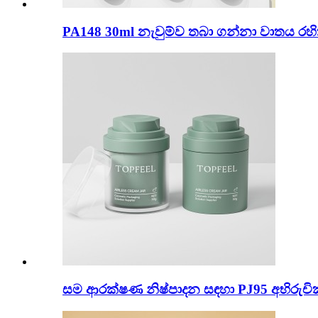
PA148 30ml නැවුම්ව තබා ගන්නා වාතය රහ
සම ආරක්ෂණ නිෂ්පාදන සඳහා PJ95 අභිරුචි