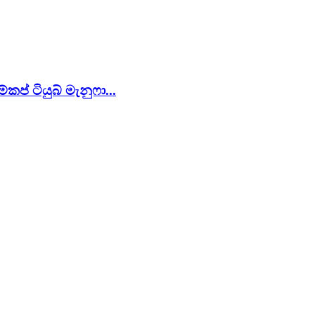
කප් ටියුබ් මැනුෆා...