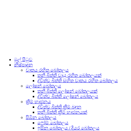
මුල් පිටුව
නිෂ්පාදන
වාතය රහිත බෝතලය
තනි බිත්ති වායු රහිත බෝතලයක්
ද්විත්ව බිත්ති සහිත වාතය රහිත බෝතලය
ලෝෂන් බෝතලය
තනි බිත්ති ලෝෂන් බෝතලයක්
ද්විත්ව බිත්ති ලෝෂන් බෝතලය
ක්‍රීම් භාජනය
ද්විත්ව බිත්ති ක්‍රීම් බඳුන
තනි බිත්ති ක්‍රීම් භාජනයක්
පිඹින බෝතලය
ෆෝම් බෝතලය
ඉසින බෝතලය / දියර බෝතලය