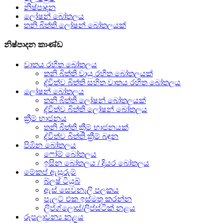
නිෂ්පාදන
ලෝෂන් බෝතලය
තනි බිත්ති ලෝෂන් බෝතලයක්
නිෂ්පාදන කාණ්ඩ
වාතය රහිත බෝතලය
තනි බිත්ති වායු රහිත බෝතලයක්
ද්විත්ව බිත්ති සහිත වාතය රහිත බෝතලය
ලෝෂන් බෝතලය
තනි බිත්ති ලෝෂන් බෝතලයක්
ද්විත්ව බිත්ති ලෝෂන් බෝතලය
ක්‍රීම් භාජනය
තනි බිත්ති ක්‍රීම් භාජනයක්
ද්විත්ව බිත්ති ක්‍රීම් බඳුන
පිඹින බෝතලය
ෆෝම් බෝතලය
ඉසින බෝතලය / දියර බෝතලය
මේකප් ඇසුරුම්
බ්ලෂ් ටියුබ්
ඇස් සෙවනැලි පලකය
පැලට් එක ඉස්මතු කරන්න
ලිප්ග්ලොස්/ලිප්ස්ටික් නළය
රූපලාවන්‍ය නළය