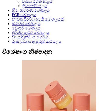
වාතය රහිත නළය
ක්‍රියාකාරී නළය
හිරු ආවරණ බෝතලය
PCR බෝතලය
නැවත පිරවිය හැකි බෝතලයක්
සිරින්ජ බෝතලය
ඩ්‍රොපර් බෝතලය
ද්විත්ව කුටීර බෝතලය
ඩියෝඩ්‍රන්ට් සැරයටිය
රූපලාවන්‍ය ඇසුරුම් කට්ටලය
විශේෂාංග නිෂ්පාදන