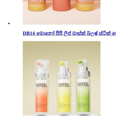
DB14 මොනෝ පීපී ලිප් මාස්ක් බ්ලෂ් ස්ටික් මේ